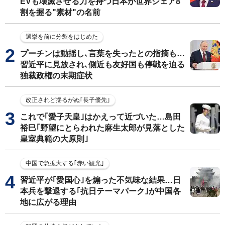
EVも壊滅させる力を持つ日本が世界シェア8
割を握る"素材"の名前
選挙を前に分裂をはじめた
プーチンは動揺し､言葉を失ったとの指摘も…
習近平に見放され､側近も友好国も停戦を迫る
独裁政権の末期症状
改正されど揺るがぬ｢長子優先｣
これで｢愛子天皇｣はかえって近づいた…島田
裕巳｢野望にとらわれた麻生太郎が見落とした
皇室典範の大原則｣
中国で急拡大する｢赤い観光｣
習近平が｢愛国心｣を煽った不気味な結果…日
本兵を撃退する｢抗日テーマパーク｣が中国各
地に広がる理由