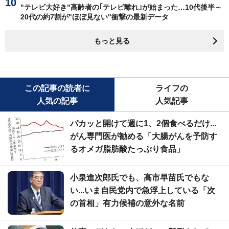
"テレビ大好き"高齢者の｢テレビ離れ｣が始まった…10代後半～
20代の約7割が"ほぼ見ない"衝撃の最新データ
もっと見る
この記事の読者に
ライフの
人気の記事
人気記事
パカッと開けて週に1、2個食べるだけ...
がん専門医が勧める「大腸がんを予防す
るオメガ脂肪酸たっぷり食品」
小泉進次郎氏でも、高市早苗氏でもな
い...いま自民党内で急浮上している「次
の首相」有力候補の意外な名前