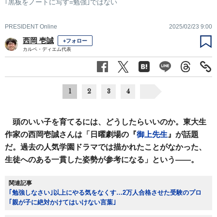
｢黒板をノートに写す=勉強｣ではない
PRESIDENT Online
2025/02/23 9:00
西岡 壱誠
+フォロー
カルペ・ディエム代表
1
2
3
4
頭のいい子を育てるには、どうしたらいいのか。東大生
作家の西岡壱誠さんは「日曜劇場の『
御上先生
』が話題
だ。過去の人気学園ドラマでは描かれたことがなかった、
生徒へのある一貫した姿勢が参考になる」という――。
関連記事
｢勉強しなさい｣以上にやる気をなくす…2万人合格させた受験のプロ
｢親が子に絶対かけてはいけない言葉｣