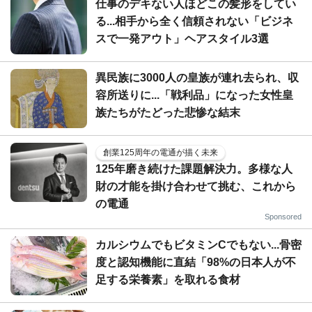
仕事のデキない人ほどこの髪形をしてい
る...相手から全く信頼されない「ビジネ
スで一発アウト」ヘアスタイル3選
異民族に3000人の皇族が連れ去られ、収
容所送りに...「戦利品」になった女性皇
族たちがたどった悲惨な結末
創業125周年の電通が描く未来
125年磨き続けた課題解決力。多様な人
財の才能を掛け合わせて挑む、これから
の電通
Sponsored
カルシウムでもビタミンCでもない...骨密
度と認知機能に直結「98%の日本人が不
足する栄養素」を取れる食材