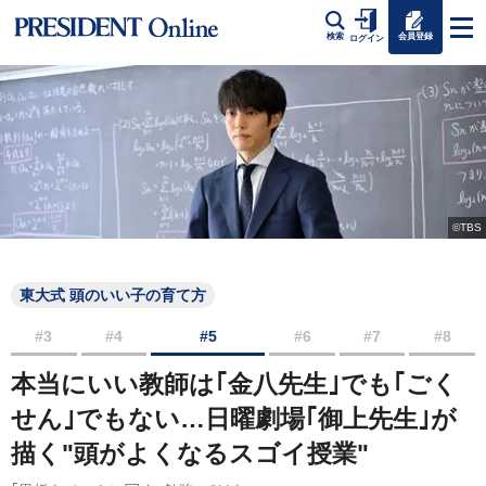
会員登録
検索
ログイン
©TBS
東大式 頭のいい子の育て方
#3
#4
#5
#6
#7
#8
本当にいい教師は｢金八先生｣でも｢ごく
せん｣でもない…日曜劇場｢御上先生｣が
描く"頭がよくなるスゴイ授業"