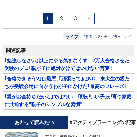
1
2
3
4
ライフ
#教育
#アクティブラーニング
関連記事
｢勉強しなさい｣以上にやる気をなくす…2万人合格させた
受験のプロ｢親が子に絶対かけてはいけない言葉｣
｢合格できそう?｣は最悪､｢頑張って｣はNG…東大生の親た
ちが受験会場に向かうわが子にかけた｢最高のフレーズ｣
｢親がお金持ちだから｣ではない…｢頭がいい子｣が育つ家庭
に共通する"親子のシンプルな習慣"
あわせて読みたい
#アクティブラーニングの記事
世界的自動車部品メーカーの挑戦