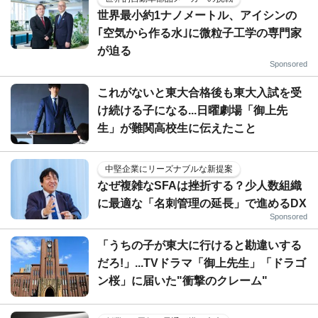
世界最小約1ナノメートル、アイシンの
｢空気から作る水｣に微粒子工学の専門家
が迫る
Sponsored
これがないと東大合格後も東大入試を受
け続ける子になる...日曜劇場「御上先
生」が難関高校生に伝えたこと
中堅企業にリーズナブルな新提案
なぜ複雑なSFAは挫折する？少人数組織
に最適な「名刺管理の延長」で進めるDX
Sponsored
「うちの子が東大に行けると勘違いする
だろ!」...TVドラマ「御上先生」「ドラゴ
ン桜」に届いた"衝撃のクレーム"