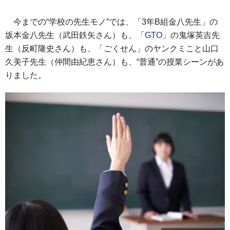
今までの“学校の先生モノ”では、「3年B組金八先生」の
坂本金八先生（武田鉄矢さん）も、「
GTO
」の鬼塚英吉先
生（反町隆史さん）も、「ごくせん」のヤンクミこと山口
久美子先生（仲間由紀恵さん）も、“普通”の授業シーンがあ
りました。