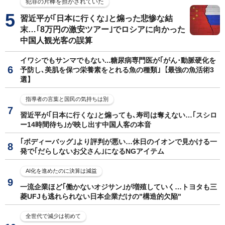
犯罪の片棒を担がされていた
習近平が｢日本に行くな｣と煽った悲惨な結
末…｢8万円の激安ツアー｣でロシアに向かった
中国人観光客の誤算
イワシでもサンマでもない...糖尿病専門医が｢がん･動脈硬化を
予防し､美肌を保つ栄養素をとれる魚の種類｣【最強の魚活術3
選】
指導者の言葉と国民の気持ちは別
習近平が｢日本に行くな｣と煽っても､寿司は奪えない…｢スシロ
ー14時間待ち｣が映し出す中国人客の本音
｢ボディーバッグ｣より評判が悪い…休日のイオンで見かける一
発で｢だらしないお父さん｣になるNGアイテム
AI化を進めたのに決算は減益
一流企業ほど｢働かないオジサン｣が増殖していく…トヨタも三
菱UFJも逃れられない日本企業だけの"構造的欠陥"
全世代で減少は初めて