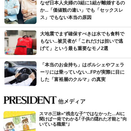
なぜ日本人夫婦の3組に1組が離婚するの
か...「価値観の違い」でも「セックスレ
ス」でもない本当の原因
大地震でまず確保すべきは水でも食料で
もない...被災者が「これだけは担いで逃
げて」という最も重要なモノ2選
「本当のお金持ち」はポルシェやフェラ
ーリには乗っていない...FPが実際に目に
した「富裕層のクルマ」の真実
スマホ三昧="残念な子"ではなかった…AIに
聞けば一発でわかる｢子供の隠れた才能と"向
いている職業"｣