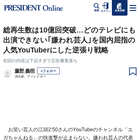
会員登録
検索
ログイン
総再生数は10億回突破…どのテレビにも
出演できない｢嫌われ芸人｣を国内屈指の
人気YouTuberにした逆張り戦略
初回の内容は下品すぎて広告審査落ち
藤野 義明
+フォロー
演出家、ディレクター
お笑い芸人の江頭2:50さんのYouTubeのチャンネル「エ
ガちゃんねる」の快進撃が止まらない。嫌われ芸人の代表