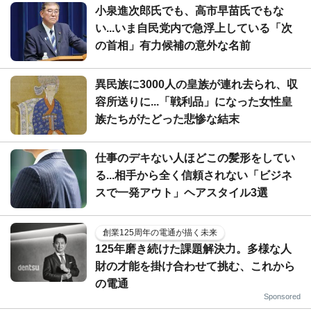
小泉進次郎氏でも、高市早苗氏でもな
い...いま自民党内で急浮上している「次
の首相」有力候補の意外な名前
異民族に3000人の皇族が連れ去られ、収
容所送りに...「戦利品」になった女性皇
族たちがたどった悲惨な結末
仕事のデキない人ほどこの髪形をしてい
る...相手から全く信頼されない「ビジネ
スで一発アウト」ヘアスタイル3選
創業125周年の電通が描く未来
125年磨き続けた課題解決力。多様な人
財の才能を掛け合わせて挑む、これから
の電通
Sponsored