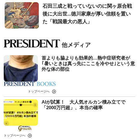
石田三成と戦っていないのに関ヶ原合戦
後に大出世...徳川家康が厚い信頼を置い
た「戦国最大の悪人」
首よりも脇よりも効果的…熱中症研究者が
｢暑いときは真っ先にここを冷やせ｣という意
外な体の部位
トップページへ
AIが試算！ 大人気オルカン積み立てで
「2000万円超」、本当の確率
トップページへ