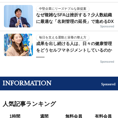
中堅企業にリーズナブルな新提案
なぜ複雑なSFAは挫折する？少人数組織
に最適な「名刺管理の延長」で進めるDX
Sponsored
毎日を支える運動と栄養の整え方
成果を出し続ける人は、日々の健康管理
をどうセルフマネジメントしているのか
——
Sponsored
INFORMATION
Sponsored
人気記事ランキング
1時間
週間
無料会員
有料会員