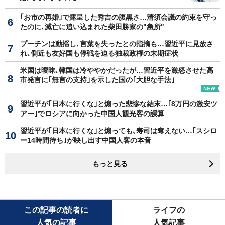
｢お市の再婚｣で露呈した秀吉の腹黒さ…清須会議の約束を守っ
たのに､滅亡に追い込まれた柴田勝家の"急所"
プーチンは動揺し､言葉を失ったとの指摘も…習近平に見放さ
れ､側近も友好国も停戦を迫る独裁政権の末期症状
米国は曖昧､韓国は冷ややかだったが…習近平を激怒させた高
市発言に｢無言の支持｣を示した国の｢大胆な手法｣
習近平が｢日本に行くな｣と煽った悲惨な結末…｢8万円の激安ツ
アー｣でロシアに向かった中国人観光客の誤算
習近平が｢日本に行くな｣と煽っても､寿司は奪えない…｢スシロ
ー14時間待ち｣が映し出す中国人客の本音
もっと見る
この記事の読者に
ライフの
人気の記事
人気記事