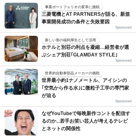
事業ポートフォリオの変革に挑戦
三菱電機とAT PARTNERSが語る、新規
事業開発成功の条件と失敗要因
Sponsored
新しい形の福利厚生として活用
ホテルと別荘の利点を凝縮…経営者が選
ぶシェア別荘｢GLAMDAY STYLE｣
Sponsored
世界的自動車部品メーカーの挑戦
世界最小約1ナノメートル、アイシンの
｢空気から作る水｣に微粒子工学の専門家
が迫る
Sponsored
なぜYouTubeで毎晩新作コントを配信す
るのか...若手お笑い芸人が考えるテレビ
とネットの関係性