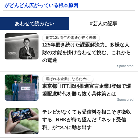
がどんどん広がっている根本原因
あわせて読みたい
#芸人の記事
創業125周年の電通が描く未来
125年磨き続けた課題解決力。多様な人
財の才能を掛け合わせて挑む、これから
の電通
Sponsored
選ばれる企業になるために
東京都｢HTT取組推進宣言企業｣登録で環
境配慮時代を勝ち抜く具体策とは
Sponsored
テレビがなくても受信料を根こそぎ徴収
する...NHKが待ち望んだ「ネット受信
料」がついに動き出す