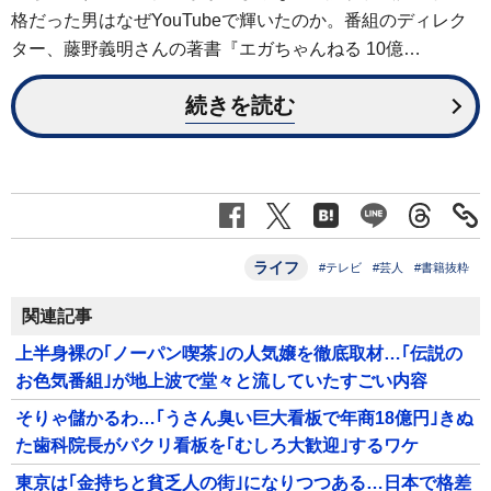
格だった男はなぜYouTubeで輝いたのか。番組のディレク
ター、藤野義明さんの著書『エガちゃんねる 10億…
続きを読む
ライフ
#テレビ
#芸人
#書籍抜粋
関連記事
上半身裸の｢ノーパン喫茶｣の人気嬢を徹底取材…｢伝説の
お色気番組｣が地上波で堂々と流していたすごい内容
そりゃ儲かるわ…｢うさん臭い巨大看板で年商18億円｣きぬ
た歯科院長がパクリ看板を｢むしろ大歓迎｣するワケ
東京は｢金持ちと貧乏人の街｣になりつつある…日本で格差