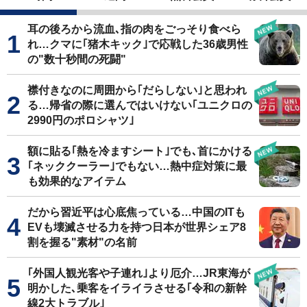
耳の後ろから流血､指の肉をごっそり食べら
れ…クマに｢猪木キック｣で応戦した36歳男性
の"数十秒間の死闘"
襟付きなのに周囲から｢だらしない｣と思われ
る…帰省の際に選んではいけない｢ユニクロの
2990円のポロシャツ｣
額に貼る｢熱を冷ますシート｣でも､首にかける
｢ネッククーラー｣でもない…熱中症対策に最
も効果的なアイテム
だから習近平は心底焦っている…中国のITも
EVも壊滅させる力を持つ日本が世界シェア8
割を握る"素材"の名前
｢外国人観光客や子連れ｣より厄介…JR東海が
明かした､乗客をイライラさせる｢令和の新幹
線2大トラブル｣