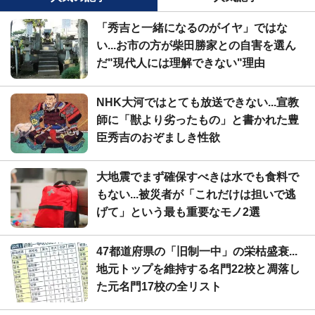
「秀吉と一緒になるのがイヤ」ではな
い...お市の方が柴田勝家との自害を選ん
だ"現代人には理解できない"理由
NHK大河ではとても放送できない...宣教
師に「獣より劣ったもの」と書かれた豊
臣秀吉のおぞましき性欲
大地震でまず確保すべきは水でも食料で
もない...被災者が「これだけは担いで逃
げて」という最も重要なモノ2選
47都道府県の「旧制一中」の栄枯盛衰...
地元トップを維持する名門22校と凋落し
た元名門17校の全リスト