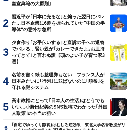
皇室典範の大原則｣
習近平が｢日本に売るな｣と煽った翌日にバレ
た…日本企業に6割を握られていた"中国の半
導体"の意外な急所
夕食作り｢お手伝いする｣と直訴の子への返答
でバレる…賢い親が｢カレーできたよ｡お皿持
ってきて｣と言わぬ訳【頭のよい子が育つ家3
選】
名前を書く紙も整理券もない…フランス人が
日本みたいに｢行列｣に並ばないのに｢順番｣を
守れる謎システム
高市政権にとって｢日本人の生活｣はどうでも
いい…小野田紀美のSNS投稿でわかった｢外国
人政策｣の本当の狙い
｢自宅でゆっくり静養｣はむしろ逆効果…東北大学名誉教授がリ