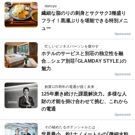
dancyu
繊細な脂のりの刺身とサクサク3種盛り
フライ！黒瀬ぶりを堪能できる特別メニ
ュー
Sponsored
忙しいビジネスパーソンを癒やす
ホテルのサービスと別荘の独立性を融
合…シェア別荘｢GLAMDAY STYLE｣の
魅力
Sponsored
創業125周年の電通が描く未来
125年磨き続けた課題解決力。多様な人
財の才能を掛け合わせて挑む、これから
の電通
Sponsored
その秘めたるポテンシャルとは
世界最小、約1ナノメートルの｢微細水粒