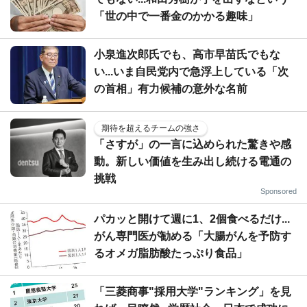
「世の中で一番金のかかる趣味」
小泉進次郎氏でも、高市早苗氏でもな
い...いま自民党内で急浮上している「次
の首相」有力候補の意外な名前
期待を超えるチームの強さ
「さすが」の一言に込められた驚きや感
動。新しい価値を生み出し続ける電通の
挑戦
Sponsored
パカッと開けて週に1、2個食べるだけ...
がん専門医が勧める「大腸がんを予防す
るオメガ脂肪酸たっぷり食品」
「三菱商事"採用大学"ランキング」を見