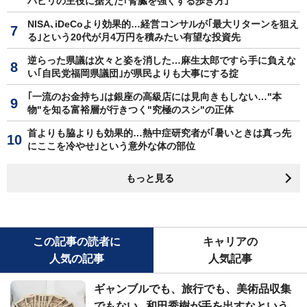
ハビリの主役に据えた｢腎臓を強くする歩き方｣
NISA､iDeCoより効果的…経営コンサルが｢最大リターンを狙え
る｣という20代が月4万円を積みたい有望な投資先
逆らった県議は次々と姿を消した…麻生太郎ですら手に負えな
い｢自民党福岡県議団｣が県民よりも大事にする掟
｢一流のお金持ち｣は銀座の高級店には見向きもしない…"本
物"を知る富裕層が行きつく"究極のスシ"の正体
首よりも脇よりも効果的…熱中症研究者が｢暑いときは真っ先
にここを冷やせ｣という意外な体の部位
もっと見る
この記事の読者に
キャリアの
人気の記事
人気記事
ギャンブルでも、旅行でも、美術品収集
でもない...和田秀樹が手を出すなという