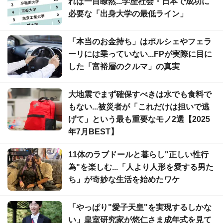
れば一目瞭然...学歴社会・日本で成功に
必要な「出身大学の最低ライン」
「本当のお金持ち」はポルシェやフェラ
ーリには乗っていない...FPが実際に目に
した「富裕層のクルマ」の真実
大地震でまず確保すべきは水でも食料で
もない...被災者が「これだけは担いで逃
げて」という最も重要なモノ2選【2025
年7月BEST】
11体のラブドールと暮らし"正しい性行
為"を楽しむ...「人より人形を愛する男た
ち」が奇妙な生活を始めたワケ
「やっぱり"愛子天皇"を実現するしかな
い」皇室研究家が悠仁さま成年式を見て