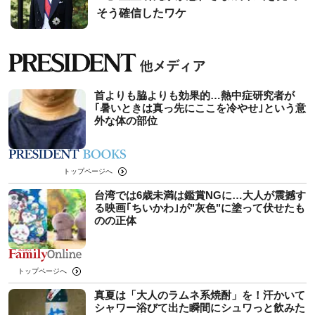
そう確信したワケ
首よりも脇よりも効果的…熱中症研究者が
｢暑いときは真っ先にここを冷やせ｣という意
外な体の部位
トップページへ
台湾では6歳未満は鑑賞NGに…大人が震撼す
る映画｢ちいかわ｣が"灰色"に塗って伏せたも
のの正体
トップページへ
真夏は「大人のラムネ系焼酎」を！汗かいて
シャワー浴びて出た瞬間にシュワっと飲みた