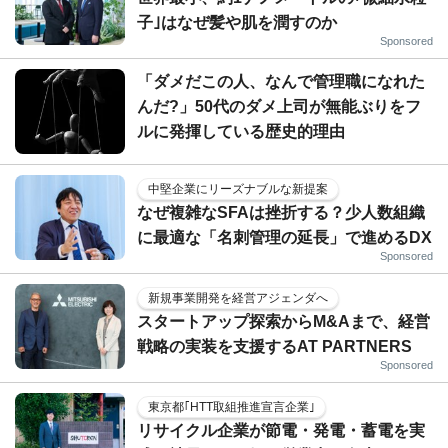
子｣はなぜ髪や肌を潤すのか
Sponsored
「ダメだこの人、なんで管理職になれた
んだ?」50代のダメ上司が無能ぶりをフ
ルに発揮している歴史的理由
中堅企業にリーズナブルな新提案
なぜ複雑なSFAは挫折する？少人数組織
に最適な「名刺管理の延長」で進めるDX
Sponsored
新規事業開発を経営アジェンダへ
スタートアップ探索からM&Aまで、経営
戦略の実装を支援するAT PARTNERS
Sponsored
東京都｢HTT取組推進宣言企業｣
リサイクル企業が節電・発電・蓄電を実