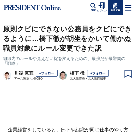
会員登録
検索
ログイン
原則クビにできない公務員をクビにでき
るように…橋下徹が胡坐をかいて働かぬ
職員対象にルール変更できた訳
組織内のルールや見えない掟を変えるための、最強だが最難関の
「戦略」
川端 克宜
橋下 徹
+フォロー
+フォロー
アース製薬 社長CEO
元大阪市長・元大阪府知事
企業経営をしていると、部下や組織が同じ仕事のやり方