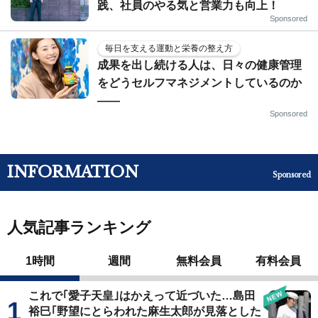
践、社員のやる気と営業力も向上！
Sponsored
毎日を支える運動と栄養の整え方
成果を出し続ける人は、日々の健康管理
をどうセルフマネジメントしているのか
——
Sponsored
INFORMATION
Sponsored
人気記事ランキング
1時間
週間
無料会員
有料会員
これで｢愛子天皇｣はかえって近づいた…島田
裕巳｢野望にとらわれた麻生太郎が見落とした