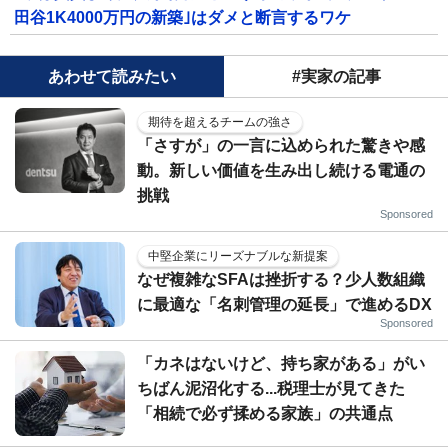
田谷1K4000万円の新築｣はダメと断言するワケ
あわせて読みたい
#実家の記事
期待を超えるチームの強さ
「さすが」の一言に込められた驚きや感
動。新しい価値を生み出し続ける電通の
挑戦
Sponsored
中堅企業にリーズナブルな新提案
なぜ複雑なSFAは挫折する？少人数組織
に最適な「名刺管理の延長」で進めるDX
Sponsored
「カネはないけど、持ち家がある」がい
ちばん泥沼化する...税理士が見てきた
「相続で必ず揉める家族」の共通点