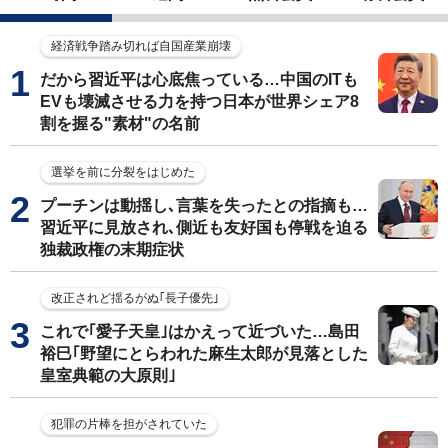
経済戦争踏み切れば自国産業崩壊
だから習近平は心底焦っている…中国のITも
EVも壊滅させる力を持つ日本が世界シェア8
割を握る"素材"の名前
選挙を前に分裂をはじめた
プーチンは動揺し､言葉を失ったとの指摘も…
習近平に見放され､側近も友好国も停戦を迫る
独裁政権の末期症状
改正されど揺るがぬ｢長子優先｣
これで｢愛子天皇｣はかえって近づいた…島田
裕巳｢野望にとらわれた麻生太郎が見落とした
皇室典範の大原則｣
犯罪の片棒を担がされていた