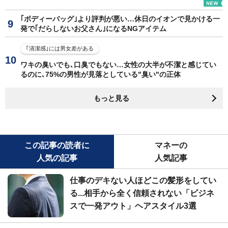
｢ボディーバッグ｣より評判が悪い…休日のイオンで見かける一
発で｢だらしないお父さん｣になるNGアイテム
｢清潔感｣には男女差がある
ワキの臭いでも､口臭でもない…女性の大半が不潔と感じてい
るのに､75%の男性が見落としている"臭い"の正体
もっと見る
この記事の読者に
マネーの
人気の記事
人気記事
仕事のデキない人ほどこの髪形をしてい
る...相手から全く信頼されない「ビジネ
スで一発アウト」ヘアスタイル3選