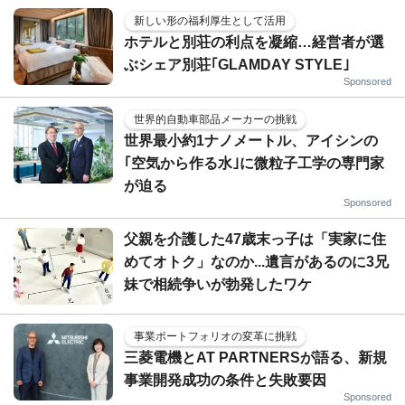
新しい形の福利厚生として活用
ホテルと別荘の利点を凝縮…経営者が選
ぶシェア別荘｢GLAMDAY STYLE｣
Sponsored
世界的自動車部品メーカーの挑戦
世界最小約1ナノメートル、アイシンの
｢空気から作る水｣に微粒子工学の専門家
が迫る
Sponsored
父親を介護した47歳末っ子は「実家に住
めてオトク」なのか...遺言があるのに3兄
妹で相続争いが勃発したワケ
事業ポートフォリオの変革に挑戦
三菱電機とAT PARTNERSが語る、新規
事業開発成功の条件と失敗要因
Sponsored