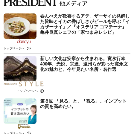
吞んべえが歓喜するアテ。ザーサイの発酵し
た旨味とイカの香ばしさがビールを呼ぶ「イ
カザーサイ」／『オステリア コマチーナ』
⻲井良真シェフの「家つまみレシピ」
トップページへ
新しい文化は安寧から生まれる。寛永行幸
400年、光悦、宗達、遠州らが彩った寛永文
化の魅力と、今年見たい名所・名作選
トップページへ
第８回 「見る」と、「観る」。インプット
の質を高めたい。
トップページへ