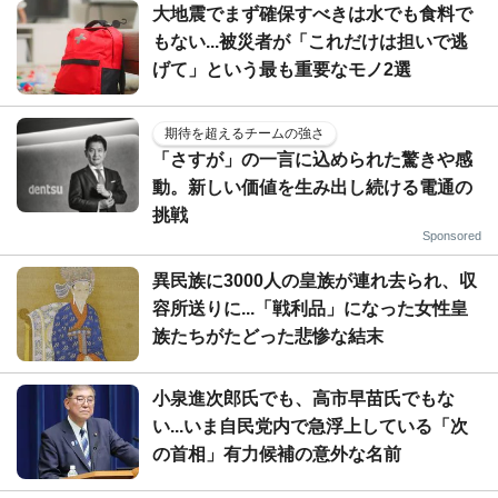
大地震でまず確保すべきは水でも食料で
もない...被災者が「これだけは担いで逃
げて」という最も重要なモノ2選
期待を超えるチームの強さ
「さすが」の一言に込められた驚きや感
動。新しい価値を生み出し続ける電通の
挑戦
Sponsored
異民族に3000人の皇族が連れ去られ、収
容所送りに...「戦利品」になった女性皇
族たちがたどった悲惨な結末
小泉進次郎氏でも、高市早苗氏でもな
い...いま自民党内で急浮上している「次
の首相」有力候補の意外な名前