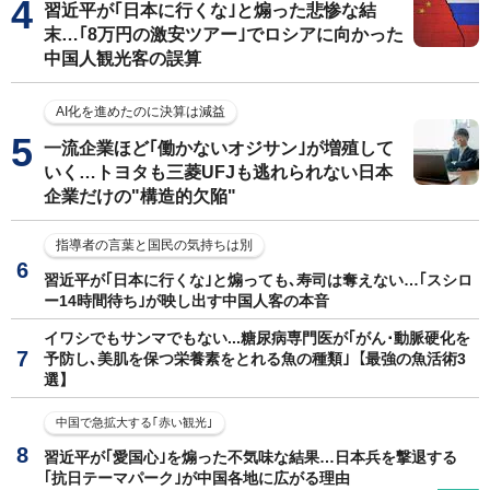
習近平が｢日本に行くな｣と煽った悲惨な結
末…｢8万円の激安ツアー｣でロシアに向かった
中国人観光客の誤算
AI化を進めたのに決算は減益
一流企業ほど｢働かないオジサン｣が増殖して
いく…トヨタも三菱UFJも逃れられない日本
企業だけの"構造的欠陥"
指導者の言葉と国民の気持ちは別
習近平が｢日本に行くな｣と煽っても､寿司は奪えない…｢スシロ
ー14時間待ち｣が映し出す中国人客の本音
イワシでもサンマでもない...糖尿病専門医が｢がん･動脈硬化を
予防し､美肌を保つ栄養素をとれる魚の種類｣【最強の魚活術3
選】
中国で急拡大する｢赤い観光｣
習近平が｢愛国心｣を煽った不気味な結果…日本兵を撃退する
｢抗日テーマパーク｣が中国各地に広がる理由