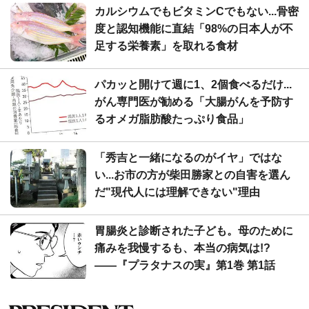
カルシウムでもビタミンCでもない...骨密
度と認知機能に直結「98%の日本人が不
足する栄養素」を取れる食材
パカッと開けて週に1、2個食べるだけ...
がん専門医が勧める「大腸がんを予防す
るオメガ脂肪酸たっぷり食品」
「秀吉と一緒になるのがイヤ」ではな
い...お市の方が柴田勝家との自害を選ん
だ"現代人には理解できない"理由
胃腸炎と診断された子ども。母のために
痛みを我慢するも、本当の病気は!?
――『プラタナスの実』第1巻 第1話