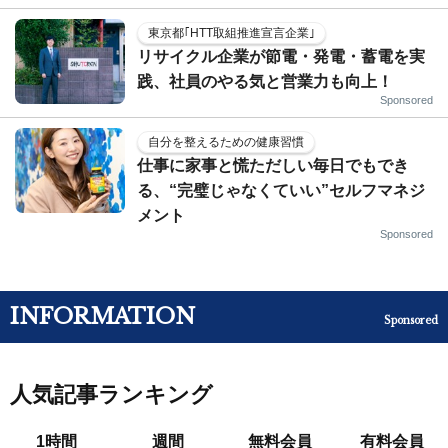
東京都｢HTT取組推進宣言企業｣
リサイクル企業が節電・発電・蓄電を実
践、社員のやる気と営業力も向上！
Sponsored
自分を整えるための健康習慣
仕事に家事と慌ただしい毎日でもでき
る、“完璧じゃなくていい”セルフマネジ
メント
Sponsored
INFORMATION
Sponsored
人気記事ランキング
1時間
週間
無料会員
有料会員