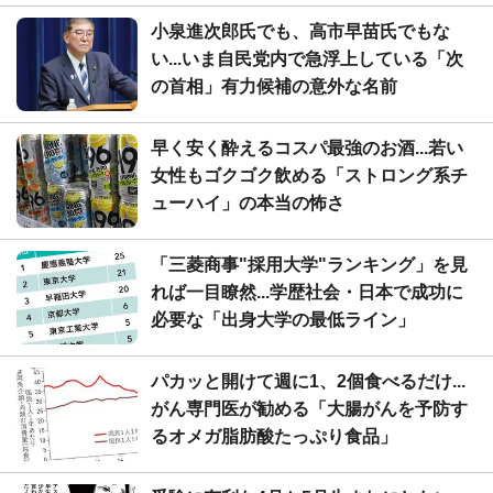
小泉進次郎氏でも、高市早苗氏でもな
い...いま自民党内で急浮上している「次
の首相」有力候補の意外な名前
早く安く酔えるコスパ最強のお酒...若い
女性もゴクゴク飲める「ストロング系チ
ューハイ」の本当の怖さ
「三菱商事"採用大学"ランキング」を見
れば一目瞭然...学歴社会・日本で成功に
必要な「出身大学の最低ライン」
パカッと開けて週に1、2個食べるだけ...
がん専門医が勧める「大腸がんを予防す
るオメガ脂肪酸たっぷり食品」