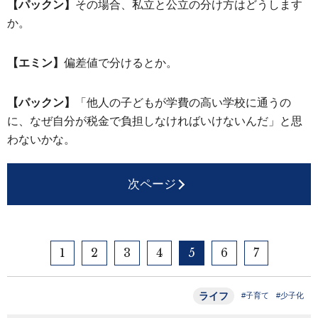
【パックン】
その場合、私立と公立の分け方はどうします
か。
【エミン】
偏差値で分けるとか。
【パックン】
「他人の子どもが学費の高い学校に通うの
に、なぜ自分が税金で負担しなければいけないんだ」と思
わないかな。
次ページ
1
2
3
4
5
6
7
ライフ
#子育て
#少子化