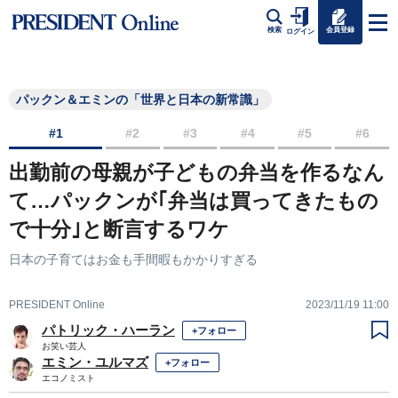
会員登録
検索
ログイン
パックン＆エミンの「世界と日本の新常識」
#1
#2
#3
#4
#5
#6
出勤前の母親が子どもの弁当を作るなん
て…パックンが｢弁当は買ってきたもの
で十分｣と断言するワケ
日本の子育てはお金も手間暇もかかりすぎる
PRESIDENT Online
2023/11/19 11:00
パトリック・ハーラン
+フォロー
お笑い芸人
エミン・ユルマズ
+フォロー
エコノミスト