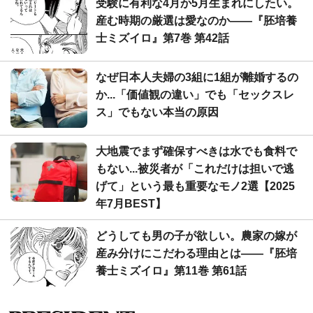
受験に有利な4月か5月生まれにしたい。
産む時期の厳選は愛なのか――『胚培養
士ミズイロ』第7巻 第42話
なぜ日本人夫婦の3組に1組が離婚するの
か...「価値観の違い」でも「セックスレ
ス」でもない本当の原因
大地震でまず確保すべきは水でも食料で
もない...被災者が「これだけは担いで逃
げて」という最も重要なモノ2選【2025
年7月BEST】
どうしても男の子が欲しい。農家の嫁が
産み分けにこだわる理由とは――『胚培
養士ミズイロ』第11巻 第61話