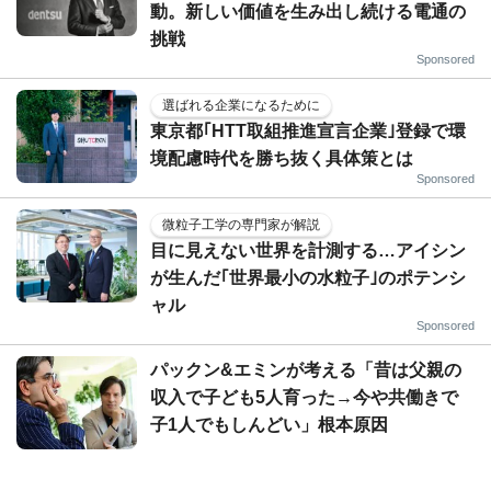
動。新しい価値を生み出し続ける電通の
挑戦
Sponsored
選ばれる企業になるために
東京都｢HTT取組推進宣言企業｣登録で環
境配慮時代を勝ち抜く具体策とは
Sponsored
微粒子工学の専門家が解説
目に見えない世界を計測する…アイシン
が生んだ｢世界最小の水粒子｣のポテンシ
ャル
Sponsored
パックン&エミンが考える「昔は父親の
収入で子ども5人育った→今や共働きで
子1人でもしんどい」根本原因