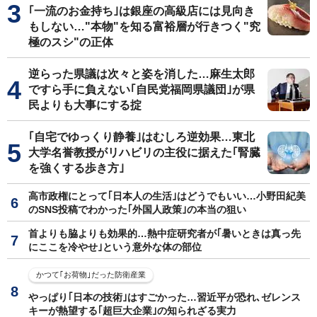
｢一流のお金持ち｣は銀座の高級店には見向き
もしない…"本物"を知る富裕層が行きつく"究
極のスシ"の正体
逆らった県議は次々と姿を消した…麻生太郎
ですら手に負えない｢自民党福岡県議団｣が県
民よりも大事にする掟
｢自宅でゆっくり静養｣はむしろ逆効果…東北
大学名誉教授がリハビリの主役に据えた｢腎臓
を強くする歩き方｣
高市政権にとって｢日本人の生活｣はどうでもいい…小野田紀美
のSNS投稿でわかった｢外国人政策｣の本当の狙い
首よりも脇よりも効果的…熱中症研究者が｢暑いときは真っ先
にここを冷やせ｣という意外な体の部位
かつて｢お荷物｣だった防衛産業
やっぱり｢日本の技術｣はすごかった…習近平が恐れ､ゼレンス
キーが熱望する｢超巨大企業｣の知られざる実力