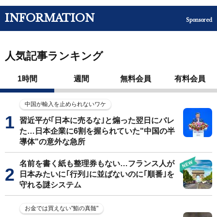
INFORMATION
Sponsored
人気記事ランキング
1時間
週間
無料会員
有料会員
中国が輸入を止められないワケ
習近平が｢日本に売るな｣と煽った翌日にバレ
た…日本企業に6割を握られていた"中国の半
導体"の意外な急所
名前を書く紙も整理券もない…フランス人が
日本みたいに｢行列｣に並ばないのに｢順番｣を
守れる謎システム
お金では買えない"鮨の真髄"