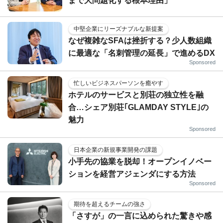
まで大問題化する根本理由」
中堅企業にリーズナブルな新提案
なぜ複雑なSFAは挫折する？少人数組織
に最適な「名刺管理の延長」で進めるDX
Sponsored
忙しいビジネスパーソンを癒やす
ホテルのサービスと別荘の独立性を融
合…シェア別荘｢GLAMDAY STYLE｣の
魅力
Sponsored
日本企業の新規事業開発の課題
小手先の協業を脱却！オープンイノベー
ションを経営アジェンダにする方法
Sponsored
期待を超えるチームの強さ
「さすが」の一言に込められた驚きや感