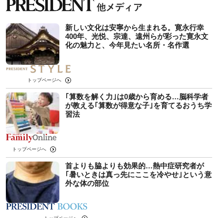
新しい文化は安寧から生まれる。寛永行幸
400年、光悦、宗達、遠州らが彩った寛永文
化の魅力と、今年見たい名所・名作選
トップページへ
｢算数を解く力｣は0歳から育める…脳科学者
が教える｢算数が得意な子｣を育てるおうち学
習法
トップページへ
首よりも脇よりも効果的…熱中症研究者が
｢暑いときは真っ先にここを冷やせ｣という意
外な体の部位