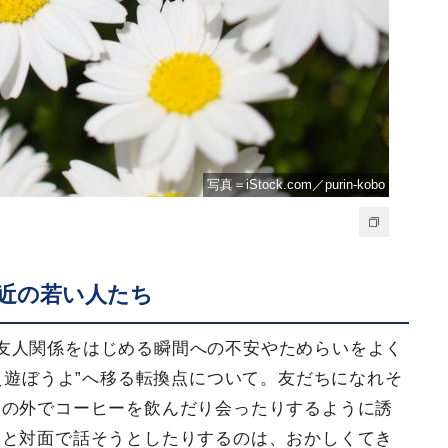
写真＝iStock.com／purin-kobo
近の若い人たち
友人関係をはじめる瞬間への不安やためらいをよく
ねえ遊ぼうよ”へ移る転換点について。友だちになれそ
校の外でコーヒーを飲んだり会ったりするように誘
人と対面で話そうとしたりするのは、おかしくてき