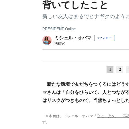
背いてしたこと
新しい友人はまるでヒナギクのよう
PRESIDENT Online
ミシェル・オバマ
+フォロー
法律家
1
2
新たな環境で友だちをつくるにはどう
マさんは「自分をひらいて、人とつなが
はリスクがつきもので、当然ちょっとし
※本稿は、ミシェル・オバマ『
心に、光を。 不
す。