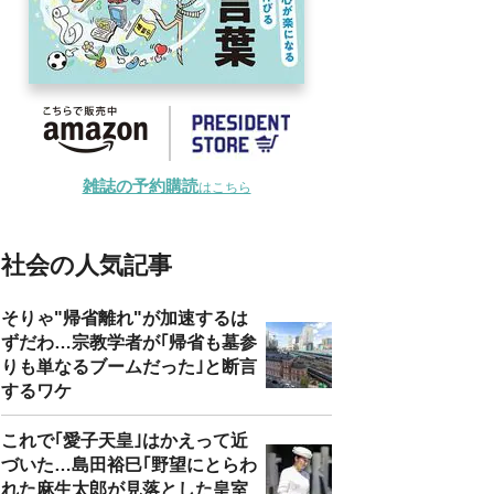
雑誌の予約購読
はこちら
社会の人気記事
そりゃ"帰省離れ"が加速するは
ずだわ…宗教学者が｢帰省も墓参
りも単なるブームだった｣と断言
するワケ
これで｢愛子天皇｣はかえって近
づいた…島田裕巳｢野望にとらわ
れた麻生太郎が見落とした皇室