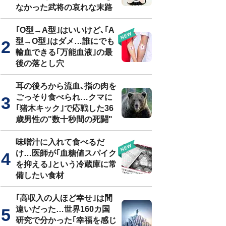
なかった武将の哀れな末路
｢O型→A型｣はいいけど､｢A
型→O型｣はダメ…誰にでも
輸血できる｢万能血液｣の最
後の落とし穴
耳の後ろから流血､指の肉を
ごっそり食べられ…クマに
｢猪木キック｣で応戦した36
歳男性の"数十秒間の死闘"
味噌汁に入れて食べるだ
け…医師が｢血糖値スパイク
を抑える｣という冷蔵庫に常
備したい食材
｢高収入の人ほど幸せ｣は間
違いだった…世界160カ国
研究で分かった｢幸福を感じ