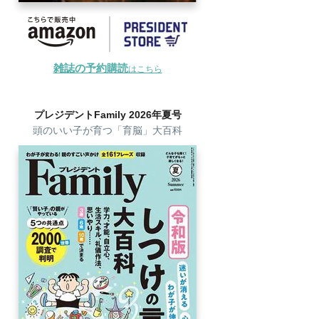
雑誌の予約購読
はこちら
プレジデントFamily 2026年夏号
頭のいい子が育つ「育脳」大百科