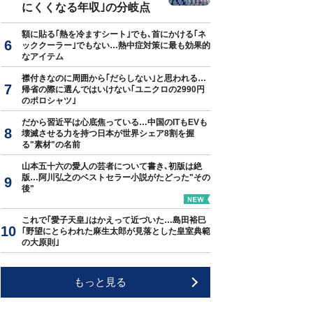
にくくなる年収｣の分岐点
額に貼る｢熱を冷ますシート｣でも､首にかける｢ネ
ッククーラー｣でもない…熱中症対策に最も効果的
なアイテム
襟付きなのに周囲から｢だらしない｣と思われる…
帰省の際に選んではいけない｢ユニクロの2990円
のポロシャツ｣
だから習近平は心底焦っている…中国のITもEVも
壊滅させる力を持つ日本が世界シェア8割を握
る"素材"の名前
山本五十六の愛人の芸者について書き､初版は絶
版…阿川弘之のベストセラー小説がたどった"その
後"
これで｢愛子天皇｣はかえって近づいた…島田裕巳
｢野望にとらわれた麻生太郎が見落とした皇室典範
の大原則｣
もっと見る