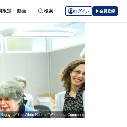
員限定
動画
検索
ログイン
会員登録
eguyla／The White House／Wikimedia Commons