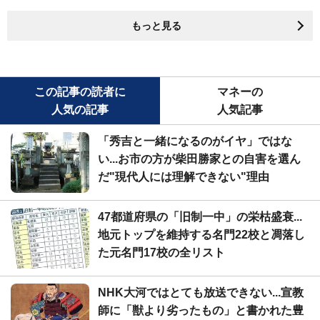
もっと見る
この記事の読者に
マネーの
人気の記事
人気記事
「秀吉と一緒になるのがイヤ」ではな
い...お市の方が柴田勝家との自害を選ん
だ"現代人には理解できない"理由
47都道府県の「旧制一中」の栄枯盛衰...
地元トップを維持する名門22校と凋落し
た元名門17校の全リスト
NHK大河ではとても放送できない...宣教
師に「獣より劣ったもの」と書かれた豊