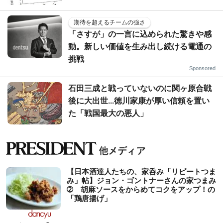
期待を超えるチームの強さ
「さすが」の一言に込められた驚きや感
動。新しい価値を生み出し続ける電通の
挑戦
Sponsored
石田三成と戦っていないのに関ヶ原合戦
後に大出世...徳川家康が厚い信頼を置い
た「戦国最大の悪人」
【日本酒達人たちの、家呑み「リピートつま
み」帖】ジョン・ゴントナーさんの家つまみ
➁ 胡麻ソースをからめてコクをアップ！の
「鶏唐揚げ」