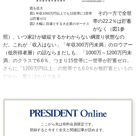
図を拡大
その一方で全世
図1 年収1000万円以上でも15世帯に1世帯
は貯蓄ゼロ
帯の22.2％は貯蓄
図2 大幅に目減りする大企業のボーナス
がなく（図1参
照）、いつ家計が破綻するかわからない綱渡り状態なの
だ。これが「収入はない」「年収300万円未満」のロウアー
（低所得者層）の話ならまだしも、「1000万～1200万円未
満」のクラスで6.6％、つまり15世帯に一世帯が貯蓄ゼロ。
さらに「1200万円以上」の世帯でも6.0％が無貯蓄というの
だから、驚くばかりである。
ここから先は有料会員限定です。
登録すると今すぐ全文と関連記事が読めます。