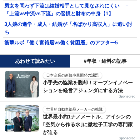
男女を問わず下流は結婚相手として見なされにくい －
「上流vs中流vs下流」の習慣と財布の中身【1】
3人娘の進学・成人・結婚が「名ばかり高収入」に追い討
ち
衝撃ルポ「働く富裕層vs働く貧困層」のアフター5
あわせて読みたい
#年収・給料の記事
日本企業の新規事業開発の課題
小手先の協業を脱却！オープンイノベー
ションを経営アジェンダにする方法
Sponsored
世界的自動車部品メーカーの挑戦
世界最小約1ナノメートル、アイシンの
｢空気から作る水｣に微粒子工学の専門家
が迫る
Sponsored