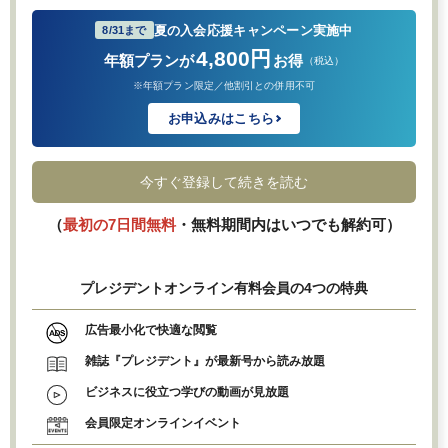
夏の入会応援キャンペーン実施中
8/31まで
4,800円
年額プランが
お得
（税込）
※年額プラン限定／他割引との併用不可
お申込みはこちら
今すぐ登録して続きを読む
（
最初の7日間無料
・無料期間内はいつでも解約可）
プレジデントオンライン有料会員の4つの特典
広告最小化で快適な閲覧
雑誌『プレジデント』が最新号から読み放題
ビジネスに役立つ学びの動画が見放題
会員限定オンラインイベント