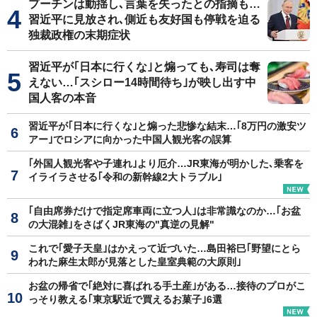
プーチンは動揺し､言葉を失ったとの指摘も…
習近平に見放され､側近も友好国も停戦を迫る
独裁政権の末期症状
習近平が｢日本に行くな｣と煽っても､寿司は奪
えない…｢スシロー14時間待ち｣が映し出す中
国人客の本音
習近平が｢日本に行くな｣と煽った悲惨な結末…｢8万円の激安ツ
アー｣でロシアに向かった中国人観光客の誤算
｢外国人観光客や子連れ｣より厄介…JR東海が明かした､乗客を
イライラさせる｢令和の新幹線2大トラブル｣
｢自由席券だけで指定席車両に立つ人｣は非常識なのか…｢お盆
の大混雑｣をさばくJR東海の"真逆の見解"
これで｢愛子天皇｣はかえって近づいた…島田裕巳｢野望にとら
われた麻生太郎が見落とした皇室典範の大原則｣
お盆の帰省で｢絶対に喜ばれる手土産｣がある…接待のプロがこ
っそり教える｢東京駅近で買えるお菓子｣6選