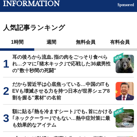
INFORMATION
Sponsored
人気記事ランキング
1時間
週間
無料会員
有料会員
耳の後ろから流血､指の肉をごっそり食べら
れ…クマに｢猪木キック｣で応戦した36歳男性
の"数十秒間の死闘"
だから習近平は心底焦っている…中国のITも
EVも壊滅させる力を持つ日本が世界シェア8
割を握る"素材"の名前
額に貼る｢熱を冷ますシート｣でも､首にかける
｢ネッククーラー｣でもない…熱中症対策に最
も効果的なアイテム