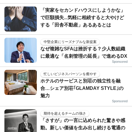
「実家をセカンドハウスにしようかな」
で巨額損失...気軽に相続すると大やけど
する「田舎不動産」あるあるとは
中堅企業にリーズナブルな新提案
なぜ複雑なSFAは挫折する？少人数組織
に最適な「名刺管理の延長」で進めるDX
Sponsored
忙しいビジネスパーソンを癒やす
ホテルのサービスと別荘の独立性を融
合…シェア別荘｢GLAMDAY STYLE｣の
魅力
Sponsored
期待を超えるチームの強さ
「さすが」の一言に込められた驚きや感
動。新しい価値を生み出し続ける電通の