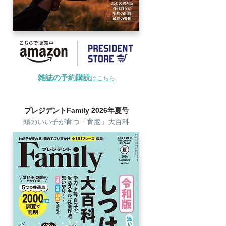
雑誌の予約購読
はこちら
プレジデントFamily 2026年夏号
頭のいい子が育つ「育脳」大百科