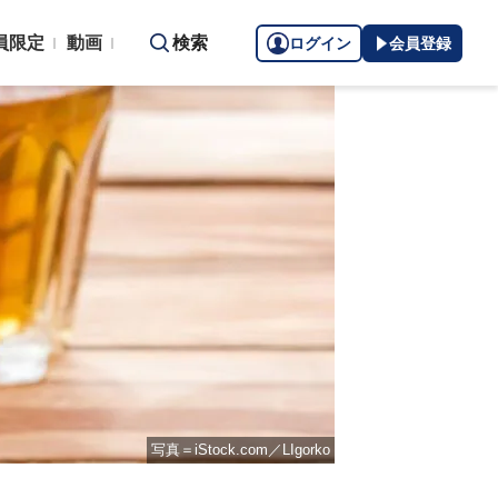
員限定
動画
検索
ログイン
会員登録
写真＝iStock.com／LIgorko