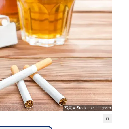
写真＝iStock.com／LIgorko