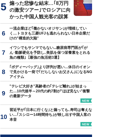
煽った悲惨な結末…｢8万円
の激安ツアー｣でロシアに向
かった中国人観光客の誤算
一流企業ほど｢働かないオジサン｣が増殖してい
く…トヨタも三菱UFJも逃れられない日本企業だ
けの"構造的欠陥"
イワシでもサンマでもない...糖尿病専門医が｢が
ん･動脈硬化を予防し､美肌を保つ栄養素をとれる
魚の種類｣【最強の魚活術3選】
｢ボディーバッグ｣より評判が悪い…休日のイオン
で見かける一発で｢だらしないお父さん｣になるNG
アイテム
"テレビ大好き"高齢者の｢テレビ離れ｣が始まっ
た…10代後半～20代の約7割が"ほぼ見ない"衝撃
の最新データ
習近平が｢日本に行くな｣と煽っても､寿司は奪えな
い…｢スシロー14時間待ち｣が映し出す中国人客の
本音