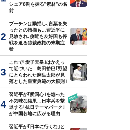
シェア8割を握る"素材"の名
前
プーチンは動揺し､言葉を失
ったとの指摘も…習近平に
見放され､側近も友好国も停
戦を迫る独裁政権の末期症
状
これで｢愛子天皇｣はかえっ
て近づいた…島田裕巳｢野望
にとらわれた麻生太郎が見
落とした皇室典範の大原則｣
習近平が｢愛国心｣を煽った
不気味な結果…日本兵を撃
退する｢抗日テーマパーク｣
が中国各地に広がる理由
習近平が｢日本に行くな｣と