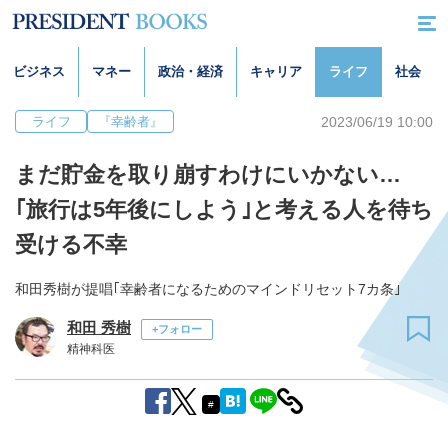
ビジネス
マネー
政治・経済
キャリア
ライフ
社会
2023/06/19 10:00
ライフ
『幸齢者』
まだ貯金を取り崩すわけにいかない…
｢旅行は5年後にしよう｣と考える人を待ち
受ける不幸
和田秀樹が提唱｢幸齢者になるためのマインドリセット7カ条｣
和田 秀樹
+フォロー
精神科医
#