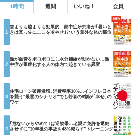
1時間
週間
いいね！
会員
NEW
首よりも脇よりも効果的…熱中症研究者が｢暑いと
1
きは真っ先にここを冷やせ｣という意外な体の部位
熱が血管をボロボロにし水分補給が効かない…熱
2
中症が重症化する人の体内で起きている異変
住宅ローン破産激増､消費税率30%…インフレ日本
3
を襲う"最悪のシナリオ"でも若者の8割が｢幸せ｣の
ワケ
｢危ないからやめて｣は逆効果…老親に免許を返納
4
させずに"10年後の事故を48%減らす"トレーニング