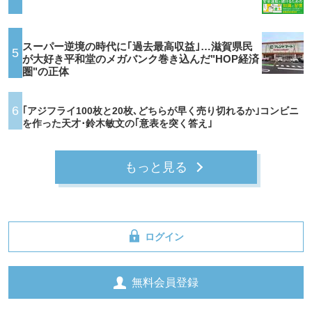
スーパー逆境の時代に｢過去最高収益｣…滋賀県民
5
が大好き平和堂のメガバンク巻き込んだ"HOP経済
圏"の正体
6
｢アジフライ100枚と20枚､どちらが早く売り切れるか｣コンビニ
を作った天才･鈴木敏文の｢意表を突く答え｣
もっと見る
ログイン
無料会員登録