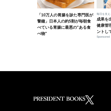
毎日を支え
「10万人の胃腸を診た専門医が
成果を
警鐘」日本人の約5割が毎朝食
健康管
べている胃腸に最悪の"ある食
ントし
べ物"
Sponsored