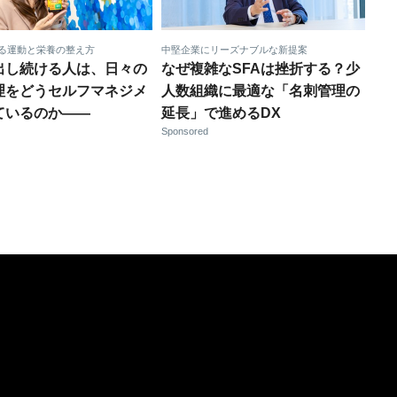
る運動と栄養の整え方
中堅企業にリーズナブルな新提案
出し続ける人は、日々の
なぜ複雑なSFAは挫折する？少
理をどうセルフマネジメ
人数組織に最適な「名刺管理の
ているのか——
延長」で進めるDX
Sponsored