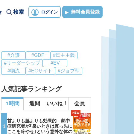
会
検索
無料会員登録
ログイン
#介護
#GDP
#民主主義
#リーダーシップ
#EV
#物流
#ECサイト
#ジョブ型
人気記事ランキング
1時間
週間
いいね！
会員
NEW
首よりも脇よりも効果的…熱中
1
症研究者が｢暑いときは真っ先に
ここを冷やせ｣という意外な体の