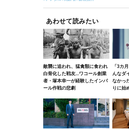
あわせて読みたい
敵襲に追われ、猛禽類に食われ
「3カ月
白骨化した戦友...ワコール創業
んなダ
者・塚本幸一が経験したインパ
なかっ
ール作戦の悲劇
りに始