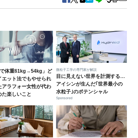
微粒子工学の専門家が解説
で体重61kg→54kg」ど
目に見えない世界を計測する…
イエット法でもやせられ
アイシンが生んだ｢世界最小の
たアラフォー女性が代わ
水粒子｣のポテンシャル
めた楽しいこと
Sponsored