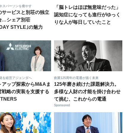
ネスパーソンを癒やす
「脳トレはほぼ無意味だった」
のサービスと別荘の独立
認知症になっても進行がゆっく
合…シェア別荘
りな人が毎日していたこと
DAY STYLE｣の魅力
発を経営アジェンダへ
創業125周年の電通が描く未来
トアップ探索からM&Aま
125年磨き続けた課題解決力。
営戦略の実装を支援する
多様な人財の才能を掛け合わせ
RTNERS
て挑む、これからの電通
Sponsored