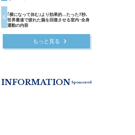
｢横になって休む｣より効果的…たった7秒､
6
世界最速で疲れた脳を回復させる室内･全身
運動の内容
もっと見る
INFORMATION
Sponsored