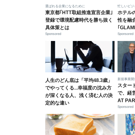
選ばれる企業になるために
忙しいビジ
東京都｢HTT取組推進宣言企業｣
ホテル
登録で環境配慮時代を勝ち抜く
性を融
具体策とは
｢GLAM
Sponsored
Sponsored
新規事業開
人生のどん底は「平均48.3歳」
スター
でやってくる...幸福度の沈み方
で、経
が深くなる人、浅く済む人の決
AT PA
定的な違い
Sponsored