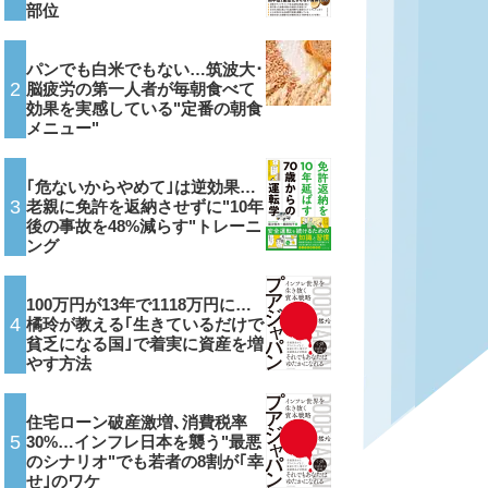
部位
パンでも白米でもない…筑波大･
2
脳疲労の第一人者が毎朝食べて
効果を実感している"定番の朝食
メニュー"
｢危ないからやめて｣は逆効果…
3
老親に免許を返納させずに"10年
後の事故を48%減らす"トレーニ
ング
100万円が13年で1118万円に…
4
橘玲が教える｢生きているだけで
貧乏になる国｣で着実に資産を増
やす方法
住宅ローン破産激増､消費税率
5
30%…インフレ日本を襲う"最悪
のシナリオ"でも若者の8割が｢幸
せ｣のワケ