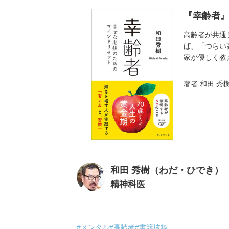
『幸齢者
高齢者が共通
ば、「つらい
家が優しく教
著者
和田 秀
和田 秀樹（わだ・ひでき）
精神科医
#メンタル
#高齢者
#書籍抜粋