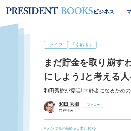
ビジネス
ライフ
『幸齢者』
まだ貯金を取り崩すわ
にしよう｣と考える人
和田秀樹が提唱｢幸齢者になるための
和田 秀樹
+フォロー
精神科医
#メンタル
#高齢者
#書籍抜粋