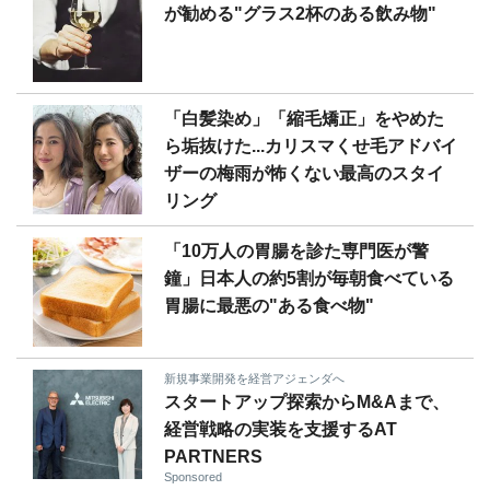
が勧める"グラス2杯のある飲み物"
「白髪染め」「縮毛矯正」をやめた
ら垢抜けた...カリスマくせ毛アドバイ
ザーの梅雨が怖くない最高のスタイ
リング
「10万人の胃腸を診た専門医が警
鐘」日本人の約5割が毎朝食べている
胃腸に最悪の"ある食べ物"
新規事業開発を経営アジェンダへ
スタートアップ探索からM&Aまで、
経営戦略の実装を支援するAT
PARTNERS
Sponsored