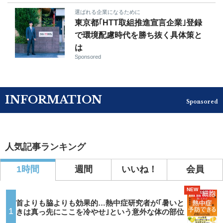
選ばれる企業になるために
東京都｢HTT取組推進宣言企業｣登録
で環境配慮時代を勝ち抜く具体策と
は
Sponsored
INFORMATION
Sponsored
人気記事ランキング
1時間
週間
いいね！
会員
NEW
首よりも脇よりも効果的…熱中症研究者が｢暑いと
1
きは真っ先にここを冷やせ｣という意外な体の部位