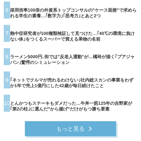
6
採用倍率100倍の外資系トップコンサルの"ケース面接"で求めら
れる学生の素養…｢数字力｣｢思考力｣とあと2つ
7
熱中症研究者が100種類検証して見つけた…｢40℃の環境に負け
ない体｣をつくるスーパーで買える果物の名前
8
ラーメン5000円､街では"反老人運動"が…橘玲が描く｢プアジャ
パン｣驚愕のシミュレーション
9
｢ネットでクルマが売れるわけない｣社内総スカンの事業をわず
か1年で売上1億円にした42歳が毎日続けたこと
10
とんかつもステーキもダメだった…牛丼一筋125年の吉野家が
｢第2の柱｣に選んだ"から揚げ"だけがもつ勝ち要素
もっと見る