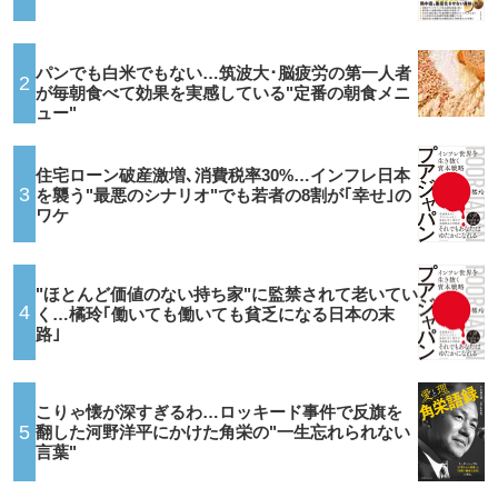
パンでも白米でもない…筑波大･脳疲労の第一人者
2
が毎朝食べて効果を実感している"定番の朝食メニ
ュー"
住宅ローン破産激増､消費税率30%…インフレ日本
3
を襲う"最悪のシナリオ"でも若者の8割が｢幸せ｣の
ワケ
"ほとんど価値のない持ち家"に監禁されて老いてい
4
く…橘玲｢働いても働いても貧乏になる日本の末
路｣
こりゃ懐が深すぎるわ…ロッキード事件で反旗を
5
翻した河野洋平にかけた角栄の"一生忘れられない
言葉"