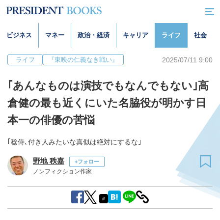
ビジネス
マネー
政治・経済
キャリア
ライフ
社会
2025/07/11 9:00
ライフ
『東映の仁義なき戦い』
｢あんなものは演技でもなんでもない｣高
倉健の最も近くにいた名脇役が明かす日
本一の俳優の苦悩
｢稔侍､付き人みたいな真似は絶対にするな｣
野地 秩嘉
+フォロー
ノンフィクション作家
#