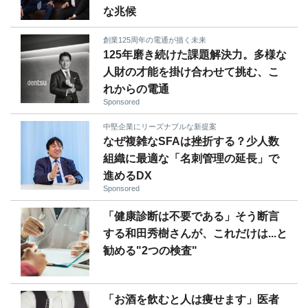
な兆候
創業125周年の電通が描く未来
125年磨き続けた課題解決力。多様な
人財の才能を掛け合わせて挑む、こ
れからの電通
Sponsored
中堅企業にリーズナブルな新提案
なぜ複雑なSFAは挫折する？少人数
組織に最適な「名刺管理の延長」で
進めるDX
Sponsored
「健康診断は不要である」そう断言
する和田秀樹さんが、これだけは...と
勧める"2つの検査"
「お酒を飲むと人は痩せます」医者