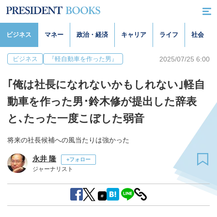
ビジネス
マネー
政治・経済
キャリア
ライフ
社会
2025/07/25 6:00
ビジネス
『軽自動車を作った男』
｢俺は社長になれないかもしれない｣軽自
動車を作った男･鈴木修が提出した辞表
と､たった一度こぼした弱音
将来の社長候補への風当たりは強かった
永井 隆
+フォロー
ジャーナリスト
#