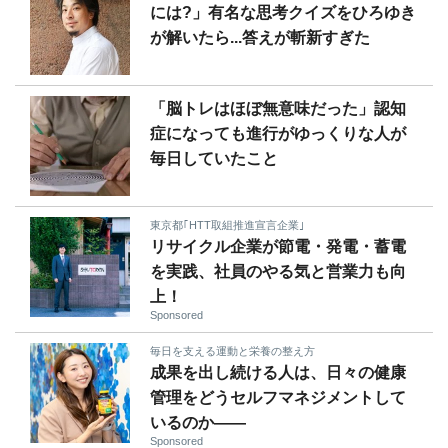
には?」有名な思考クイズをひろゆき
が解いたら...答えが斬新すぎた
「脳トレはほぼ無意味だった」認知
症になっても進行がゆっくりな人が
毎日していたこと
東京都｢HTT取組推進宣言企業｣
リサイクル企業が節電・発電・蓄電
を実践、社員のやる気と営業力も向
上！
Sponsored
毎日を支える運動と栄養の整え方
成果を出し続ける人は、日々の健康
管理をどうセルフマネジメントして
いるのか——
Sponsored