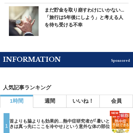
まだ貯金を取り崩すわけにいかない...
「旅行は5年後にしよう」と考える人
を待ち受ける不幸
INFORMATION
Sponsored
人気記事ランキング
1時間
週間
いいね！
会員
NEW
首よりも脇よりも効果的…熱中症研究者が｢暑いと
1
きは真っ先にここを冷やせ｣という意外な体の部位