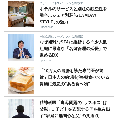
忙しいビジネスパーソンを癒やす
ホテルのサービスと別荘の独立性を
融合…シェア別荘｢GLAMDAY
STYLE｣の魅力
Sponsored
中堅企業にリーズナブルな新提案
なぜ複雑なSFAは挫折する？少人数
組織に最適な「名刺管理の延長」で
進めるDX
Sponsored
「10万人の胃腸を診た専門医が警
鐘」日本人の約5割が毎朝食べている
胃腸に最悪の"ある食べ物"
精神科医「毒母問題の"ラスボス"は
父親」...子どもを支配する母を生み出
す"家庭に無関心な父"の共通点