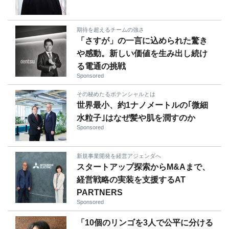
期待を超えるチームの強さ
「さすが」の一言に込められた驚き
や感動。新しい価値を生み出し続け
る電通の挑戦
Sponsored
その秘めたるポテンシャルとは
世界最小、約1ナノメートルの｢微細
水粒子｣はなぜ髪や肌を潤すのか
Sponsored
新規事業開発を経営アジェンダへ
スタートアップ探索からM&Aまで、
経営戦略の実装を支援するAT
PARTNERS
Sponsored
「10個のリンゴを3人で公平に分ける