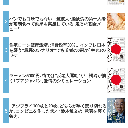
パンでも白米でもない…筑波大･脳疲労の第一人者
2
が毎朝食べて効果を実感している"定番の朝食メニ
ュー"
住宅ローン破産激増､消費税率30%…インフレ日本
3
を襲う"最悪のシナリオ"でも若者の8割が｢幸せ｣の
ワケ
ラーメン5000円､街では"反老人運動"が…橘玲が描
4
く｢プアジャパン｣驚愕のシミュレーション
｢アジフライ100枚と20枚､どちらが早く売り切れる
5
か｣コンビニを作った天才･鈴木敏文の｢意表を突く
答え｣