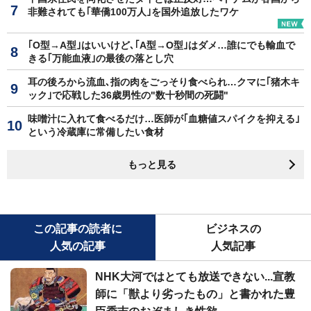
非難されても｢華僑100万人｣を国外追放したワケ
｢O型→A型｣はいいけど､｢A型→O型｣はダメ…誰にでも輸血で
きる｢万能血液｣の最後の落とし穴
耳の後ろから流血､指の肉をごっそり食べられ…クマに｢猪木キ
ック｣で応戦した36歳男性の"数十秒間の死闘"
味噌汁に入れて食べるだけ…医師が｢血糖値スパイクを抑える｣
という冷蔵庫に常備したい食材
もっと見る
この記事の読者に
ビジネスの
人気の記事
人気記事
NHK大河ではとても放送できない...宣教
師に「獣より劣ったもの」と書かれた豊