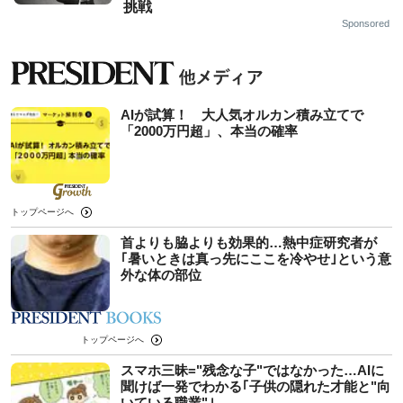
挑戦
Sponsored
AIが試算！ 大人気オルカン積み立てで
「2000万円超」、本当の確率
トップページへ
首よりも脇よりも効果的…熱中症研究者が
｢暑いときは真っ先にここを冷やせ｣という意
外な体の部位
トップページへ
スマホ三昧="残念な子"ではなかった…AIに
聞けば一発でわかる｢子供の隠れた才能と"向
いている職業"｣