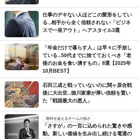
仕事のデキない人ほどこの髪形をしてい
る...相手から全く信頼されない「ビジネ
スで一発アウト」ヘアスタイル3選
「年金だけで暮らす人」は早々に手放し
ている...50代までに捨てておくべき「老
後のお金を食い潰すもの」8選【2025年
10月BEST】
石田三成と戦っていないのに関ヶ原合戦
後に大出世...徳川家康が厚い信頼を置い
た「戦国最大の悪人」
期待を超えるチームの強さ
「さすが」の一言に込められた驚きや感
動。新しい価値を生み出し続ける電通の