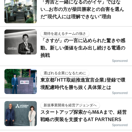
「秀吉と一緒になるのがイヤ」ではな
い...お市の方が柴田勝家との自害を選ん
だ"現代人には理解できない"理由
期待を超えるチームの強さ
「さすが」の一言に込められた驚きや感
動。新しい価値を生み出し続ける電通の
挑戦
Sponsored
選ばれる企業になるために
東京都｢HTT取組推進宣言企業｣登録で環
境配慮時代を勝ち抜く具体策とは
Sponsored
新規事業開発を経営アジェンダへ
スタートアップ探索からM&Aまで、経営
戦略の実装を支援するAT PARTNERS
Sponsored