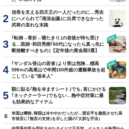
信長を支える四天王の一人だったのに…秀吉
にハメられて｢清須会議｣に出席できなかった
武将の哀れな末路
｢転倒→骨折→寝たきり｣の老後が待ち受け
る…医師･和田秀樹｢60代になったら真っ先に
断捨離すべきもの｣【定年後の黄金期3選】
｢サンダル登山の若者｣より実は危険…標高
599ｍの高尾山で年間100件超の遭難事故を起
こしている"張本人"
額に貼る｢熱を冷ますシート｣でも､首にかける
｢ネッククーラー｣でもない…熱中症対策に最
も効果的なアイテム
米国は曖昧､韓国は冷ややかだったが…習近平を激怒させた高
市発言に｢無言の支持｣を示した国の｢大胆な手法｣
中国系住民を同化させたタイとは正反対…ベトナムが各国から