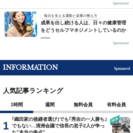
Sponsored
毎日を支える運動と栄養の整え方
成果を出し続ける人は、日々の健康管理
をどうセルフマネジメントしているのか
——
Sponsored
INFORMATION
Sponsored
人気記事ランキング
1時間
週間
無料会員
有料会員
｢織田家の後継者選び｣でも｢秀吉の一人勝ち｣
でもない…清洲会議で信長の息子2人が争っ
た"本当の争点"