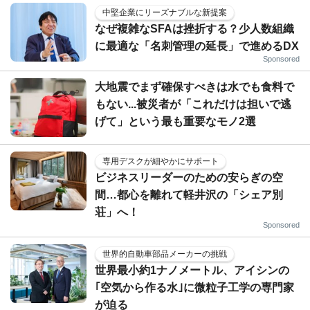
中堅企業にリーズナブルな新提案
なぜ複雑なSFAは挫折する？少人数組織
に最適な「名刺管理の延長」で進めるDX
Sponsored
大地震でまず確保すべきは水でも食料で
もない...被災者が「これだけは担いで逃
げて」という最も重要なモノ2選
専用デスクが細やかにサポート
ビジネスリーダーのための安らぎの空
間…都心を離れて軽井沢の「シェア別
荘」へ！
Sponsored
世界的自動車部品メーカーの挑戦
世界最小約1ナノメートル、アイシンの
｢空気から作る水｣に微粒子工学の専門家
が迫る