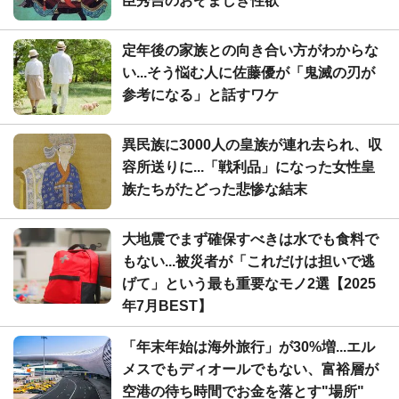
臣秀吉のおぞましき性欲
定年後の家族との向き合い方がわからな
い...そう悩む人に佐藤優が「鬼滅の刃が
参考になる」と話すワケ
異民族に3000人の皇族が連れ去られ、収
容所送りに...「戦利品」になった女性皇
族たちがたどった悲惨な結末
大地震でまず確保すべきは水でも食料で
もない...被災者が「これだけは担いで逃
げて」という最も重要なモノ2選【2025
年7月BEST】
「年末年始は海外旅行」が30%増...エル
メスでもディオールでもない、富裕層が
空港の待ち時間でお金を落とす"場所"