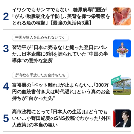
イワシでもサンマでもない...糖尿病専門医が
｢がん･動脈硬化を予防し､美背を保つ栄養素を
とれる魚の種類｣【最強の魚活術3選】
中国が輸入を止められないワケ
習近平が｢日本に売るな｣と煽った翌日にバレ
た…日本企業に6割を握られていた"中国の半
導体"の意外な急所
所有欲を手放したお金持ちたち
富裕層の｢ペット離れ｣が止まらない…｢300万
円の血統書付き犬は時代遅れ｣という真のお金
持ちが"向かった先"
高市政権にとって｢日本人の生活｣はどうでも
いい…小野田紀美のSNS投稿でわかった｢外国
人政策｣の本当の狙い