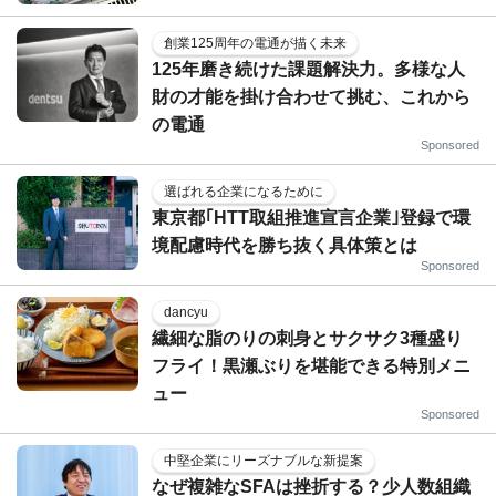
創業125周年の電通が描く未来
125年磨き続けた課題解決力。多様な人
財の才能を掛け合わせて挑む、これから
の電通
Sponsored
選ばれる企業になるために
東京都｢HTT取組推進宣言企業｣登録で環
境配慮時代を勝ち抜く具体策とは
Sponsored
dancyu
繊細な脂のりの刺身とサクサク3種盛り
フライ！黒瀬ぶりを堪能できる特別メニ
ュー
Sponsored
中堅企業にリーズナブルな新提案
なぜ複雑なSFAは挫折する？少人数組織