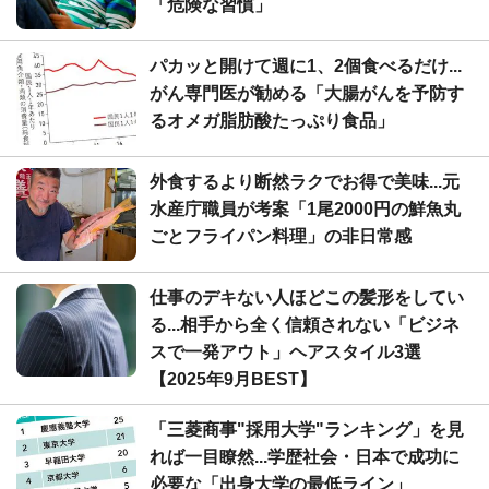
「危険な習慣」
パカッと開けて週に1、2個食べるだけ...
がん専門医が勧める「大腸がんを予防す
るオメガ脂肪酸たっぷり食品」
外食するより断然ラクでお得で美味...元
水産庁職員が考案「1尾2000円の鮮魚丸
ごとフライパン料理」の非日常感
仕事のデキない人ほどこの髪形をしてい
る...相手から全く信頼されない「ビジネ
スで一発アウト」ヘアスタイル3選
【2025年9月BEST】
「三菱商事"採用大学"ランキング」を見
れば一目瞭然...学歴社会・日本で成功に
必要な「出身大学の最低ライン」