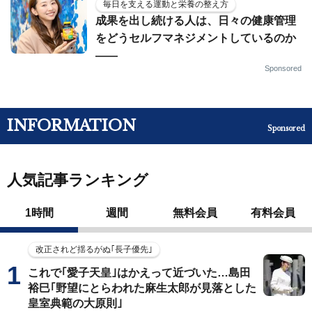
毎日を支える運動と栄養の整え方
成果を出し続ける人は、日々の健康管理
をどうセルフマネジメントしているのか
——
Sponsored
INFORMATION
Sponsored
人気記事ランキング
1時間
週間
無料会員
有料会員
改正されど揺るがぬ｢長子優先｣
これで｢愛子天皇｣はかえって近づいた…島田
裕巳｢野望にとらわれた麻生太郎が見落とした
皇室典範の大原則｣