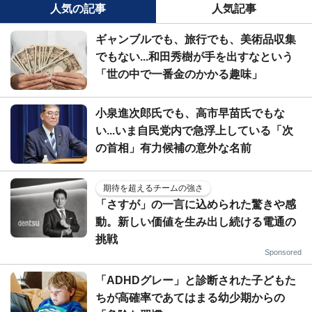
人気の記事
人気記事
ギャンブルでも、旅行でも、美術品収集
でもない...和田秀樹が手を出すなという
「世の中で一番金のかかる趣味」
小泉進次郎氏でも、高市早苗氏でもな
い...いま自民党内で急浮上している「次
の首相」有力候補の意外な名前
期待を超えるチームの強さ
「さすが」の一言に込められた驚きや感
動。新しい価値を生み出し続ける電通の
挑戦
Sponsored
「ADHDグレー」と診断された子どもた
ちが高確率であてはまる幼少期からの