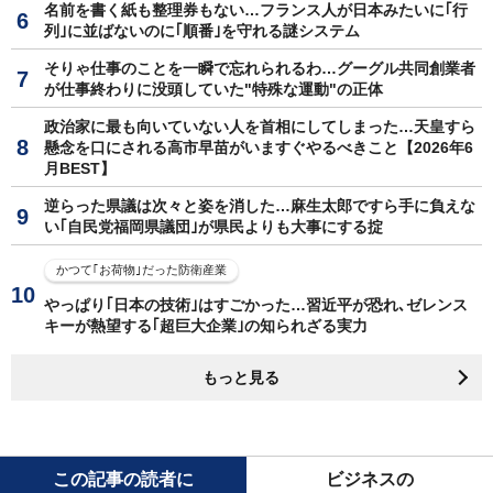
名前を書く紙も整理券もない…フランス人が日本みたいに｢行
列｣に並ばないのに｢順番｣を守れる謎システム
そりゃ仕事のことを一瞬で忘れられるわ…グーグル共同創業者
が仕事終わりに没頭していた"特殊な運動"の正体
政治家に最も向いていない人を首相にしてしまった…天皇すら
懸念を口にされる高市早苗がいますぐやるべきこと【2026年6
月BEST】
逆らった県議は次々と姿を消した…麻生太郎ですら手に負えな
い｢自民党福岡県議団｣が県民よりも大事にする掟
かつて｢お荷物｣だった防衛産業
やっぱり｢日本の技術｣はすごかった…習近平が恐れ､ゼレンス
キーが熱望する｢超巨大企業｣の知られざる実力
もっと見る
この記事の読者に
ビジネスの