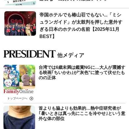
帝国ホテルでも椿山荘でもない...「ミシ
ュランガイド」が太鼓判を押した意外す
ぎる日本のホテルの名前【2025年11月
BEST】
台湾では6歳未満は鑑賞NGに…大人が震撼す
る映画｢ちいかわ｣が"灰色"に塗って伏せたも
のの正体
トップページへ
首よりも脇よりも効果的…熱中症研究者が
｢暑いときは真っ先にここを冷やせ｣という意
外な体の部位