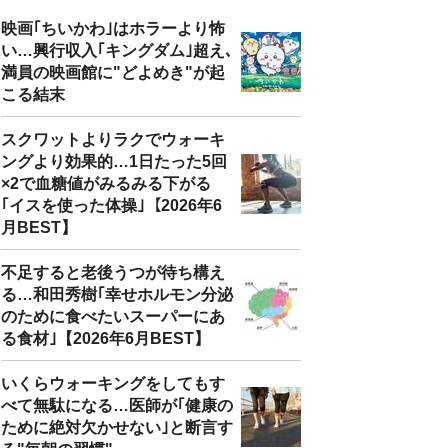
映画｢ちいかわ｣はホラーより怖
い…興行収入｢キングダム｣超え､
満員の映画館に"どよめき"が起
こる結末
スクワットよりラクでウォーキ
ングより効果的…1日たった5回
×2で血糖値がみるみる下がる
｢イスを使った体操｣【2026年6
月BEST】
不足すると老後うつが待ち構え
る…和田秀樹｢幸せホルモン分泌
のために食べたいスーパーにあ
る食材｣【2026年6月BEST】
いくらウォーキングをしてもす
べて無駄になる…医師が｢健康の
ために絶対欠かせない｣と断言す