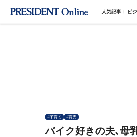
人気記事
ビジ
#子育て
#育児
バイク好きの夫､母