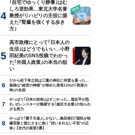
｢自宅でゆっくり静養｣はむ
しろ逆効果…東北大学名誉
教授がリハビリの主役に据
えた｢腎臓を強くする歩き
方｣
高市政権にとって｢日本人の
生活｣はどうでもいい…小野
田紀美のSNS投稿でわかっ
た｢外国人政策｣の本当の狙
い
だから松下幸之助は三重の神社に何度も通った…
孤独な"経営の神様"が崇めた身長12mの｢異形の
神｣の名前
やっぱり｢日本の技術｣はすごかった…習近平が恐
れ､ゼレンスキーが熱望する｢超巨大企業｣の知られ
ざる実力
やっぱり｢愛子天皇｣しかない…島田裕巳｢国民が秋
篠宮家と悠仁さまに抱く"拭いきれない不安"の正
体｣【次代の皇室3選】