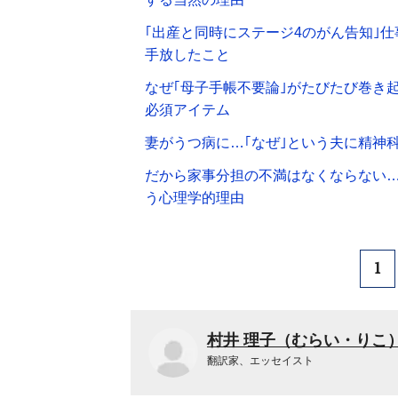
｢出産と同時にステージ4のがん告知｣
手放したこと
なぜ｢母子手帳不要論｣がたびたび巻き
必須アイテム
妻がうつ病に…｢なぜ｣という夫に精神
だから家事分担の不満はなくならない…
う心理学的理由
1
村井 理子（むらい・りこ
翻訳家、エッセイスト