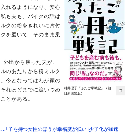
け入れるようになり、安心
。私も夫も、バイクの話は
ミルクの粉をきれいに片付
イクを磨いて、そのまま乗
、外出から戻った夫が、
ドルのあたりから粉ミルク
た。今となってはわが家の
村井理子『ふたご母戦記』（朝
はそれほどまでに追いつめ
日新聞出版）
ることがある。
…｢子を持つ女性のほうが幸福度が低い｣少子化が加速