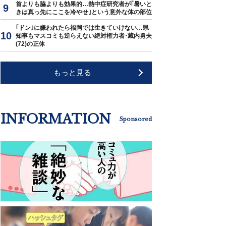
首よりも脇よりも効果的…熱中症研究者が｢暑いと
きは真っ先にここを冷やせ｣という意外な体の部位
｢ドン｣に嫌われたら福岡では生きていけない…県
知事もマスコミも逆らえない絶対権力者･藏内勇夫
(72)の正体
もっと見る
INFORMATION
Sponsored