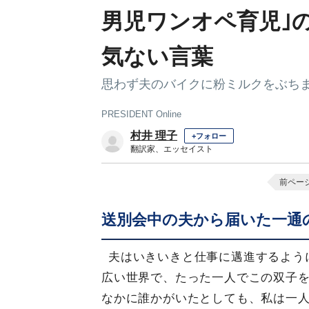
男児ワンオペ育児｣
気ない言葉
思わず夫のバイクに粉ミルクをぶち
PRESIDENT Online
村井 理子
+フォロー
翻訳家、エッセイスト
前ペー
送別会中の夫から届いた一通
夫はいきいきと仕事に邁進するよう
広い世界で、たった一人でこの双子
なかに誰かがいたとしても、私は一