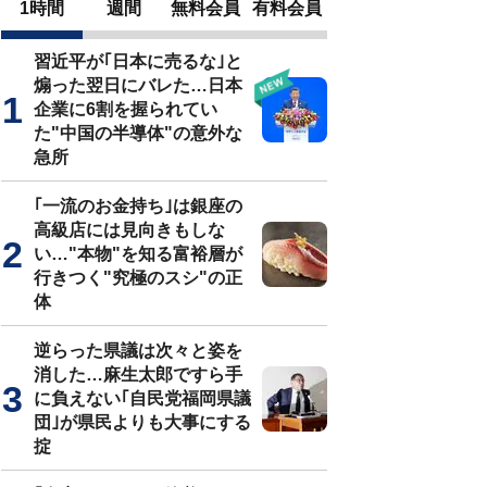
1時間
週間
無料会員
有料会員
習近平が｢日本に売るな｣と
煽った翌日にバレた…日本
企業に6割を握られてい
た"中国の半導体"の意外な
急所
｢一流のお金持ち｣は銀座の
高級店には見向きもしな
い…"本物"を知る富裕層が
行きつく"究極のスシ"の正
体
逆らった県議は次々と姿を
消した…麻生太郎ですら手
に負えない｢自民党福岡県議
団｣が県民よりも大事にする
掟