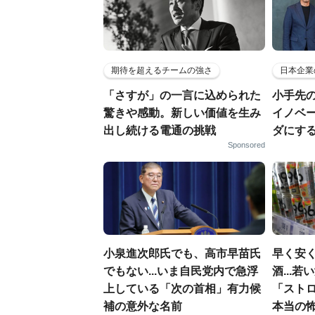
期待を超えるチームの強さ
日本企業
「さすが」の一言に込められた
小手先
驚きや感動。新しい価値を生み
イノベ
出し続ける電通の挑戦
ダにす
Sponsored
小泉進次郎氏でも、高市早苗氏
早く安
でもない...いま自民党内で急浮
酒...
上している「次の首相」有力候
「スト
補の意外な名前
本当の