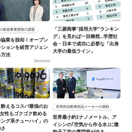
「三菱商事"採用大学"ランキン
の新規事業開発の課題
グ」を見れば一目瞭然...学歴社
の協業を脱却！オープン
会・日本で成功に必要な「出身
ーションを経営アジェン
大学の最低ライン」
る方法
Sponsored
く酔えるコスパ最強のお
世界的自動車部品メーカーの挑戦
若い女性もゴクゴク飲める
世界最小約1ナノメートル、ア
ロング系チューハイ」の
イシンの｢空気から作る水｣に微
怖さ
粒子工学の専門家が迫る