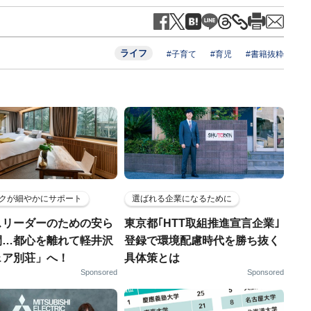
ライフ
#子育て
#育児
#書籍抜粋
クが細やかにサポート
選ばれる企業になるために
スリーダーのための安ら
東京都｢HTT取組推進宣言企業｣
間…都心を離れて軽井沢
登録で環境配慮時代を勝ち抜く
ェア別荘」へ！
具体策とは
Sponsored
Sponsored