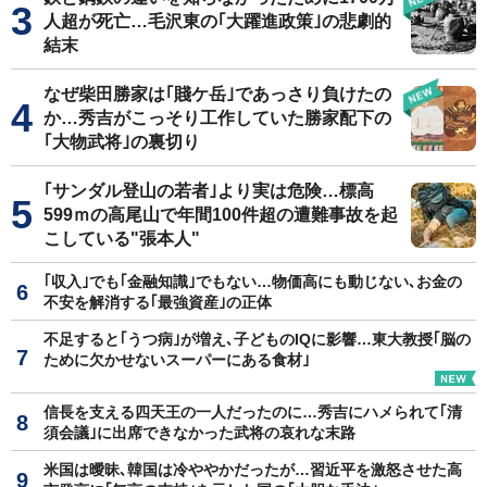
人超が死亡…毛沢東の｢大躍進政策｣の悲劇的
結末
なぜ柴田勝家は｢賤ケ岳｣であっさり負けたの
か…秀吉がこっそり工作していた勝家配下の
｢大物武将｣の裏切り
｢サンダル登山の若者｣より実は危険…標高
599ｍの高尾山で年間100件超の遭難事故を起
こしている"張本人"
｢収入｣でも｢金融知識｣でもない…物価高にも動じない､お金の
不安を解消する｢最強資産｣の正体
不足すると｢うつ病｣が増え､子どものIQに影響…東大教授｢脳の
ために欠かせないスーパーにある食材｣
信長を支える四天王の一人だったのに…秀吉にハメられて｢清
須会議｣に出席できなかった武将の哀れな末路
米国は曖昧､韓国は冷ややかだったが…習近平を激怒させた高