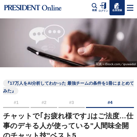
会員登録
検索
ログイン
写真＝iStock.com／ipuwadol
『17万人をAI分析してわかった 最強チームの条件を1冊にまとめて
みた』
#1
#2
#3
#4
チャットで｢お疲れ様です｣はご法度…仕
事のデキる人が使っている"人間味全開
のチャット技"ベスト5