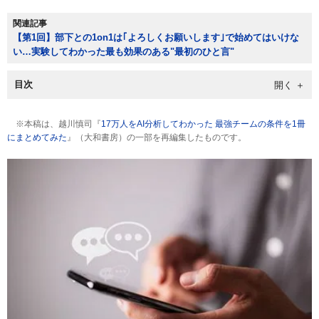
関連記事
【第1回】部下との1on1は｢よろしくお願いします｣で始めてはいけな
い…実験してわかった最も効果のある"最初のひと言"
目次
※本稿は、越川慎司『
17万人をAI分析してわかった 最強チームの条件を1冊
にまとめてみた
』（大和書房）の一部を再編集したものです。