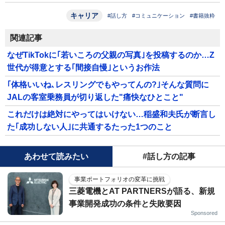
キャリア
#話し方
#コミュニケーション
#書籍抜粋
関連記事
なぜTikTokに｢若いころの父親の写真｣を投稿するのか…Z
世代が得意とする｢間接自慢｣というお作法
｢体格いいね､レスリングでもやってんの?｣そんな質問に
JALの客室乗務員が切り返した"痛快なひとこと"
これだけは絶対にやってはいけない…稲盛和夫氏が断言し
た｢成功しない人｣に共通するたった1つのこと
あわせて読みたい
#話し方の記事
事業ポートフォリオの変革に挑戦
三菱電機とAT PARTNERSが語る、新規
事業開発成功の条件と失敗要因
Sponsored