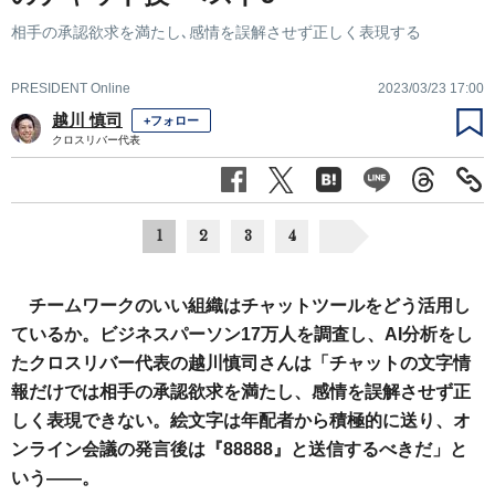
相手の承認欲求を満たし､感情を誤解させず正しく表現する
PRESIDENT Online
2023/03/23 17:00
越川 慎司
+フォロー
クロスリバー代表
1
2
3
4
チームワークのいい組織はチャットツールをどう活用し
ているか。ビジネスパーソン17万人を調査し、AI分析をし
たクロスリバー代表の越川慎司さんは「チャットの文字情
報だけでは相手の承認欲求を満たし、感情を誤解させず正
しく表現できない。絵文字は年配者から積極的に送り、オ
ンライン会議の発言後は『88888』と送信するべきだ」と
いう――。