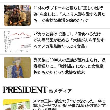
11体のラブドールと暮らし"正しい性行
為"を楽しむ...「人より人形を愛する男た
ち」が奇妙な生活を始めたワケ
パカッと開けて週に1、2個食べるだけ...
がん専門医が勧める「大腸がんを予防す
るオメガ脂肪酸たっぷり食品」
異民族に3000人の皇族が連れ去られ、収
容所送りに...「戦利品」になった女性皇
族たちがたどった悲惨な結末
スマホ三昧="残念な子"ではなかった…AIに
聞けば一発でわかる｢子供の隠れた才能と"向
いている職業"｣