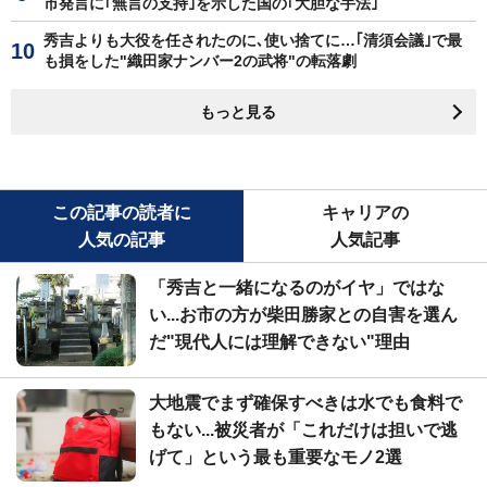
市発言に｢無言の支持｣を示した国の｢大胆な手法｣
秀吉よりも大役を任されたのに､使い捨てに…｢清須会議｣で最
も損をした"織田家ナンバー2の武将"の転落劇
もっと見る
この記事の読者に
キャリアの
人気の記事
人気記事
「秀吉と一緒になるのがイヤ」ではな
い...お市の方が柴田勝家との自害を選ん
だ"現代人には理解できない"理由
大地震でまず確保すべきは水でも食料で
もない...被災者が「これだけは担いで逃
げて」という最も重要なモノ2選