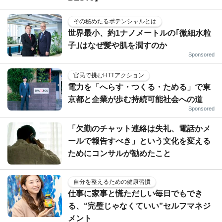
その秘めたるポテンシャルとは
世界最小、約1ナノメートルの｢微細水粒
子｣はなぜ髪や肌を潤すのか
Sponsored
官民で挑むHTTアクション
電力を「へらす・つくる・ためる」で東
京都と企業が歩む持続可能社会への道
Sponsored
「欠勤のチャット連絡は失礼、電話かメ
ールで報告すべき」という文化を変える
ためにコンサルが勧めたこと
自分を整えるための健康習慣
仕事に家事と慌ただしい毎日でもでき
る、“完璧じゃなくていい”セルフマネジ
メント