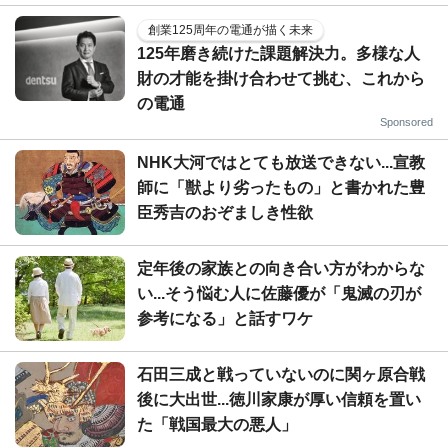
創業125周年の電通が描く未来
125年磨き続けた課題解決力。多様な人
財の才能を掛け合わせて挑む、これから
の電通
Sponsored
NHK大河ではとても放送できない...宣教
師に「獣より劣ったもの」と書かれた豊
臣秀吉のおぞましき性欲
定年後の家族との向き合い方がわからな
い...そう悩む人に佐藤優が「鬼滅の刃が
参考になる」と話すワケ
石田三成と戦っていないのに関ヶ原合戦
後に大出世...徳川家康が厚い信頼を置い
た「戦国最大の悪人」