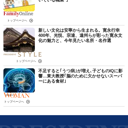
トップページへ
新しい文化は安寧から生まれる。寛永行幸
400年、光悦、宗達、遠州らが彩った寛永文
化の魅力と、今年見たい名所・名作選
トップページへ
不足すると｢うつ病｣が増え､子どものIQに影
響…東大教授｢脳のために欠かせないスーパ
ーにある食材｣
トップページへ