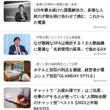
創業125周年の電通が描く未来
125年磨き続けた課題解決力。多様な人
財の才能を掛け合わせて挑む、これから
の電通
Sponsored
中堅企業にリーズナブルな新提案
なぜ複雑なSFAは挫折する？少人数組織
に最適な「名刺管理の延長」で進めるDX
Sponsored
新しい形の福利厚生として活用
ホテルと別荘の利点を凝縮…経営者が選
ぶシェア別荘｢GLAMDAY STYLE｣
Sponsored
チャットで「お疲れ様です」はご法度...
仕事のデキる人が使っている"人間味全開
のチャット技"ベスト5【2023上半期
BEST5】