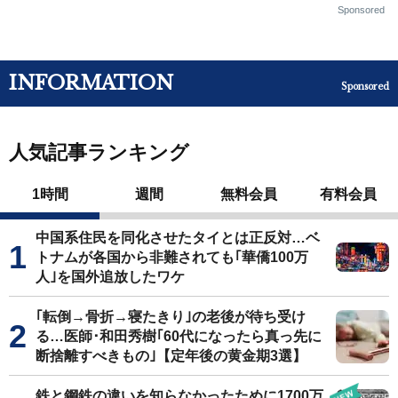
Sponsored
INFORMATION
Sponsored
人気記事ランキング
1時間
週間
無料会員
有料会員
中国系住民を同化させたタイとは正反対…ベ
トナムが各国から非難されても｢華僑100万
人｣を国外追放したワケ
｢転倒→骨折→寝たきり｣の老後が待ち受け
る…医師･和田秀樹｢60代になったら真っ先に
断捨離すべきもの｣【定年後の黄金期3選】
鉄と鋼鉄の違いを知らなかったために1700万