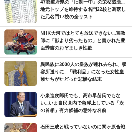
47都道府県の「旧制一中」の栄枯盛衰...
地元トップを維持する名門22校と凋落し
た元名門17校の全リスト
NHK大河ではとても放送できない...宣教
師に「獣より劣ったもの」と書かれた豊
臣秀吉のおぞましき性欲
異民族に3000人の皇族が連れ去られ、収
容所送りに...「戦利品」になった女性皇
族たちがたどった悲惨な結末
小泉進次郎氏でも、高市早苗氏でもな
い...いま自民党内で急浮上している「次
の首相」有力候補の意外な名前
石田三成と戦っていないのに関ヶ原合戦