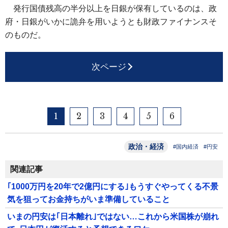
発行国債残高の半分以上を日銀が保有しているのは、政
府・日銀がいかに詭弁を用いようとも財政ファイナンスそ
のものだ。
次ページ
1
2
3
4
5
6
政治・経済
#国内経済
#円安
関連記事
｢1000万円を20年で2億円にする｣もうすぐやってくる不景
気を狙ってお金持ちがいま準備していること
いまの円安は｢日本離れ｣ではない…これから米国株が崩れ