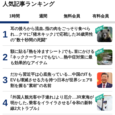
人気記事ランキング
1時間
週間
無料会員
有料会員
耳の後ろから流血､指の肉をごっそり食べら
れ…クマに｢猪木キック｣で応戦した36歳男性
の"数十秒間の死闘"
額に貼る｢熱を冷ますシート｣でも､首にかける
｢ネッククーラー｣でもない…熱中症対策に最
も効果的なアイテム
だから習近平は心底焦っている…中国のITも
EVも壊滅させる力を持つ日本が世界シェア8
割を握る"素材"の名前
｢外国人観光客や子連れ｣より厄介…JR東海が
明かした､乗客をイライラさせる｢令和の新幹
線2大トラブル｣