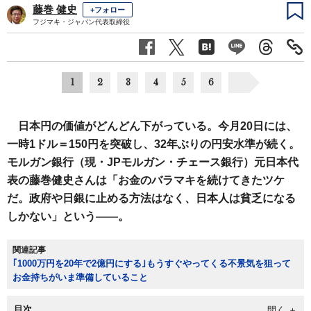
藤巻 健史
+フォロー
フジマキ・ジャパン代表取締役
1
2
3
4
5
6
日本円の価値がどんどん下がっている。今月20日には、
一時1ドル＝150円を突破し、32年ぶりの円安水準が続く。
モルガン銀行（現・JPモルガン・チェース銀行）元日本代
表の藤巻健史さんは「お金のバラマキを続けてきたツケ
だ。政府や日銀に止める方法はなく、日本人は貧乏になる
しかない」という――。
関連記事
｢1000万円を20年で2億円にする｣もうすぐやってくる不景気を狙って
お金持ちがいま準備していること
目次