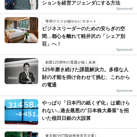
ションを経営アジェンダにする方法
Sponsored
専用デスクが細やかにサポート
ビジネスリーダーのための安らぎの空
間…都心を離れて軽井沢の「シェア別
荘」へ！
Sponsored
創業125周年の電通が描く未来
125年磨き続けた課題解決力。多様な人
財の才能を掛け合わせて挑む、これから
の電通
Sponsored
やっぱり「日本円の紙くず化」は避けら
れない...過去最悪の"日本株大暴落"を招
いた植田日銀の大誤算
東京都｢HTT取組推進宣言企業｣