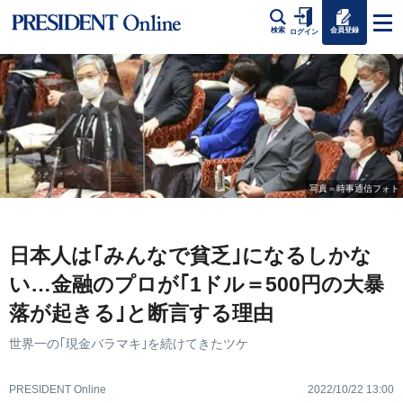
会員登録
検索
ログイン
写真＝時事通信フォト
日本人は｢みんなで貧乏｣になるしかな
い…金融のプロが｢1ドル＝500円の大暴
落が起きる｣と断言する理由
世界一の｢現金バラマキ｣を続けてきたツケ
PRESIDENT Online
2022/10/22 13:00