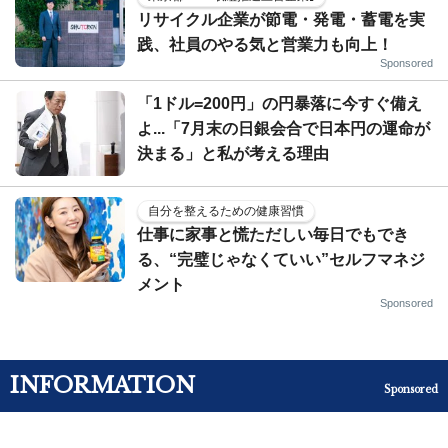
リサイクル企業が節電・発電・蓄電を実
践、社員のやる気と営業力も向上！
Sponsored
「1ドル=200円」の円暴落に今すぐ備え
よ...「7月末の日銀会合で日本円の運命が
決まる」と私が考える理由
自分を整えるための健康習慣
仕事に家事と慌ただしい毎日でもでき
る、“完璧じゃなくていい”セルフマネジ
メント
Sponsored
INFORMATION
Sponsored