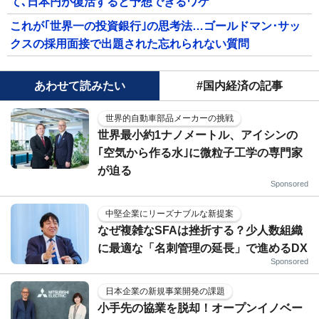
て､日本円が復活すると予想できるワケ
これが｢世界一の投資銀行｣の思考法…ゴールドマン･サッ
クスの採用面接で出題された忘れられない質問
あわせて読みたい
#国内経済の記事
世界的自動車部品メーカーの挑戦
世界最小約1ナノメートル、アイシンの
｢空気から作る水｣に微粒子工学の専門家
が迫る
Sponsored
中堅企業にリーズナブルな新提案
なぜ複雑なSFAは挫折する？少人数組織
に最適な「名刺管理の延長」で進めるDX
Sponsored
日本企業の新規事業開発の課題
小手先の協業を脱却！オープンイノベー