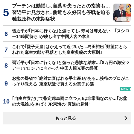
プーチンは動揺し､言葉を失ったとの指摘も…
習近平に見放され､側近も友好国も停戦を迫る
独裁政権の末期症状
習近平が｢日本に行くな｣と煽っても､寿司は奪えない…｢スシロ
ー14時間待ち｣が映し出す中国人客の本音
これで｢愛子天皇｣はかえって近づいた…島田裕巳｢野望にとら
われた麻生太郎が見落とした皇室典範の大原則｣
習近平が｢日本に行くな｣と煽った悲惨な結末…｢8万円の激安ツ
アー｣でロシアに向かった中国人観光客の誤算
お盆の帰省で｢絶対に喜ばれる手土産｣がある…接待のプロがこ
っそり教える｢東京駅近で買えるお菓子｣6選
｢自由席券だけで指定席車両に立つ人｣は非常識なのか…｢お盆
の大混雑｣をさばくJR東海の"真逆の見解"
もっと見る