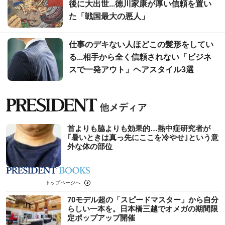
後に大出世...徳川家康が厚い信頼を置い
た「戦国最大の悪人」
仕事のデキない人ほどこの髪形をしてい
る...相手から全く信頼されない「ビジネ
スで一発アウト」ヘアスタイル3選
首よりも脇よりも効果的…熱中症研究者が
｢暑いときは真っ先にここを冷やせ｣という意
外な体の部位
トップページへ
70モデル超の「スピードマスター」から自分
らしい一本を。日本橋三越でオメガの期間限
定ポップアップ開催