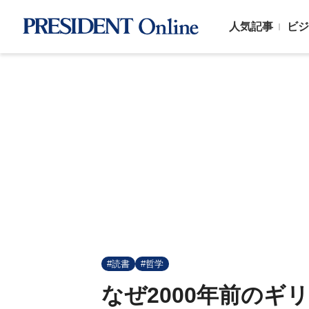
人気記事
ビジ
#読書
#哲学
なぜ2000年前の