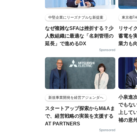
中堅企業にリーズナブルな新提案
東京都｢
なぜ複雑なSFAは挫折する？少
リサイ
人数組織に最適な「名刺管理の
蓄電を
延長」で進めるDX
業力も
Sponsored
小泉進
新規事業開発を経営アジェンダへ
でもない
スタートアップ探索からM&Aま
上して
で、経営戦略の実装を支援する
補の意
AT PARTNERS
Sponsored