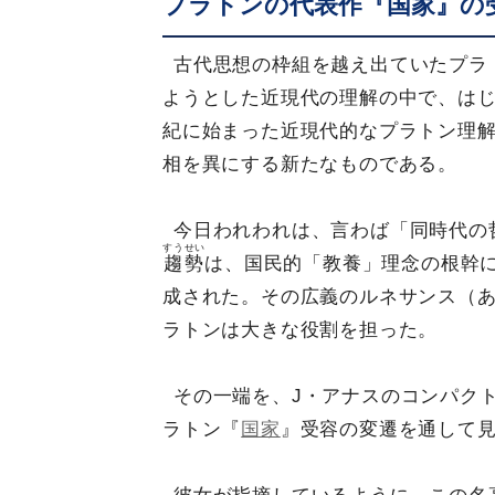
プラトンの代表作『国家』の
古代思想の枠組を越え出ていたプラ
ようとした近現代の理解の中で、はじ
紀に始まった近現代的なプラトン理
相を異にする新たなものである。
今日われわれは、言わば「同時代の
すうせい
趨勢
は、国民的「教養」理念の根幹
成された。その広義のルネサンス（
ラトンは大きな役割を担った。
その一端を、J・アナスのコンパク
ラトン『
国家
』受容の変遷を通して