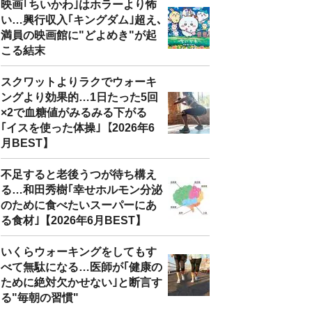
映画｢ちいかわ｣はホラーより怖
い…興行収入｢キングダム｣超え､
満員の映画館に"どよめき"が起
こる結末
スクワットよりラクでウォーキ
ングより効果的…1日たった5回
×2で血糖値がみるみる下がる
｢イスを使った体操｣【2026年6
月BEST】
不足すると老後うつが待ち構え
る…和田秀樹｢幸せホルモン分泌
のために食べたいスーパーにあ
る食材｣【2026年6月BEST】
いくらウォーキングをしてもす
べて無駄になる…医師が｢健康の
ために絶対欠かせない｣と断言す
る"毎朝の習慣"