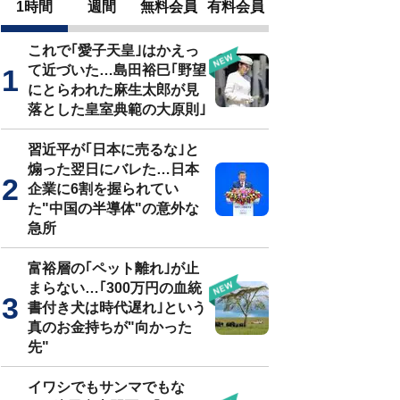
1時間
週間
無料会員
有料会員
これで｢愛子天皇｣はかえっ
て近づいた…島田裕巳｢野望
にとらわれた麻生太郎が見
落とした皇室典範の大原則｣
習近平が｢日本に売るな｣と
煽った翌日にバレた…日本
企業に6割を握られてい
た"中国の半導体"の意外な
急所
富裕層の｢ペット離れ｣が止
まらない…｢300万円の血統
書付き犬は時代遅れ｣という
真のお金持ちが"向かった
先"
イワシでもサンマでもな