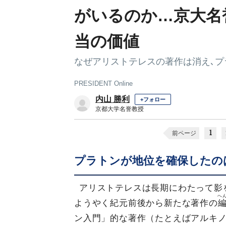
がいるのか…京大名
当の価値
なぜアリストテレスの著作は消え､プ
PRESIDENT Online
内山 勝利
+フォロー
京都大学名誉教授
1
前ページ
プラトンが地位を確保したの
アリストテレスは長期にわたって影
へ
ようやく紀元前後から新たな著作の
ン入門」的な著作（たとえばアルキ