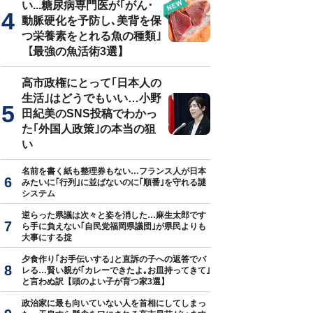
い...糖尿病専門医が｢がん･
動脈硬化を予防し､美背を保
つ栄養素をとれる魚の種類｣
【最強の魚活術3選】
高市政権にとって｢日本人の
生活｣はどうでもいい…小野
田紀美のSNS投稿でわかっ
た｢外国人政策｣の本当の狙
い
名前を書く紙も整理券もない…フランス人が日本
みたいに｢行列｣に並ばないのに｢順番｣を守れる謎
システム
逆らった県議は次々と姿を消した…麻生太郎です
ら手に負えない｢自民党福岡県議団｣が県民よりも
大事にする掟
夕食作り｢お手伝いする｣と直訴の子への返答でバ
レる…賢い親が｢カレーできたよ｡お皿持ってきて｣
と言わぬ訳【頭のよい子が育つ家3選】
政治家に最も向いていない人を首相にしてしまっ