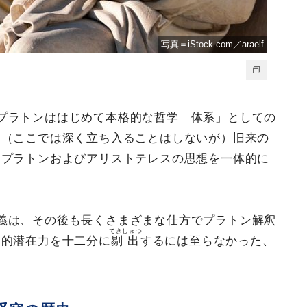
写真＝iStock.com／araelf
プラトンははじめて本格的な哲学「体系」としての
、（ここでは深く立ち入ることはしないが）旧来の
らプラトンおよびアリストテレスの思想を一体的に
。
義は、その後も長くさまざまな仕方でプラトン解釈
てきしゅつ
想的潜在力を十二分に
剔出
するには至らなかった、