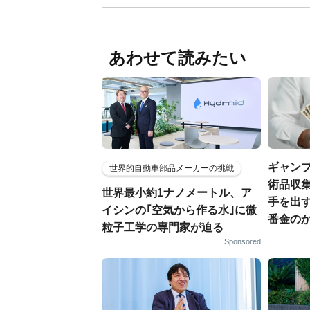
あわせて読みたい
ギャン
世界的自動車部品メーカーの挑戦
術品収集
世界最小約1ナノメートル、ア
手を出
イシンの｢空気から作る水｣に微
番金の
粒子工学の専門家が迫る
Sponsored