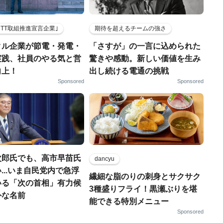
HTT取組推進宣言企業｣
期待を超えるチームの強さ
クル企業が節電・発電・
「さすが」の一言に込められた
実践、社員のやる気と営
驚きや感動。新しい価値を生み
向上！
出し続ける電通の挑戦
Sponsored
Sponsored
次郎氏でも、高市早苗氏
dancyu
...いま自民党内で急浮
繊細な脂のりの刺身とサクサク
いる「次の首相」有力候
3種盛りフライ！黒瀬ぶりを堪
外な名前
能できる特別メニュー
Sponsored