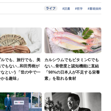
ライフ
#読書
#哲学
#書籍抜粋
ブルでも、旅行でも、美
カルシウムでもビタミンCでも
でもない...和田秀樹が
ない...骨密度と認知機能に直結
すなという「世の中で一
「98%の日本人が不足する栄養
かかる趣味」
素」を取れる食材