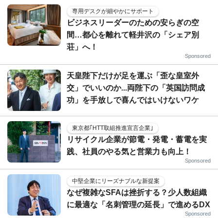
専用デスクが細やかにサポート
ビジネスリーダーのための安らぎの空
間…都心を離れて軽井沢の「シェア別
荘」へ！
Sponsored
天皇陛下だけが足を運ぶ「歪な皇室外
交」でいいのか...両陛下の「英国訪問成
功」を手放しで喜んではいけないワケ
東京都｢HTT取組推進宣言企業｣
リサイクル企業が節電・発電・蓄電を実
践、社員のやる気と営業力も向上！
Sponsored
中堅企業にリーズナブルな新提案
なぜ複雑なSFAは挫折する？少人数組織
に最適な「名刺管理の延長」で進めるDX
Sponsored