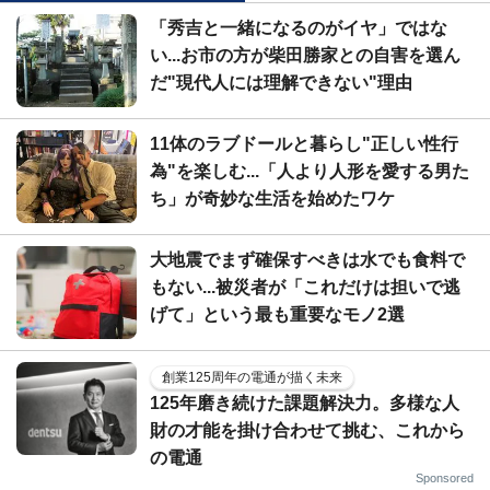
「秀吉と一緒になるのがイヤ」ではな
い...お市の方が柴田勝家との自害を選ん
だ"現代人には理解できない"理由
11体のラブドールと暮らし"正しい性行
為"を楽しむ...「人より人形を愛する男た
ち」が奇妙な生活を始めたワケ
大地震でまず確保すべきは水でも食料で
もない...被災者が「これだけは担いで逃
げて」という最も重要なモノ2選
創業125周年の電通が描く未来
125年磨き続けた課題解決力。多様な人
財の才能を掛け合わせて挑む、これから
の電通
Sponsored