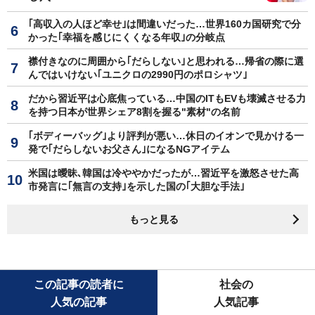
｢高収入の人ほど幸せ｣は間違いだった…世界160カ国研究で分
かった｢幸福を感じにくくなる年収｣の分岐点
襟付きなのに周囲から｢だらしない｣と思われる…帰省の際に選
んではいけない｢ユニクロの2990円のポロシャツ｣
だから習近平は心底焦っている…中国のITもEVも壊滅させる力
を持つ日本が世界シェア8割を握る"素材"の名前
｢ボディーバッグ｣より評判が悪い…休日のイオンで見かける一
発で｢だらしないお父さん｣になるNGアイテム
米国は曖昧､韓国は冷ややかだったが…習近平を激怒させた高
市発言に｢無言の支持｣を示した国の｢大胆な手法｣
もっと見る
この記事の読者に
社会の
人気の記事
人気記事