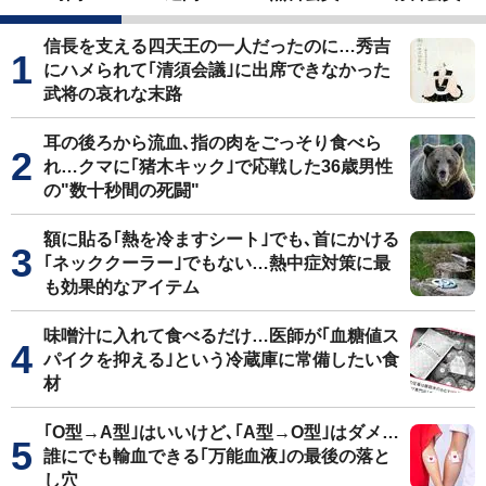
信長を支える四天王の一人だったのに…秀吉
にハメられて｢清須会議｣に出席できなかった
武将の哀れな末路
耳の後ろから流血､指の肉をごっそり食べら
れ…クマに｢猪木キック｣で応戦した36歳男性
の"数十秒間の死闘"
額に貼る｢熱を冷ますシート｣でも､首にかける
｢ネッククーラー｣でもない…熱中症対策に最
も効果的なアイテム
味噌汁に入れて食べるだけ…医師が｢血糖値ス
パイクを抑える｣という冷蔵庫に常備したい食
材
｢O型→A型｣はいいけど､｢A型→O型｣はダメ…
誰にでも輸血できる｢万能血液｣の最後の落と
し穴