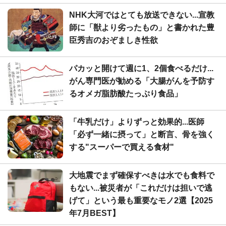
NHK大河ではとても放送できない...宣教
師に「獣より劣ったもの」と書かれた豊
臣秀吉のおぞましき性欲
パカッと開けて週に1、2個食べるだけ...
がん専門医が勧める「大腸がんを予防す
るオメガ脂肪酸たっぷり食品」
「牛乳だけ」よりずっと効果的...医師
「必ず一緒に摂って」と断言、骨を強く
する"スーパーで買える食材"
大地震でまず確保すべきは水でも食料で
もない...被災者が「これだけは担いで逃
げて」という最も重要なモノ2選【2025
年7月BEST】