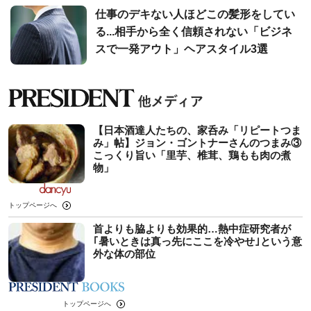
仕事のデキない人ほどこの髪形をしてい
る...相手から全く信頼されない「ビジネ
スで一発アウト」ヘアスタイル3選
【日本酒達人たちの、家呑み「リピートつま
み」帖】ジョン・ゴントナーさんのつまみ③
こっくり旨い「里芋、椎茸、鶏もも肉の煮
物」
トップページへ
首よりも脇よりも効果的…熱中症研究者が
｢暑いときは真っ先にここを冷やせ｣という意
外な体の部位
トップページへ