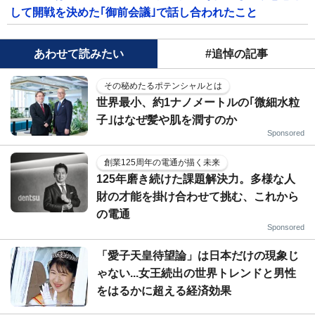
して開戦を決めた｢御前会議｣で話し合われたこと
あわせて読みたい
#追悼の記事
その秘めたるポテンシャルとは
世界最小、約1ナノメートルの｢微細水粒
子｣はなぜ髪や肌を潤すのか
Sponsored
創業125周年の電通が描く未来
125年磨き続けた課題解決力。多様な人
財の才能を掛け合わせて挑む、これから
の電通
Sponsored
「愛子天皇待望論」は日本だけの現象じ
ゃない...女王続出の世界トレンドと男性
をはるかに超える経済効果