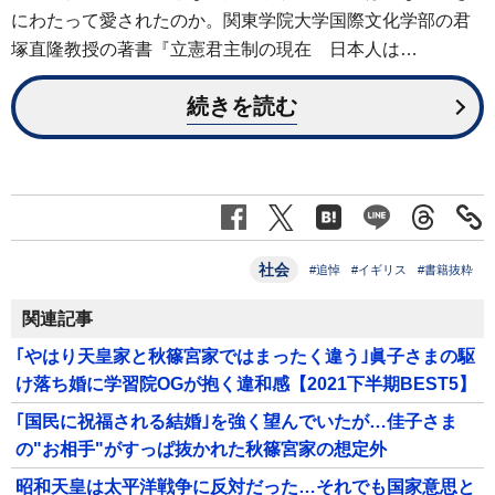
にわたって愛されたのか。関東学院大学国際文化学部の君
塚直隆教授の著書『立憲君主制の現在 日本人は…
続きを読む
社会
#追悼
#イギリス
#書籍抜粋
関連記事
｢やはり天皇家と秋篠宮家ではまったく違う｣眞子さまの駆
け落ち婚に学習院OGが抱く違和感【2021下半期BEST5】
｢国民に祝福される結婚｣を強く望んでいたが…佳子さま
の"お相手"がすっぱ抜かれた秋篠宮家の想定外
昭和天皇は太平洋戦争に反対だった…それでも国家意思と