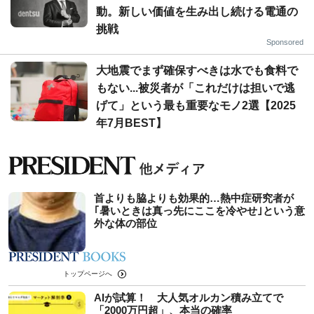
動。新しい価値を生み出し続ける電通の
挑戦
Sponsored
大地震でまず確保すべきは水でも食料で
もない...被災者が「これだけは担いで逃
げて」という最も重要なモノ2選【2025
年7月BEST】
首よりも脇よりも効果的…熱中症研究者が
｢暑いときは真っ先にここを冷やせ｣という意
外な体の部位
トップページへ
AIが試算！ 大人気オルカン積み立てで
「2000万円超」、本当の確率