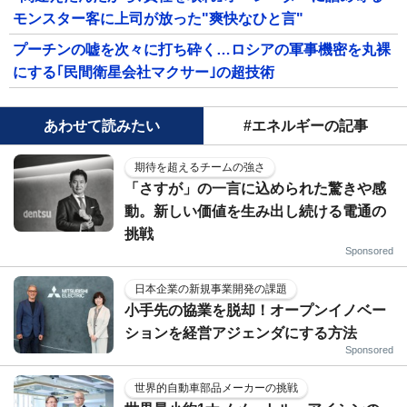
モンスター客に上司が放った"爽快なひと言"
プーチンの嘘を次々に打ち砕く…ロシアの軍事機密を丸裸
にする｢民間衛星会社マクサー｣の超技術
あわせて読みたい
#エネルギーの記事
期待を超えるチームの強さ
「さすが」の一言に込められた驚きや感
動。新しい価値を生み出し続ける電通の
挑戦
Sponsored
日本企業の新規事業開発の課題
小手先の協業を脱却！オープンイノベー
ションを経営アジェンダにする方法
Sponsored
世界的自動車部品メーカーの挑戦