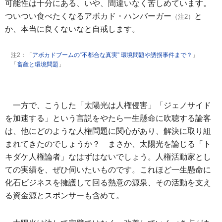
可能性は十分にある、いや、間違いなく苦しめています。
ついつい食べたくなるアボカド・ハンバーガー
と
（注2）
か、本当に良くないなと自戒します。
注2：「
アボカドブームの“不都合な真実” 環境問題や誘拐事件まで？
」
「
畜産と環境問題
」
一方で、こうした「太陽光は人権侵害」「ジェノサイド
を加速する」という言説をやたら一生懸命に吹聴する論客
は、他にどのような人権問題に関心があり、解決に取り組
まれてきたのでしょうか？ まさか、太陽光を論じる「ト
キダケ人権論者」なはずはないでしょう。人権活動家とし
ての実績を、ぜひ伺いたいものです。これほど一生懸命に
化石ビジネスを擁護して回る熱意の源泉、その活動を支え
る資金源とスポンサーも含めて。