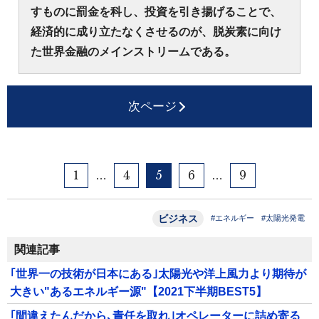
すものに罰金を科し、投資を引き揚げることで、
経済的に成り立たなくさせるのが、脱炭素に向け
た世界金融のメインストリームである。
次ページ
1
4
5
6
9
…
…
ビジネス
#エネルギー
#太陽光発電
関連記事
｢世界一の技術が日本にある｣太陽光や洋上風力より期待が
大きい"あるエネルギー源"【2021下半期BEST5】
｢間違えたんだから､責任を取れ｣オペレーターに詰め寄る