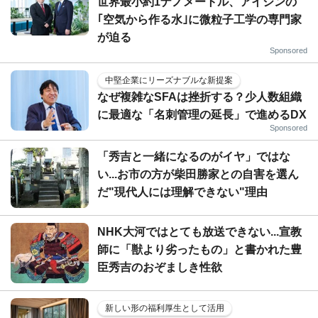
世界最小約1ナノメートル、アイシンの
｢空気から作る水｣に微粒子工学の専門家
が迫る
Sponsored
中堅企業にリーズナブルな新提案
なぜ複雑なSFAは挫折する？少人数組織
に最適な「名刺管理の延長」で進めるDX
Sponsored
「秀吉と一緒になるのがイヤ」ではな
い...お市の方が柴田勝家との自害を選ん
だ"現代人には理解できない"理由
NHK大河ではとても放送できない...宣教
師に「獣より劣ったもの」と書かれた豊
臣秀吉のおぞましき性欲
新しい形の福利厚生として活用