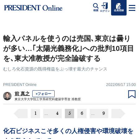
会員登録
検索
ログイン
輸入パネルを使うのは売国､東京は曇り
が多い…｢太陽光義務化｣への批判10項目
を､東大准教授が完全論破する
むしろ化石資源の既得権益をぶっ壊す最大のチャンス
PRESIDENT Online
2022/06/17 15:00
前 真之
+フォロー
東京大学大学院工学系研究科建築学専攻 准教授
1
4
5
6
9
…
…
化石ビジネスこそ多くの人権侵害や環境破壊を