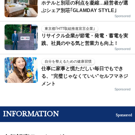
ホテルと別荘の利点を凝縮…経営者が選
ぶシェア別荘｢GLAMDAY STYLE｣
Sponsored
東京都｢HTT取組推進宣言企業｣
リサイクル企業が節電・発電・蓄電を実
践、社員のやる気と営業力も向上！
Sponsored
自分を整えるための健康習慣
仕事に家事と慌ただしい毎日でもでき
る、“完璧じゃなくていい”セルフマネジ
メント
Sponsored
INFORMATION
Sponsored