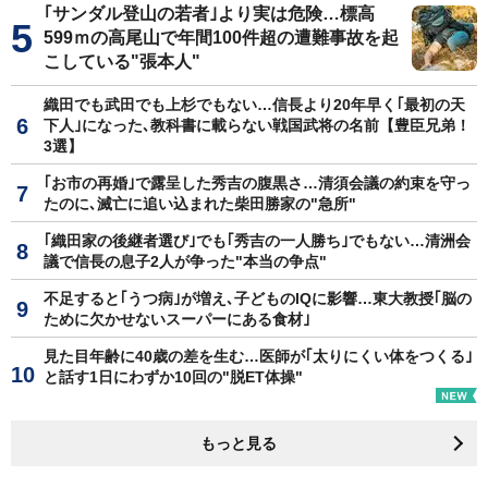
｢サンダル登山の若者｣より実は危険…標高
599ｍの高尾山で年間100件超の遭難事故を起
こしている"張本人"
織田でも武田でも上杉でもない…信長より20年早く｢最初の天
下人｣になった､教科書に載らない戦国武将の名前【豊臣兄弟！
3選】
｢お市の再婚｣で露呈した秀吉の腹黒さ…清須会議の約束を守っ
たのに､滅亡に追い込まれた柴田勝家の"急所"
｢織田家の後継者選び｣でも｢秀吉の一人勝ち｣でもない…清洲会
議で信長の息子2人が争った"本当の争点"
不足すると｢うつ病｣が増え､子どものIQに影響…東大教授｢脳の
ために欠かせないスーパーにある食材｣
見た目年齢に40歳の差を生む…医師が｢太りにくい体をつくる｣
と話す1日にわずか10回の"脱ET体操"
もっと見る