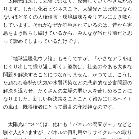
太陽光は決して完璧ではなく、改善していくべき点があ
ります。しかし化石ビジネスこそ、太陽光とは比較になら
ないほど多くの人権侵害・環境破壊を今リアルにまき散ら
しています。それがなぜか許容されているのは、昔から害
悪をまき散らし続けているから、みんなが当たり前だと思
って諦めてしまっているだけです。
「地球温暖化ウソ論」もそうですが、「小さなアラをほ
じくり出して繰り返し叩く」姿勢は、社会の今ある大きな
問題を解決することにつながりません。かつては、こうし
た頑なな姿勢が大気や水質汚染などの悲劇的な公害問題の
解決を遅らせ、たくさんの立場の弱い人を苦しめることに
なりました。新しい解決策をことごとく踏みにじるヘイト
の嵐は、既得権者にとって最高の守護神なのです。
太陽光については、他にも「パネルの廃棄が～」などと
騒ぐ人がいますが、パネルの再利用やリサイクルへの取り