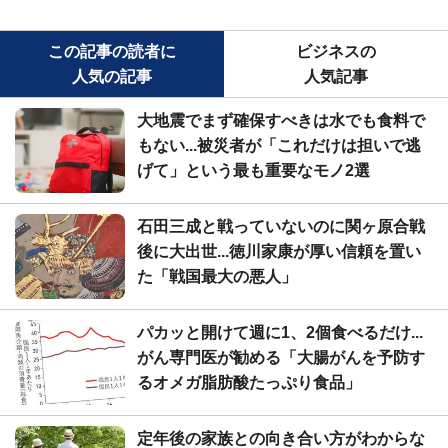
この記事の読者に
ビジネスの
人気の記事
人気記事
大地震でまず確保すべきは水でも食料で
もない...被災者が「これだけは担いで逃
げて」という最も重要なモノ2選
石田三成と戦っていないのに関ヶ原合戦
後に大出世...徳川家康が厚い信頼を置い
た「戦国最大の悪人」
パカッと開けて週に1、2個食べるだけ...
がん専門医が勧める「大腸がんを予防す
るオメガ脂肪酸たっぷり食品」
定年後の家族との向き合い方がわからな