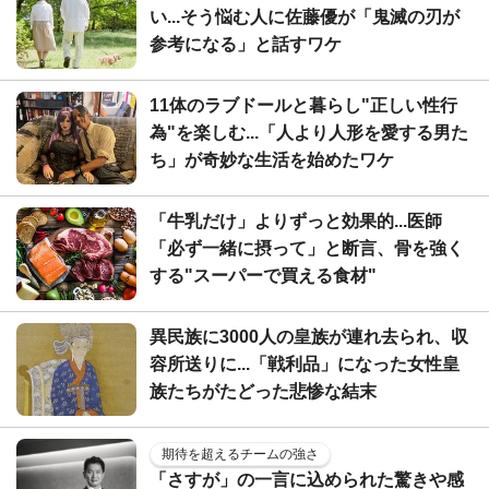
い...そう悩む人に佐藤優が「鬼滅の刃が
参考になる」と話すワケ
11体のラブドールと暮らし"正しい性行
為"を楽しむ...「人より人形を愛する男た
ち」が奇妙な生活を始めたワケ
「牛乳だけ」よりずっと効果的...医師
「必ず一緒に摂って」と断言、骨を強く
する"スーパーで買える食材"
異民族に3000人の皇族が連れ去られ、収
容所送りに...「戦利品」になった女性皇
族たちがたどった悲惨な結末
期待を超えるチームの強さ
「さすが」の一言に込められた驚きや感