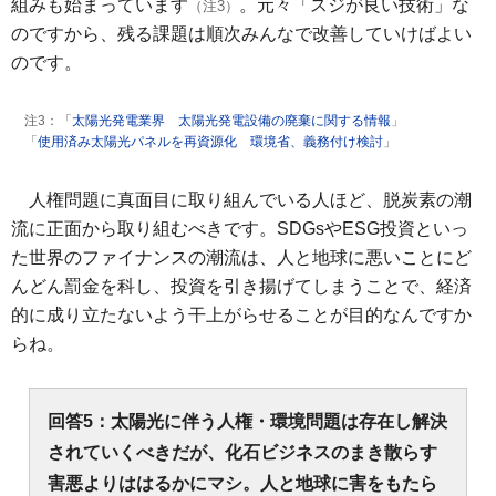
組みも始まっています
。元々「スジが良い技術」な
（注3）
のですから、残る課題は順次みんなで改善していけばよい
のです。
注3：「
太陽光発電業界 太陽光発電設備の廃棄に関する情報
」
「
使用済み太陽光パネルを再資源化 環境省、義務付け検討
」
人権問題に真面目に取り組んでいる人ほど、脱炭素の潮
流に正面から取り組むべきです。SDGsやESG投資といっ
た世界のファイナンスの潮流は、人と地球に悪いことにど
んどん罰金を科し、投資を引き揚げてしまうことで、経済
的に成り立たないよう干上がらせることが目的なんですか
らね。
回答5：太陽光に伴う人権・環境問題は存在し解決
されていくべきだが、化石ビジネスのまき散らす
害悪よりははるかにマシ。人と地球に害をもたら