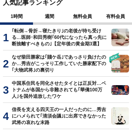
人気記事ランキング
1時間
週間
無料会員
有料会員
｢転倒→骨折→寝たきり｣の老後が待ち受け
る…医師･和田秀樹｢60代になったら真っ先に
断捨離すべきもの｣【定年後の黄金期3選】
なぜ柴田勝家は｢賤ケ岳｣であっさり負けたの
か…秀吉がこっそり工作していた勝家配下の
｢大物武将｣の裏切り
中国系住民を同化させたタイとは正反対…ベ
トナムが各国から非難されても｢華僑100万
人｣を国外追放したワケ
信長を支える四天王の一人だったのに…秀吉
にハメられて｢清須会議｣に出席できなかった
武将の哀れな末路