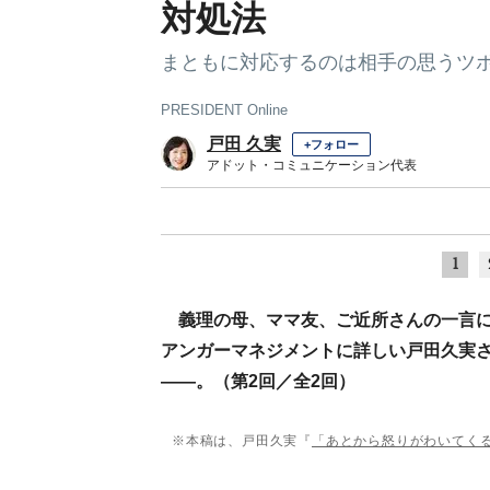
対処法
まともに対応するのは相手の思うツ
PRESIDENT Online
戸田 久実
+フォロー
アドット・コミュニケーション代表
1
義理の母、ママ友、ご近所さんの一言
アンガーマネジメントに詳しい戸田久実
――。（第2回／全2回）
※本稿は、戸田久実『
「あとから怒りがわいてく