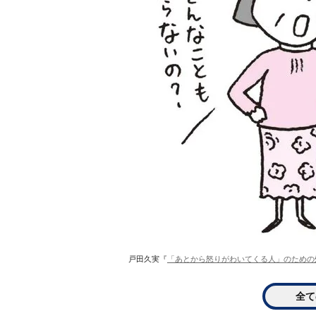
戸田久実『
「あとから怒りがわいてくる人」のための
全て