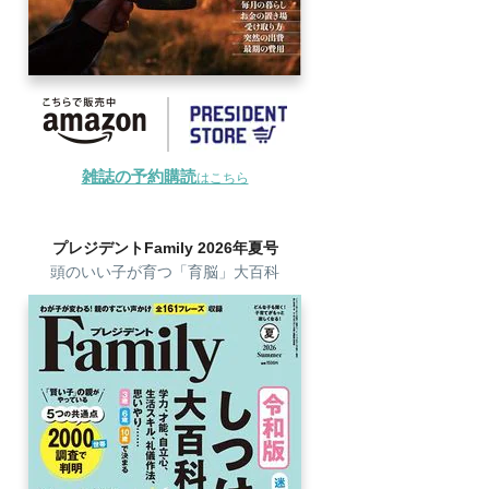
雑誌の予約購読
はこちら
プレジデントFamily 2026年夏号
頭のいい子が育つ「育脳」大百科