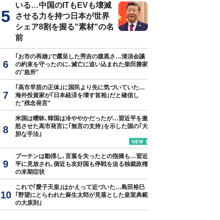
いる…中国のITもEVも壊滅
させる力を持つ日本が世界
シェア8割を握る"素材"の名
前
｢お市の再婚｣で露呈した秀吉の腹黒さ…清須会議
の約束を守ったのに､滅亡に追い込まれた柴田勝家
の"急所"
｢高市早苗の正体｣に国民より先に気づいていた…
海外投資家が｢日本経済を壊す首相｣だと確信し
た"残念発言"
米国は曖昧､韓国は冷ややかだったが…習近平を激
怒させた高市発言に｢無言の支持｣を示した国の｢大
胆な手法｣
プーチンは動揺し､言葉を失ったとの指摘も…習近
平に見放され､側近も友好国も停戦を迫る独裁政権
の末期症状
これで｢愛子天皇｣はかえって近づいた…島田裕巳
｢野望にとらわれた麻生太郎が見落とした皇室典範
の大原則｣