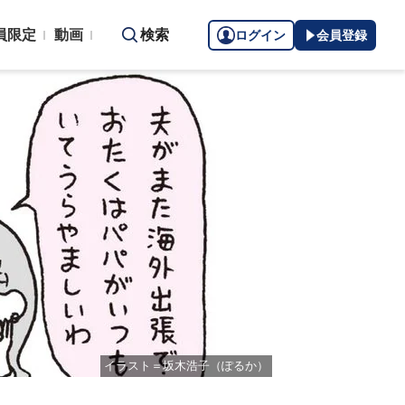
員限定
動画
検索
ログイン
会員登録
イラスト＝坂木浩子（ぽるか）