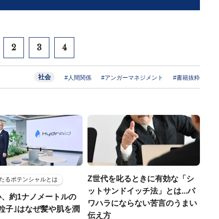
2
3
4
社会
#人間関係
#アンガーマネジメント
#書籍抜粋
Z世代を叱るときに有効な「シ
たるポテンシャルとは
ットサンドイッチ法」とは...パ
小、約1ナノメートルの
ワハラにならない苦言のうまい
粒子｣はなぜ髪や肌を潤
伝え方