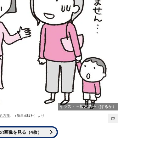
イラスト＝坂木浩子（ぽるか）
処方箋
』（新星出版社）より
の画像を見る（4枚）