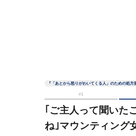
『「あとから怒りがわいてくる人」のための処方
#1
｢ご主人って聞いた
ね｣マウンティング