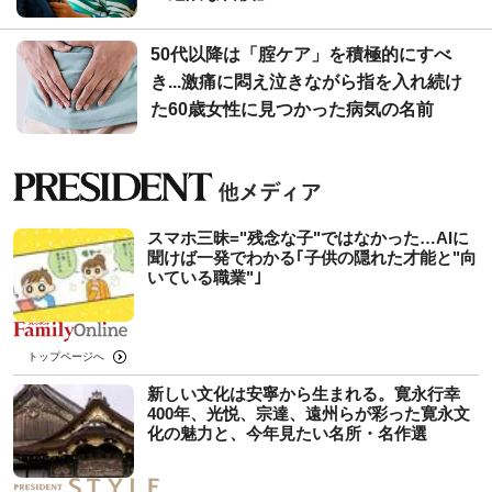
50代以降は「腟ケア」を積極的にすべ
き...激痛に悶え泣きながら指を入れ続け
た60歳女性に見つかった病気の名前
スマホ三昧="残念な子"ではなかった…AIに
聞けば一発でわかる｢子供の隠れた才能と"向
いている職業"｣
トップページへ
新しい文化は安寧から生まれる。寛永行幸
400年、光悦、宗達、遠州らが彩った寛永文
化の魅力と、今年見たい名所・名作選