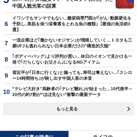
中国人観光客の誤算
イワシでもサンマでもない...糖尿病専門医が｢がん･動脈硬化を
予防し､美肌を保つ栄養素をとれる魚の種類｣【最強の魚活術3
選】
一流企業ほど｢働かないオジサン｣が増殖していく…トヨタも三
菱UFJも逃れられない日本企業だけの"構造的欠陥"
｢ボディーバッグ｣より評判が悪い…休日のイオンで見かける一
発で｢だらしないお父さん｣になるNGアイテム
習近平が｢日本に行くな｣と煽っても､寿司は奪えない…｢スシロ
ー14時間待ち｣が映し出す中国人客の本音
"テレビ大好き"高齢者の｢テレビ離れ｣が始まった…10代後半～
20代の約7割が"ほぼ見ない"衝撃の最新データ
もっと見る