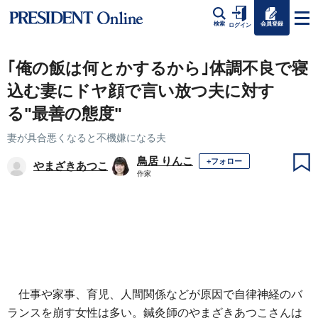
会員登録
検索
ログイン
｢俺の飯は何とかするから｣体調不良で寝
込む妻にドヤ顔で言い放つ夫に対す
る"最善の態度"
妻が具合悪くなると不機嫌になる夫
鳥居 りんこ
+フォロー
やまざきあつこ
作家
仕事や家事、育児、人間関係などが原因で自律神経のバ
ランスを崩す女性は多い。鍼灸師のやまざきあつこさんは