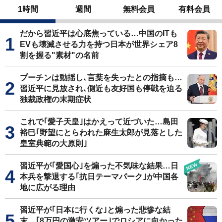
1時間
週間
無料会員
有料会員
だから習近平は心底焦っている…中国のITも
EVも壊滅させる力を持つ日本が世界シェア8
割を握る"素材"の名前
プーチンは動揺し､言葉を失ったとの指摘も…
習近平に見放され､側近も友好国も停戦を迫る
独裁政権の末期症状
これで｢愛子天皇｣はかえって近づいた…島田
裕巳｢野望にとらわれた麻生太郎が見落とした
皇室典範の大原則｣
習近平が｢愛国心｣を煽った不気味な結果…日
本兵を撃退する｢抗日テーマパーク｣が中国各
地に広がる理由
習近平が｢日本に行くな｣と煽った悲惨な結
末…｢8万円の激安ツアー｣でロシアに向かった