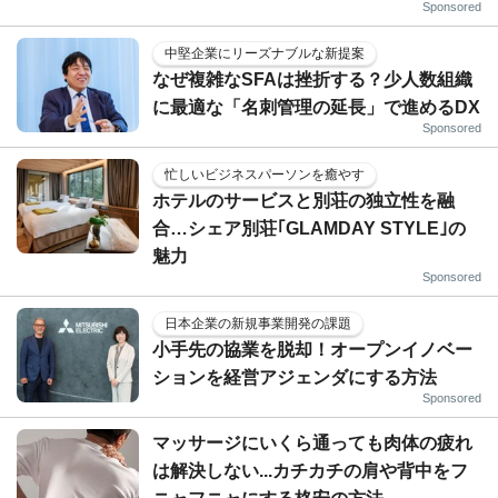
Sponsored
中堅企業にリーズナブルな新提案
なぜ複雑なSFAは挫折する？少人数組織
に最適な「名刺管理の延長」で進めるDX
Sponsored
忙しいビジネスパーソンを癒やす
ホテルのサービスと別荘の独立性を融
合…シェア別荘｢GLAMDAY STYLE｣の
魅力
Sponsored
日本企業の新規事業開発の課題
小手先の協業を脱却！オープンイノベー
ションを経営アジェンダにする方法
Sponsored
マッサージにいくら通っても肉体の疲れ
は解決しない...カチカチの肩や背中をフ