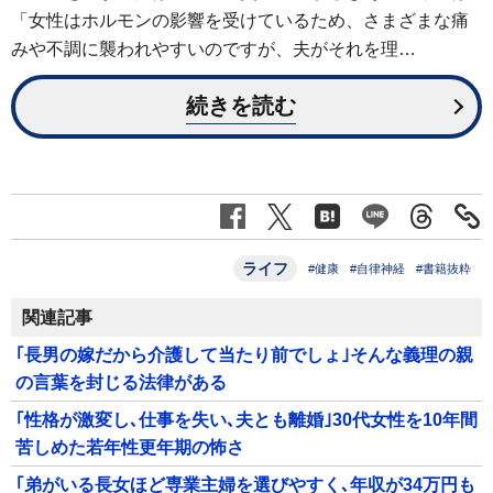
「女性はホルモンの影響を受けているため、さまざまな痛
みや不調に襲われやすいのですが、夫がそれを理…
続きを読む
ライフ
#健康
#自律神経
#書籍抜粋
関連記事
｢長男の嫁だから介護して当たり前でしょ｣そんな義理の親
の言葉を封じる法律がある
｢性格が激変し､仕事を失い､夫とも離婚｣30代女性を10年間
苦しめた若年性更年期の怖さ
｢弟がいる長女ほど専業主婦を選びやすく､年収が34万円も