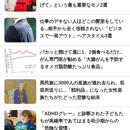
げて」という最も重要なモノ2選
仕事のデキない人ほどこの髪形をしてい
る...相手から全く信頼されない「ビジネ
スで一発アウト」ヘアスタイル3選
パカッと開けて週に1、2個食べるだけ...
がん専門医が勧める「大腸がんを予防す
るオメガ脂肪酸たっぷり食品」
異民族に3000人の皇族が連れ去られ、収
容所送りに...「戦利品」になった女性皇
族たちがたどった悲惨な結末
「ADHDグレー」と診断された子どもた
ちが高確率であてはまる幼少期からの
「危険な習慣」