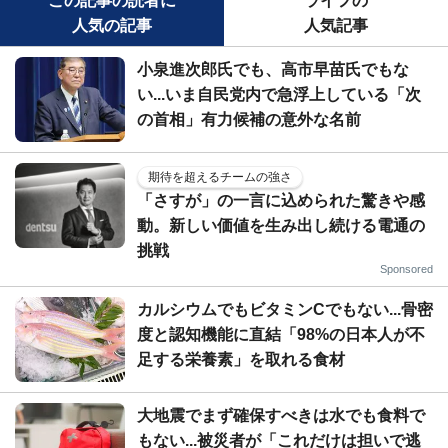
この記事の読者に
ライフの
人気の記事
人気記事
小泉進次郎氏でも、高市早苗氏でもな
い...いま自民党内で急浮上している「次
の首相」有力候補の意外な名前
期待を超えるチームの強さ
「さすが」の一言に込められた驚きや感
動。新しい価値を生み出し続ける電通の
挑戦
Sponsored
カルシウムでもビタミンCでもない...骨密
度と認知機能に直結「98%の日本人が不
足する栄養素」を取れる食材
大地震でまず確保すべきは水でも食料で
もない...被災者が「これだけは担いで逃