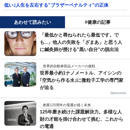
低い｣人生を左右する"ブラザーペナルティ"の正体
あわせて読みたい
#健康の記事
「最低かと尋ねられたら最低です。で
も...」他人の失敗を「ざまあ」と思う人
に鍼灸師が授ける"黒い自分"の脱出法
世界的自動車部品メーカーの挑戦
世界最小約1ナノメートル、アイシンの
｢空気から作る水｣に微粒子工学の専門家
が迫る
Sponsored
創業125周年の電通が描く未来
125年磨き続けた課題解決力。多様な人
財の才能を掛け合わせて挑む、これから
の電通