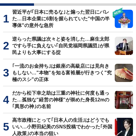
習近平が｢日本に売るな｣と煽った翌日にバレ
た…日本企業に6割を握られていた"中国の半
導体"の意外な急所
逆らった県議は次々と姿を消した…麻生太郎
ですら手に負えない｢自民党福岡県議団｣が県
民よりも大事にする掟
｢一流のお金持ち｣は銀座の高級店には見向き
もしない…"本物"を知る富裕層が行きつく"究
極のスシ"の正体
だから松下幸之助は三重の神社に何度も通っ
た…孤独な"経営の神様"が崇めた身長12mの
｢異形の神｣の名前
高市政権にとって｢日本人の生活｣はどうでも
いい…小野田紀美のSNS投稿でわかった｢外国
人政策｣の本当の狙い