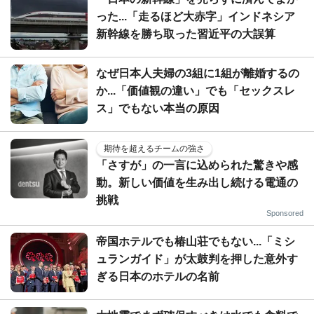
った...「走るほど大赤字」インドネシア
新幹線を勝ち取った習近平の大誤算
なぜ日本人夫婦の3組に1組が離婚するの
か...「価値観の違い」でも「セックスレ
ス」でもない本当の原因
期待を超えるチームの強さ
「さすが」の一言に込められた驚きや感
動。新しい価値を生み出し続ける電通の
挑戦
Sponsored
帝国ホテルでも椿山荘でもない...「ミシ
ュランガイド」が太鼓判を押した意外す
ぎる日本のホテルの名前