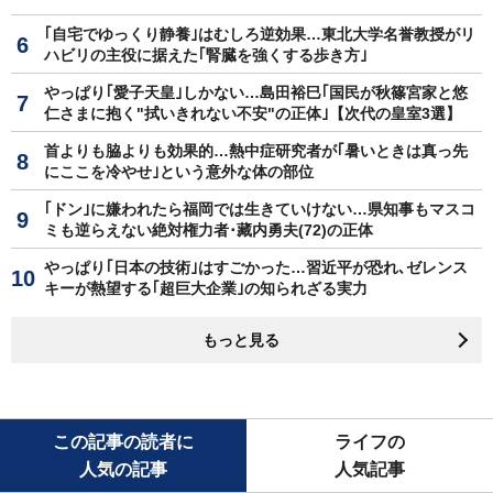
｢自宅でゆっくり静養｣はむしろ逆効果…東北大学名誉教授がリ
ハビリの主役に据えた｢腎臓を強くする歩き方｣
やっぱり｢愛子天皇｣しかない…島田裕巳｢国民が秋篠宮家と悠
仁さまに抱く"拭いきれない不安"の正体｣【次代の皇室3選】
首よりも脇よりも効果的…熱中症研究者が｢暑いときは真っ先
にここを冷やせ｣という意外な体の部位
｢ドン｣に嫌われたら福岡では生きていけない…県知事もマスコ
ミも逆らえない絶対権力者･藏内勇夫(72)の正体
やっぱり｢日本の技術｣はすごかった…習近平が恐れ､ゼレンス
キーが熱望する｢超巨大企業｣の知られざる実力
もっと見る
この記事の読者に
ライフの
人気の記事
人気記事