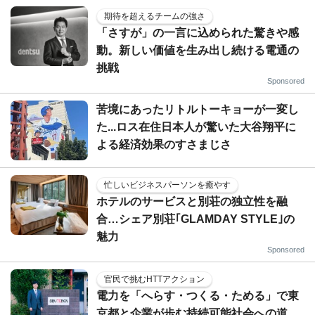
期待を超えるチームの強さ
「さすが」の一言に込められた驚きや感
動。新しい価値を生み出し続ける電通の
挑戦
Sponsored
苦境にあったリトルトーキョーが一変し
た...ロス在住日本人が驚いた大谷翔平に
よる経済効果のすさまじさ
忙しいビジネスパーソンを癒やす
ホテルのサービスと別荘の独立性を融
合…シェア別荘｢GLAMDAY STYLE｣の
魅力
Sponsored
官民で挑むHTTアクション
電力を「へらす・つくる・ためる」で東
京都と企業が歩む持続可能社会への道