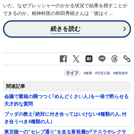
いた。なぜプレッシャーのかかる状況で結果を残すことが
できるのか。精神科医の和田秀樹さんは「彼はイ…
続きを読む
ライフ
#健康
#完璧主義
#書籍抜粋
関連記事
会議で重箱の隅つつく｢めんどくさい人｣を一発で黙らせる
天才的な質問
ブッダの教え｢絶対に付き合ってはいけない4種類の人､付
き合うべき4種類の人｣
東京随一の"セレブ通り"を走る富裕層が｢テスラやレクサ