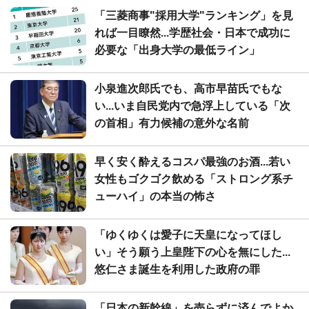
「三菱商事"採用大学"ランキング」を見
れば一目瞭然...学歴社会・日本で成功に
必要な「出身大学の最低ライン」
小泉進次郎氏でも、高市早苗氏でもな
い...いま自民党内で急浮上している「次
の首相」有力候補の意外な名前
早く安く酔えるコスパ最強のお酒...若い
女性もゴクゴク飲める「ストロング系チ
ューハイ」の本当の怖さ
「ゆくゆくは愛子に天皇になってほし
い」そう願う上皇陛下の心を無にした...
悠仁さま誕生を利用した政府の罪
「日本の新幹線」を売らずに済んでよか