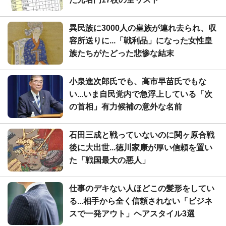
異民族に3000人の皇族が連れ去られ、収
容所送りに...「戦利品」になった女性皇
族たちがたどった悲惨な結末
小泉進次郎氏でも、高市早苗氏でもな
い...いま自民党内で急浮上している「次
の首相」有力候補の意外な名前
石田三成と戦っていないのに関ヶ原合戦
後に大出世...徳川家康が厚い信頼を置い
た「戦国最大の悪人」
仕事のデキない人ほどこの髪形をしてい
る...相手から全く信頼されない「ビジネ
スで一発アウト」ヘアスタイル3選