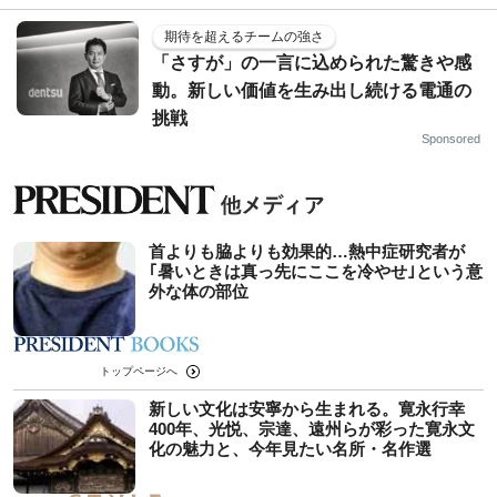
期待を超えるチームの強さ
「さすが」の一言に込められた驚きや感
動。新しい価値を生み出し続ける電通の
挑戦
Sponsored
首よりも脇よりも効果的…熱中症研究者が
｢暑いときは真っ先にここを冷やせ｣という意
外な体の部位
トップページへ
新しい文化は安寧から生まれる。寛永行幸
400年、光悦、宗達、遠州らが彩った寛永文
化の魅力と、今年見たい名所・名作選