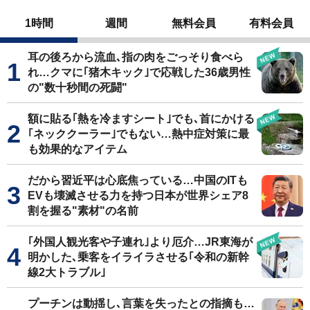
1時間
週間
無料会員
有料会員
耳の後ろから流血､指の肉をごっそり食べら
れ…クマに｢猪木キック｣で応戦した36歳男性
の"数十秒間の死闘"
額に貼る｢熱を冷ますシート｣でも､首にかける
｢ネッククーラー｣でもない…熱中症対策に最
も効果的なアイテム
だから習近平は心底焦っている…中国のITも
EVも壊滅させる力を持つ日本が世界シェア8
割を握る"素材"の名前
｢外国人観光客や子連れ｣より厄介…JR東海が
明かした､乗客をイライラさせる｢令和の新幹
線2大トラブル｣
プーチンは動揺し､言葉を失ったとの指摘も…