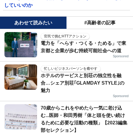
していいのか
あわせて読みたい
#高齢者の記事
官民で挑むHTTアクション
電力を「へらす・つくる・ためる」で東
京都と企業が歩む持続可能社会への道
Sponsored
忙しいビジネスパーソンを癒やす
ホテルのサービスと別荘の独立性を融
合…シェア別荘｢GLAMDAY STYLE｣の
魅力
Sponsored
70歳からこれをやめたら一気に老け込
む...医師・和田秀樹「体と頭を使い続け
るために必要な活動の種類」【2023編集
部セレクション】