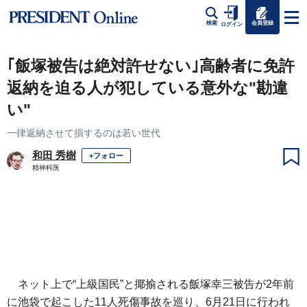
会員登録
検索
ログイン
｢飯塚被告は絶対許せない｣高齢者に免許
返納を迫る人が犯している意外な"勘違
い"
一律返納させて損するのは若い世代
和田 秀樹
+フォロー
精神科医
ネット上で“上級国民”と揶揄される飯塚幸三被告が2年前
に池袋で起こした11人死傷事故を巡り、6月21日に行われ