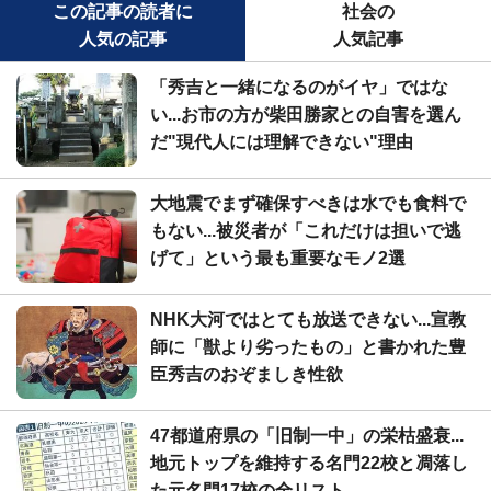
この記事の読者に
社会の
人気の記事
人気記事
「秀吉と一緒になるのがイヤ」ではな
い...お市の方が柴田勝家との自害を選ん
だ"現代人には理解できない"理由
大地震でまず確保すべきは水でも食料で
もない...被災者が「これだけは担いで逃
げて」という最も重要なモノ2選
NHK大河ではとても放送できない...宣教
師に「獣より劣ったもの」と書かれた豊
臣秀吉のおぞましき性欲
47都道府県の「旧制一中」の栄枯盛衰...
地元トップを維持する名門22校と凋落し
た元名門17校の全リスト