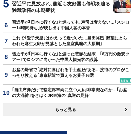
習近平に見放され､側近も友好国も停戦を迫る
独裁政権の末期症状
習近平が｢日本に行くな｣と煽っても､寿司は奪えない…｢スシロ
ー14時間待ち｣が映し出す中国人客の本音
これで｢愛子天皇｣はかえって近づいた…島田裕巳｢野望にとら
われた麻生太郎が見落とした皇室典範の大原則｣
習近平が｢日本に行くな｣と煽った悲惨な結末…｢8万円の激安ツ
アー｣でロシアに向かった中国人観光客の誤算
お盆の帰省で｢絶対に喜ばれる手土産｣がある…接待のプロがこ
っそり教える｢東京駅近で買えるお菓子｣6選
｢自由席券だけで指定席車両に立つ人｣は非常識なのか…｢お盆
の大混雑｣をさばくJR東海の"真逆の見解"
もっと見る