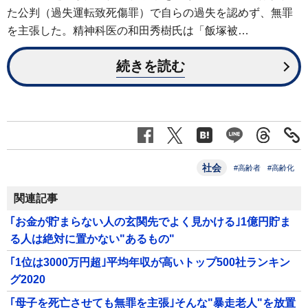
た公判（過失運転致死傷罪）で自らの過失を認めず、無罪
を主張した。精神科医の和田秀樹氏は「飯塚被…
続きを読む
社会
#高齢者
#高齢化
関連記事
｢お金が貯まらない人の玄関先でよく見かける｣1億円貯ま
る人は絶対に置かない"あるもの"
｢1位は3000万円超｣平均年収が高いトップ500社ランキン
グ2020
｢母子を死亡させても無罪を主張｣そんな"暴走老人"を放置