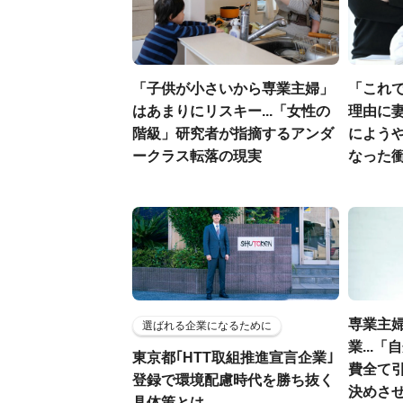
「子供が小さいから専業主婦」
「これ
はあまりにリスキー...「女性の
理由に
階級」研究者が指摘するアンダ
によう
ークラス転落の現実
なった
専業主婦
選ばれる企業になるために
業...
東京都｢HTT取組推進宣言企業｣
費全て
登録で環境配慮時代を勝ち抜く
決めさ
具体策とは