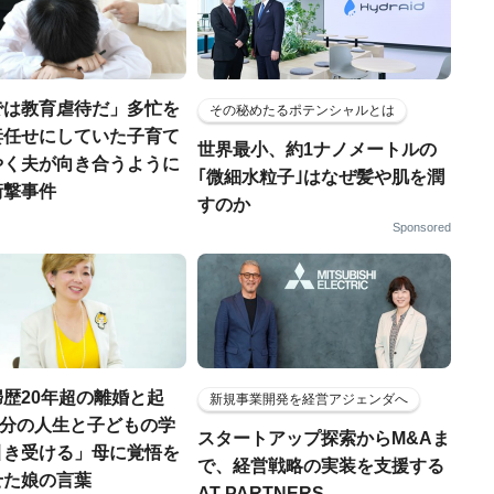
では教育虐待だ」多忙を
その秘めたるポテンシャルとは
妻任せにしていた子育て
世界最小、約1ナノメートルの
やく夫が向き合うように
｢微細水粒子｣はなぜ髪や肌を潤
衝撃事件
すのか
Sponsored
歴20年超の離婚と起
新規事業開発を経営アジェンダへ
「自分の人生と子どもの学
スタートアップ探索からM&Aま
引き受ける」母に覚悟を
で、経営戦略の実装を支援する
せた娘の言葉
AT PARTNERS