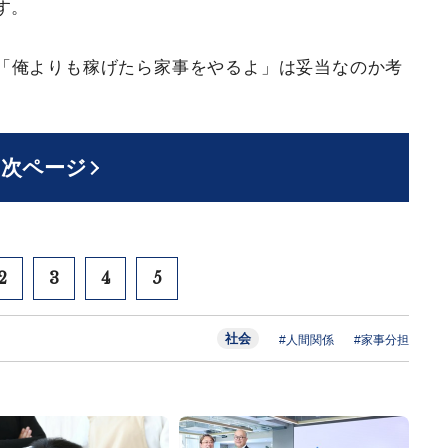
す。
「俺よりも稼げたら家事をやるよ」は妥当なのか考
次ページ
2
3
4
5
社会
#人間関係
#家事分担