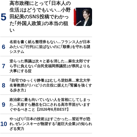
高市政権にとって｢日本人の
生活｣はどうでもいい…小野
田紀美のSNS投稿でわかっ
た｢外国人政策｣の本当の狙
い
名前を書く紙も整理券もない…フランス人が日本
みたいに｢行列｣に並ばないのに｢順番｣を守れる謎
システム
逆らった県議は次々と姿を消した…麻生太郎です
ら手に負えない｢自民党福岡県議団｣が県民よりも
大事にする掟
｢自宅でゆっくり静養｣はむしろ逆効果…東北大学
名誉教授がリハビリの主役に据えた｢腎臓を強くす
る歩き方｣
政治家に最も向いていない人を首相にしてしまっ
た…天皇すら懸念を口にされる高市早苗がいます
ぐやるべきこと【2026年6月BEST】
やっぱり｢日本の技術｣はすごかった…習近平が恐
れ､ゼレンスキーが熱望する｢超巨大企業｣の知られ
ざる実力