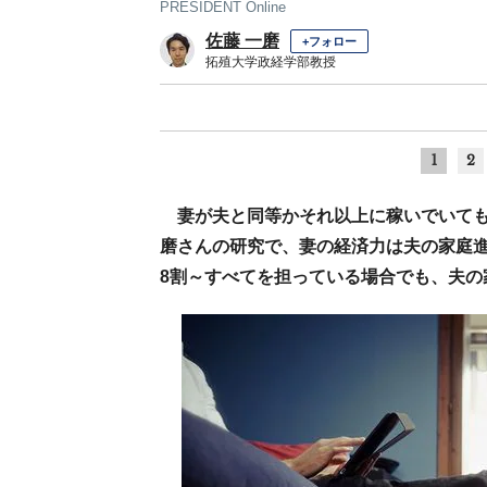
PRESIDENT Online
佐藤 一磨
+フォロー
拓殖大学政経学部教授
1
2
妻が夫と同等かそれ以上に稼いでいて
磨さんの研究で、妻の経済力は夫の家庭
8割～すべてを担っている場合でも、夫の