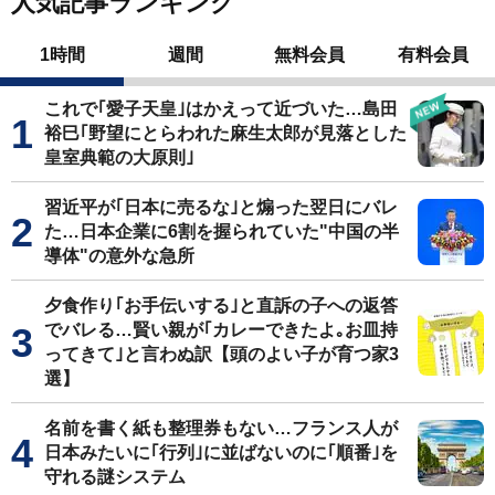
人気記事ランキング
1時間
週間
無料会員
有料会員
これで｢愛子天皇｣はかえって近づいた…島田
裕巳｢野望にとらわれた麻生太郎が見落とした
皇室典範の大原則｣
習近平が｢日本に売るな｣と煽った翌日にバレ
た…日本企業に6割を握られていた"中国の半
導体"の意外な急所
夕食作り｢お手伝いする｣と直訴の子への返答
でバレる…賢い親が｢カレーできたよ｡お皿持
ってきて｣と言わぬ訳【頭のよい子が育つ家3
選】
名前を書く紙も整理券もない…フランス人が
日本みたいに｢行列｣に並ばないのに｢順番｣を
守れる謎システム