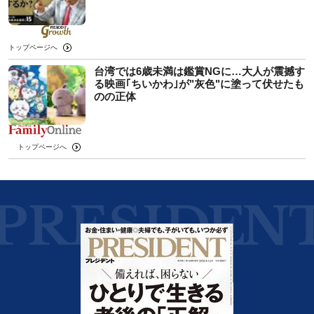
トップページへ
台湾では6歳未満は鑑賞NGに…大人が震撼す
る映画｢ちいかわ｣が"灰色"に塗って伏せたも
のの正体
トップページへ