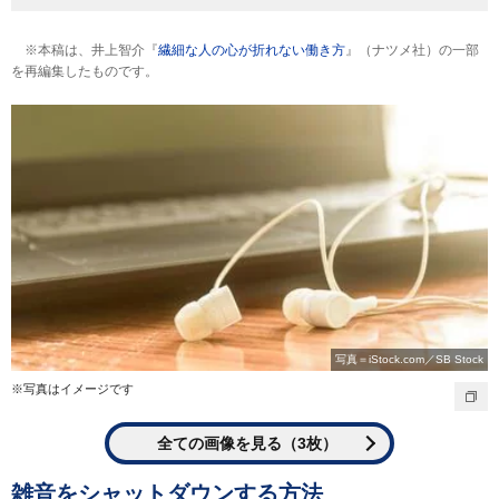
※本稿は、井上智介『
繊細な人の心が折れない働き方
』（ナツメ社）の一部
を再編集したものです。
写真＝iStock.com／SB Stock
※写真はイメージです
全ての画像を見る（3枚）
雑音をシャットダウンする方法