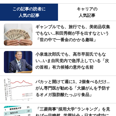
この記事の読者に
キャリアの
人気の記事
人気記事
ギャンブルでも、旅行でも、美術品収集
でもない...和田秀樹が手を出すなという
「世の中で一番金のかかる趣味」
小泉進次郎氏でも、高市早苗氏でもな
い...いま自民党内で急浮上している「次
の首相」有力候補の意外な名前
パカッと開けて週に1、2個食べるだけ...
がん専門医が勧める「大腸がんを予防す
るオメガ脂肪酸たっぷり食品」
「三菱商事"採用大学"ランキング」を見
れば一目瞭然...学歴社会・日本で成功に