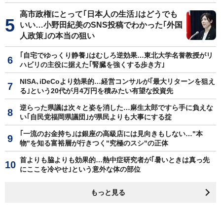
高市政権にとって｢日本人の生活｣はどうでも
いい…小野田紀美のSNS投稿でわかった｢外国
人政策｣の本当の狙い
｢自宅でゆっくり静養｣はむしろ逆効果…東北大学名誉教授がリ
ハビリの主役に据えた｢腎臓を強くする歩き方｣
NISA､iDeCoより効果的…経営コンサルが｢最大リターンを狙え
る｣という20代が月4万円を積みたい有望な投資先
逆らった県議は次々と姿を消した…麻生太郎ですら手に負えな
い｢自民党福岡県議団｣が県民よりも大事にする掟
｢一流のお金持ち｣は銀座の高級店には見向きもしない…"本
物"を知る富裕層が行きつく"究極のスシ"の正体
首よりも脇よりも効果的…熱中症研究者が｢暑いときは真っ先
にここを冷やせ｣という意外な体の部位
もっと見る