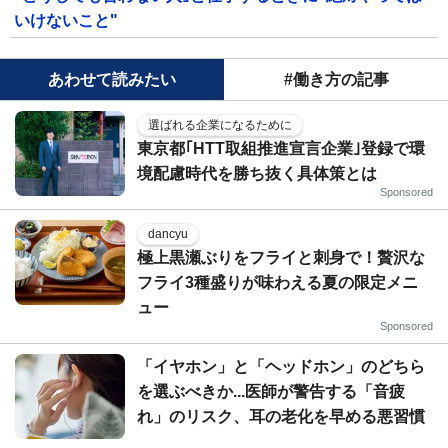
いけないこと"
あわせて読みたい
#働き方の記事
選ばれる企業になるために
東京都｢HTT取組推進宣言企業｣登録で環
境配慮時代を勝ち抜く具体策とは
Sponsored
dancyu
極上黒瀬ぶりをフライと刺身で！贅沢な
フライ3種盛りが味わえる夏の限定メニ
ュー
Sponsored
「イヤホン」と「ヘッドホン」のどちら
を選ぶべきか...医師が警告する「音疲
れ」のリスク、耳の老化を早める悪習慣