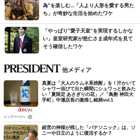
為"を楽しむ...「人より人形を愛する男た
ち」が奇妙な生活を始めたワケ
「やっぱり"愛子天皇"を実現するしかな
い」皇室研究家が悠仁さま成年式を見て
そう確信したワケ
真夏は「大人のラムネ系焼酎」を！汗かいて
シャワー浴びて出た瞬間にシュワっと飲みた
い「夏限定 あさぎりの花」／「鳥酎 神田大
手町」中瀬店長の激推し銘柄vol.1
トップページへ
経営の神様が残した「パナソニック」は、ソ
ニーや日立のように復活するか？