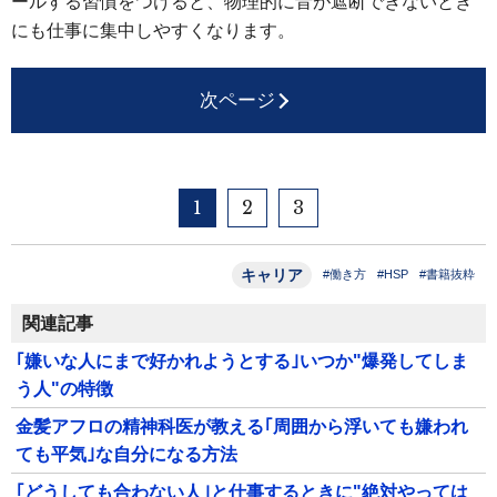
ールする習慣をつけると、物理的に音が遮断できないとき
にも仕事に集中しやすくなります。
次ページ
1
2
3
キャリア
#働き方
#HSP
#書籍抜粋
関連記事
｢嫌いな人にまで好かれようとする｣いつか"爆発してしま
う人"の特徴
金髪アフロの精神科医が教える｢周囲から浮いても嫌われ
ても平気｣な自分になる方法
｢どうしても合わない人｣と仕事するときに"絶対やっては