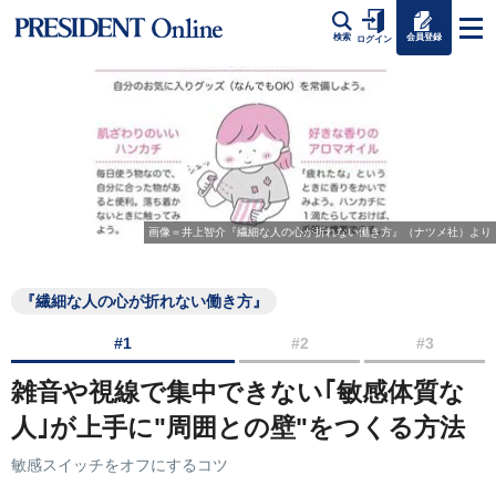
会員登録
検索
ログイン
画像＝井上智介『繊細な人の心が折れない働き方』（ナツメ社）より
『繊細な人の心が折れない働き方』
#1
#2
#3
雑音や視線で集中できない｢敏感体質な
人｣が上手に"周囲との壁"をつくる方法
敏感スイッチをオフにするコツ