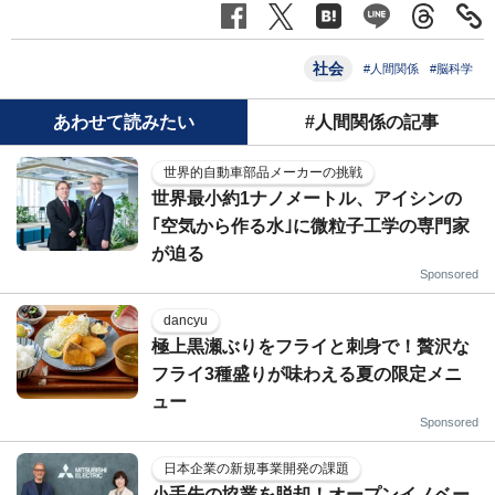
社会
#人間関係
#脳科学
あわせて読みたい
#人間関係の記事
世界的自動車部品メーカーの挑戦
世界最小約1ナノメートル、アイシンの
｢空気から作る水｣に微粒子工学の専門家
が迫る
Sponsored
dancyu
極上黒瀬ぶりをフライと刺身で！贅沢な
フライ3種盛りが味わえる夏の限定メニ
ュー
Sponsored
日本企業の新規事業開発の課題
小手先の協業を脱却！オープンイノベー