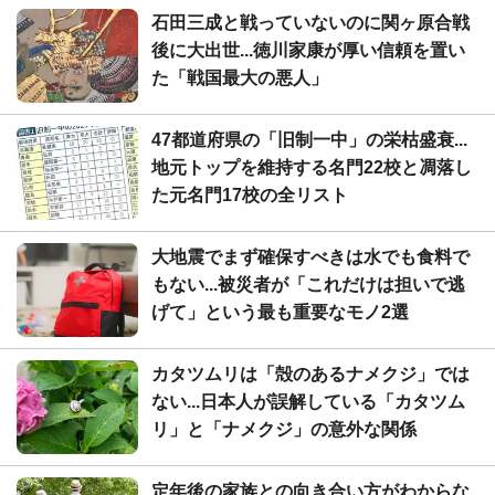
石田三成と戦っていないのに関ヶ原合戦
後に大出世...徳川家康が厚い信頼を置い
た「戦国最大の悪人」
47都道府県の「旧制一中」の栄枯盛衰...
地元トップを維持する名門22校と凋落し
た元名門17校の全リスト
大地震でまず確保すべきは水でも食料で
もない...被災者が「これだけは担いで逃
げて」という最も重要なモノ2選
カタツムリは「殻のあるナメクジ」では
ない...日本人が誤解している「カタツム
リ」と「ナメクジ」の意外な関係
定年後の家族との向き合い方がわからな