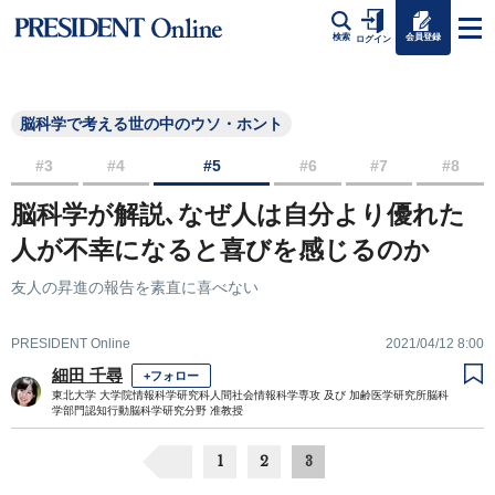
会員登録
検索
ログイン
脳科学で考える世の中のウソ・ホント
#3
#4
#5
#6
#7
#8
脳科学が解説､なぜ人は自分より優れた
人が不幸になると喜びを感じるのか
友人の昇進の報告を素直に喜べない
PRESIDENT Online
2021/04/12 8:00
細田 千尋
+フォロー
東北大学 大学院情報科学研究科人間社会情報科学専攻 及び 加齢医学研究所脳科
学部門認知行動脳科学研究分野 准教授
1
2
3