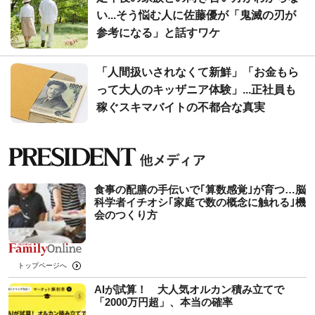
い...そう悩む人に佐藤優が「鬼滅の刃が
参考になる」と話すワケ
「人間扱いされなくて新鮮」「お金もら
って大人のキッザニア体験」...正社員も
稼ぐスキマバイトの不都合な真実
食事の配膳の手伝いで｢算数感覚｣が育つ…脳
科学者イチオシ｢家庭で数の概念に触れる｣機
会のつくり方
トップページへ
AIが試算！ 大人気オルカン積み立てで
「2000万円超」、本当の確率