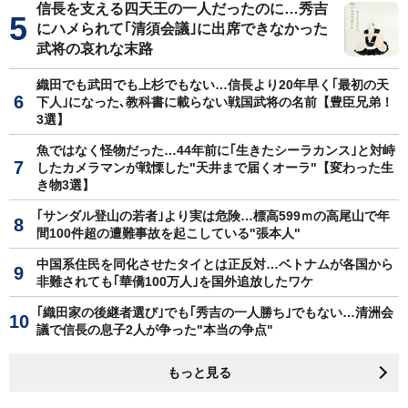
信長を支える四天王の一人だったのに…秀吉
にハメられて｢清須会議｣に出席できなかった
武将の哀れな末路
織田でも武田でも上杉でもない…信長より20年早く｢最初の天
下人｣になった､教科書に載らない戦国武将の名前【豊臣兄弟！
3選】
魚ではなく怪物だった…44年前に｢生きたシーラカンス｣と対峙
したカメラマンが戦慄した"天井まで届くオーラ"【変わった生
き物3選】
｢サンダル登山の若者｣より実は危険…標高599ｍの高尾山で年
間100件超の遭難事故を起こしている"張本人"
中国系住民を同化させたタイとは正反対…ベトナムが各国から
非難されても｢華僑100万人｣を国外追放したワケ
｢織田家の後継者選び｣でも｢秀吉の一人勝ち｣でもない…清洲会
議で信長の息子2人が争った"本当の争点"
もっと見る