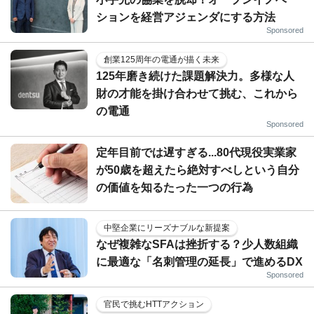
ションを経営アジェンダにする方法
Sponsored
創業125周年の電通が描く未来
125年磨き続けた課題解決力。多様な人
財の才能を掛け合わせて挑む、これから
の電通
Sponsored
定年目前では遅すぎる...80代現役実業家
が50歳を超えたら絶対すべしという自分
の価値を知るたった一つの行為
中堅企業にリーズナブルな新提案
なぜ複雑なSFAは挫折する？少人数組織
に最適な「名刺管理の延長」で進めるDX
Sponsored
官民で挑むHTTアクション