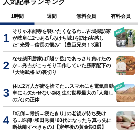
人気記事ランキング
1時間
週間
無料会員
有料会員
そりゃ本能寺を襲いたくなるわ…古城探訪家
が岐阜に2つある｢あけち城｣を訪ね実感し
た"光秀→信長の恨み"【豊臣兄弟！3選】
なぜ柴田勝家は｢賤ケ岳｣であっさり負けたの
か…秀吉がこっそり工作していた勝家配下の
｢大物武将｣の裏切り
住民2万人が街を捨てた…スマホにも電気自動
車にも欠かせない銅を生む世界最大の｢人殺し
の穴｣の正体
｢転倒→骨折→寝たきり｣の老後が待ち受け
る…医師･和田秀樹｢60代になったら真っ先に
断捨離すべきもの｣【定年後の黄金期3選】