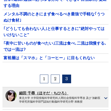
する理由
メンタル不調のときにまず食べるべき最強で手軽な｢うつ
ぬけ食材｣
｢どうしても合わない人｣と仕事するときに"絶対やっては
いけないこと"
｢夜中に甘いものが食べたい｣三流は食べ､二流は我慢する､
では一流は?
富裕層は「スマホ」と「コーヒー」に目もくれない
1
2
3
細田 千尋（ほそだ・ちひろ）
東北大学 大学院情報科学研究科人間社会情報科学専攻 及び 加齢医
学研究所脳科学部門認知行動脳科学研究分野 准教授