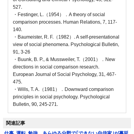
527.
・Festinger, L.（1954）．A theory of social
comparison processes. Human Relations, 7, 117-
140.
・Baumeister, R. F.（1982）. A self-presentational
view of social phenomena. Psychological Bulletin,
91, 3-26
・Buunk, B. P., & Mussweiler, T.（2001）．New
directions in social comparison research.
European Journal of Social Psychology, 31, 467-
475.
・Wills, T. A.（1981）．Downward comparison
principles in social psychology. Psychological
Bulletin, 90, 245-271.
関連記事
仕事､運転､勉強…あらゆる分野で｢できない自信家｣が蔓延