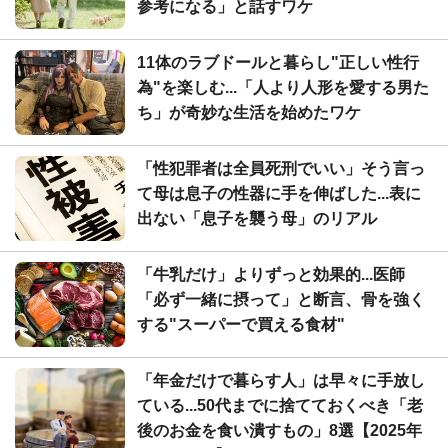
参考になる」と話すワケ
11体のラブドールと暮らし"正しい性行
為"を楽しむ...「人より人形を愛する男た
ち」が奇妙な生活を始めたワケ
「性犯罪者は全員死刑でいい」そう言っ
て母は息子の性器に手を伸ばした...表に
出ない「息子を襲う母」のリアル
「牛乳だけ」よりずっと効果的...医師
「必ず一緒に摂って」と断言、骨を強く
する"スーパーで買える食材"
「年金だけで暮らす人」は早々に手放し
ている...50代までに捨てておくべき「老
後のお金を食い潰すもの」8選【2025年