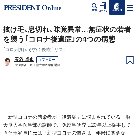
会員登録
検索
ログイン
抜け毛､息切れ､味覚異常…無症状の若者
を襲う｢コロナ後遺症｣の4つの病態
｢コロナ慣れ｣が招く後遺症リスク
玉谷 卓也
+フォロー
免疫学者・順天堂大学医学部講師
新型コロナの感染者が「後遺症」に悩まされている。順
天堂大学医学部の講師で、免疫学研究に20年以上従事して
きた玉谷卓也氏は「新型コロナの怖さは、年齢に関係な