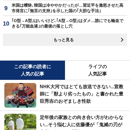
米国は曖昧､韓国は冷ややかだったが…習近平を激怒させた高
市発言に｢無言の支持｣を示した国の｢大胆な手法｣
｢O型→A型｣はいいけど､｢A型→O型｣はダメ…誰にでも輸血で
きる｢万能血液｣の最後の落とし穴
もっと見る
この記事の読者に
ライフの
人気の記事
人気記事
NHK大河ではとても放送できない...宣教
師に「獣より劣ったもの」と書かれた豊
臣秀吉のおぞましき性欲
定年後の家族との向き合い方がわからな
い...そう悩む人に佐藤優が「鬼滅の刃が