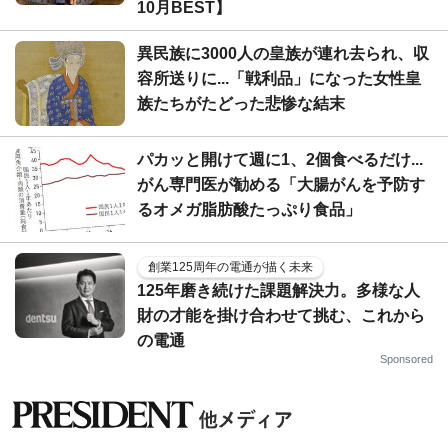
10月BEST】
異民族に3000人の皇族が連れ去られ、収
容所送りに...「戦利品」になった女性皇
族たちがたどった悲惨な結末
パカッと開けて週に1、2個食べるだけ...
がん専門医が勧める「大腸がんを予防す
るオメガ脂肪酸たっぷり食品」
創業125周年の電通が描く未来
125年磨き続けた課題解決力。多様な人
財の才能を掛け合わせて挑む、これから
の電通
Sponsored