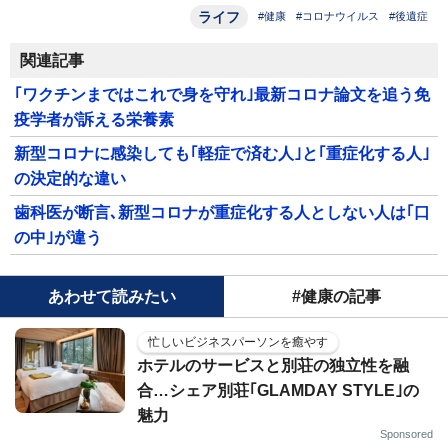
ライフ
#健康
#コロナウイルス
#後遺症
関連記事
｢ワクチンまではこれで身を守れ｣最新コロナ論文を追う免
疫学者が訴える栄養素
新型コロナに感染しても｢軽症で済む人｣と｢重症化する人｣
の決定的な違い
歯科医が断言､新型コロナが重症化する人としない人は｢口
の中｣が違う
あわせて読みたい
#健康の記事
忙しいビジネスパーソンを癒やす
ホテルのサービスと別荘の独立性を融
合…シェア別荘｢GLAMDAY STYLE｣の
魅力
Sponsored