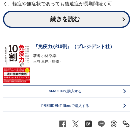
く、軽症や無症状であっても後遺症が長期間続く可…
続きを読む
『免疫力が10割』（プレジデント社）
著者
小林 弘幸
玉谷 卓也（監修）
AMAZONで購入する
PRESIDENT Storeで購入する