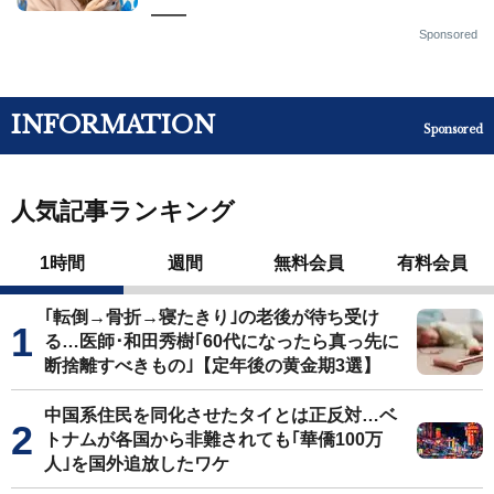
——
Sponsored
INFORMATION
Sponsored
人気記事ランキング
1時間
週間
無料会員
有料会員
｢転倒→骨折→寝たきり｣の老後が待ち受け
る…医師･和田秀樹｢60代になったら真っ先に
断捨離すべきもの｣【定年後の黄金期3選】
中国系住民を同化させたタイとは正反対…ベ
トナムが各国から非難されても｢華僑100万
人｣を国外追放したワケ