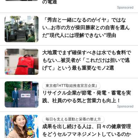
の電通
Sponsored
「秀吉と一緒になるのがイヤ」ではな
い...お市の方が柴田勝家との自害を選ん
だ"現代人には理解できない"理由
大地震でまず確保すべきは水でも食料で
もない...被災者が「これだけは担いで逃
げて」という最も重要なモノ2選
東京都｢HTT取組推進宣言企業｣
リサイクル企業が節電・発電・蓄電を実
践、社員のやる気と営業力も向上！
Sponsored
毎日を支える運動と栄養の整え方
成果を出し続ける人は、日々の健康管理
をどうセルフマネジメントしているのか