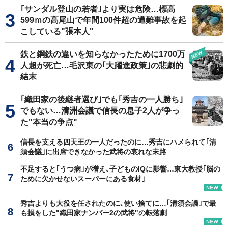
｢サンダル登山の若者｣より実は危険…標高
599ｍの高尾山で年間100件超の遭難事故を起
こしている"張本人"
鉄と鋼鉄の違いを知らなかったために1700万
人超が死亡…毛沢東の｢大躍進政策｣の悲劇的
結末
｢織田家の後継者選び｣でも｢秀吉の一人勝ち｣
でもない…清洲会議で信長の息子2人が争っ
た"本当の争点"
信長を支える四天王の一人だったのに…秀吉にハメられて｢清
須会議｣に出席できなかった武将の哀れな末路
不足すると｢うつ病｣が増え､子どものIQに影響…東大教授｢脳の
ために欠かせないスーパーにある食材｣
秀吉よりも大役を任されたのに､使い捨てに…｢清須会議｣で最
も損をした"織田家ナンバー2の武将"の転落劇