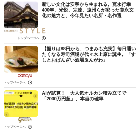
新しい文化は安寧から生まれる。寛永行幸
400年、光悦、宗達、遠州らが彩った寛永文
化の魅力と、今年見たい名所・名作選
トップページへ
【握りは88円から、つまみも充実】毎日通い
たくなる寿司酒場が代々木上原に誕生。「す
しとおばんざい酒場ゑんがわ」
トップページへ
AIが試算！ 大人気オルカン積み立てで
「2000万円超」、本当の確率
トップページへ