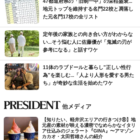
47都道府県の「旧制一中」の栄枯盛衰...
地元トップを維持する名門22校と凋落し
た元名門17校の全リスト
定年後の家族との向き合い方がわからな
い...そう悩む人に佐藤優が「鬼滅の刃が
参考になる」と話すワケ
11体のラブドールと暮らし"正しい性行
為"を楽しむ...「人より人形を愛する男た
ち」が奇妙な生活を始めたワケ
【知りたい、軽井沢エリアの行きつけ⑧】地
元産の素材が映える濃密でなめらかなイタリ
ア仕込みのジェラート『GINA』〜アマゾン
カカオ・太田哲雄さんの紹介