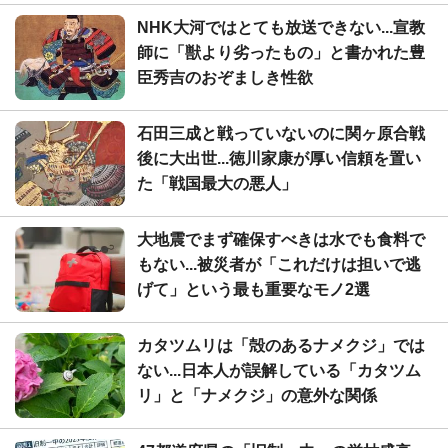
NHK大河ではとても放送できない...宣教
師に「獣より劣ったもの」と書かれた豊
臣秀吉のおぞましき性欲
石田三成と戦っていないのに関ヶ原合戦
後に大出世...徳川家康が厚い信頼を置い
た「戦国最大の悪人」
大地震でまず確保すべきは水でも食料で
もない...被災者が「これだけは担いで逃
げて」という最も重要なモノ2選
カタツムリは「殻のあるナメクジ」では
ない...日本人が誤解している「カタツム
リ」と「ナメクジ」の意外な関係