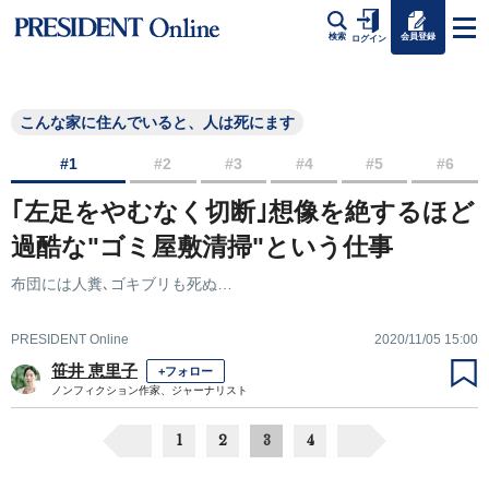
会員登録
検索
ログイン
こんな家に住んでいると、人は死にます
#1
#2
#3
#4
#5
#6
｢左足をやむなく切断｣想像を絶するほど
過酷な"ゴミ屋敷清掃"という仕事
布団には人糞､ゴキブリも死ぬ…
PRESIDENT Online
2020/11/05 15:00
笹井 恵里子
+フォロー
ノンフィクション作家、ジャーナリスト
1
2
3
4