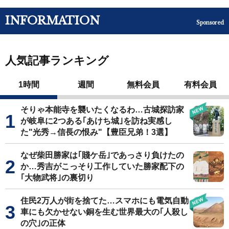
INFORMATION
Sponsored
人気記事ランキング
1時間
週間
無料会員
有料会員
そりゃ本能寺を襲いたくなるわ…古城探訪家
が岐阜に2つある｢あけち城｣を訪ね実感し
た"光秀→信長の恨み"【豊臣兄弟！3選】
なぜ柴田勝家は｢賤ケ岳｣であっさり負けたの
か…秀吉がこっそり工作していた勝家配下の
｢大物武将｣の裏切り
住民2万人が街を捨てた…スマホにも電気自動
車にも欠かせない銅を生む世界最大の｢人殺し
の穴｣の正体