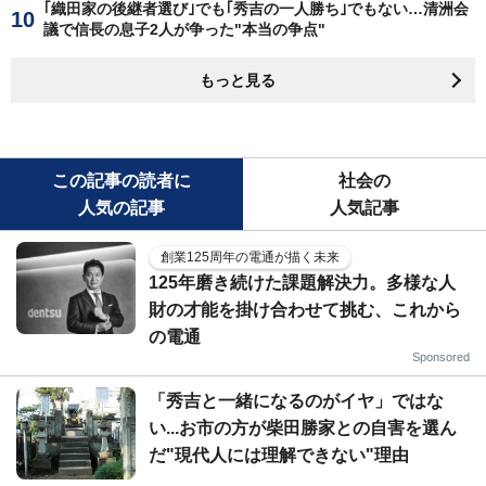
｢織田家の後継者選び｣でも｢秀吉の一人勝ち｣でもない…清洲会
議で信長の息子2人が争った"本当の争点"
もっと見る
この記事の読者に
社会の
人気の記事
人気記事
創業125周年の電通が描く未来
125年磨き続けた課題解決力。多様な人
財の才能を掛け合わせて挑む、これから
の電通
Sponsored
「秀吉と一緒になるのがイヤ」ではな
い...お市の方が柴田勝家との自害を選ん
だ"現代人には理解できない"理由