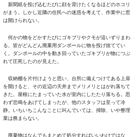
新聞紙を投げ込むたびに顔を背けたくなるほどのホコリ
がまう。しかし近隣の住民への迷惑を考えて、作業中に窓
は開けられない。
何かの物をどかすたびにゴキブリやクモが這いずりまわ
る。皆がどんどん廃棄用ダンボールに物を投げ捨ててい
く。ダンボールの中を動き回っていたゴキブリが物につぶ
れて圧死したのが見えた。
収納棚を片付けようと思い、台所に備えつけてある上扉
を開けると、その近辺の天井までメリメリとはがれ落ちて
きた。屋根にたまっていた水が室内にしたたり落ちる。思
わず悲鳴をあげてしまったが、他のスタッフは至って冷
静。いちいちこんなことに叫んでいては、掃除、いや整理
業は務まらない。
廃棄物はなんでもまとめて処分すればいいわけではな