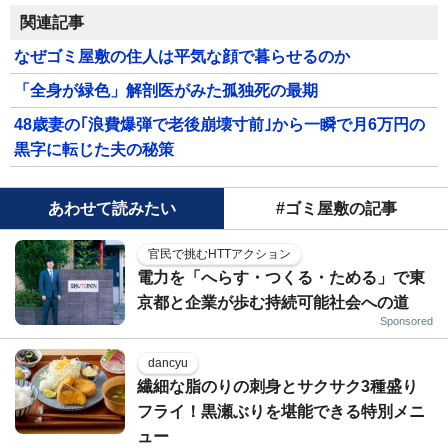
関連記事
なぜゴミ屋敷の住人は平気な顔で暮らせるのか
「全身が緑色」解剖医がみた孤独死の最期
48歳妻の｢浪費爆弾で老後崩壊寸前｣から一瞬で月6万円の
黒字に転じた夫の秘策
あわせて読みたい
#ゴミ屋敷の記事
官民で挑むHTTアクション
電力を「へらす・つくる・ためる」で東
京都と企業が歩む持続可能社会への道
Sponsored
dancyu
繊細な脂のりの刺身とサクサク3種盛り
フライ！黒瀬ぶりを堪能できる特別メニ
ュー