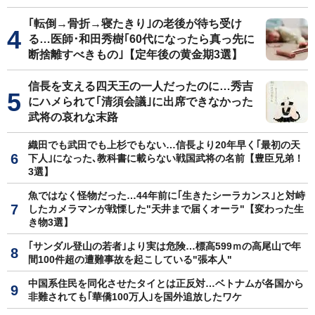
｢転倒→骨折→寝たきり｣の老後が待ち受け
る…医師･和田秀樹｢60代になったら真っ先に
断捨離すべきもの｣【定年後の黄金期3選】
信長を支える四天王の一人だったのに…秀吉
にハメられて｢清須会議｣に出席できなかった
武将の哀れな末路
織田でも武田でも上杉でもない…信長より20年早く｢最初の天
下人｣になった､教科書に載らない戦国武将の名前【豊臣兄弟！
3選】
魚ではなく怪物だった…44年前に｢生きたシーラカンス｣と対峙
したカメラマンが戦慄した"天井まで届くオーラ"【変わった生
き物3選】
｢サンダル登山の若者｣より実は危険…標高599ｍの高尾山で年
間100件超の遭難事故を起こしている"張本人"
中国系住民を同化させたタイとは正反対…ベトナムが各国から
非難されても｢華僑100万人｣を国外追放したワケ