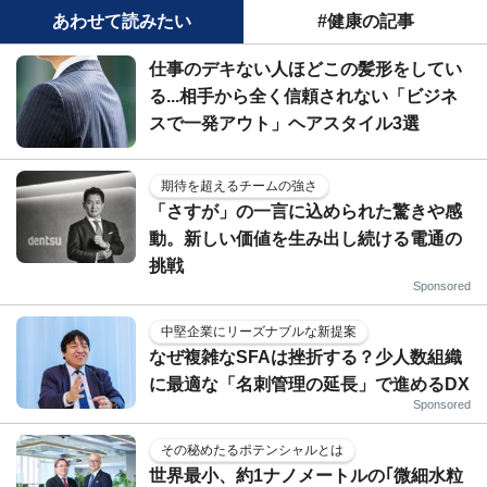
あわせて読みたい
#健康の記事
仕事のデキない人ほどこの髪形をしてい
る...相手から全く信頼されない「ビジネ
スで一発アウト」ヘアスタイル3選
期待を超えるチームの強さ
「さすが」の一言に込められた驚きや感
動。新しい価値を生み出し続ける電通の
挑戦
Sponsored
中堅企業にリーズナブルな新提案
なぜ複雑なSFAは挫折する？少人数組織
に最適な「名刺管理の延長」で進めるDX
Sponsored
その秘めたるポテンシャルとは
世界最小、約1ナノメートルの｢微細水粒