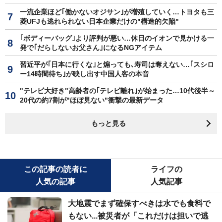
一流企業ほど｢働かないオジサン｣が増殖していく…トヨタも三
菱UFJも逃れられない日本企業だけの"構造的欠陥"
｢ボディーバッグ｣より評判が悪い…休日のイオンで見かける一
発で｢だらしないお父さん｣になるNGアイテム
習近平が｢日本に行くな｣と煽っても､寿司は奪えない…｢スシロ
ー14時間待ち｣が映し出す中国人客の本音
"テレビ大好き"高齢者の｢テレビ離れ｣が始まった…10代後半～
20代の約7割が"ほぼ見ない"衝撃の最新データ
もっと見る
この記事の読者に
ライフの
人気の記事
人気記事
大地震でまず確保すべきは水でも食料で
もない...被災者が「これだけは担いで逃