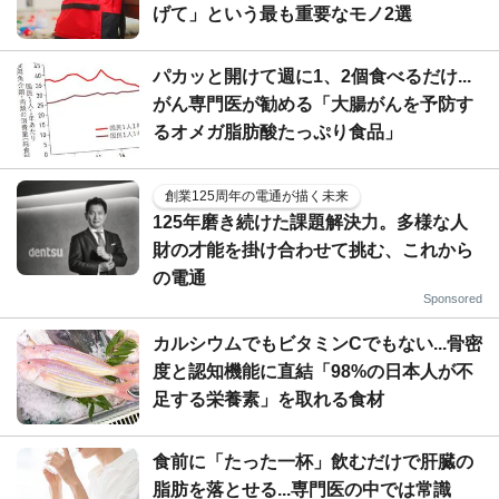
げて」という最も重要なモノ2選
パカッと開けて週に1、2個食べるだけ...
がん専門医が勧める「大腸がんを予防す
るオメガ脂肪酸たっぷり食品」
創業125周年の電通が描く未来
125年磨き続けた課題解決力。多様な人
財の才能を掛け合わせて挑む、これから
の電通
Sponsored
カルシウムでもビタミンCでもない...骨密
度と認知機能に直結「98%の日本人が不
足する栄養素」を取れる食材
食前に「たった一杯」飲むだけで肝臓の
脂肪を落とせる...専門医の中では常識