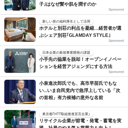
子｣はなぜ髪や肌を潤すのか
Sponsored
新しい形の福利厚生として活用
ホテルと別荘の利点を凝縮…経営者が選
ぶシェア別荘｢GLAMDAY STYLE｣
Sponsored
日本企業の新規事業開発の課題
小手先の協業を脱却！オープンイノベー
ションを経営アジェンダにする方法
Sponsored
小泉進次郎氏でも、高市早苗氏でもな
い...いま自民党内で急浮上している「次
の首相」有力候補の意外な名前
東京都｢HTT取組推進宣言企業｣
リサイクル企業が節電・発電・蓄電を実
践、社員のやる気と営業力も向上！