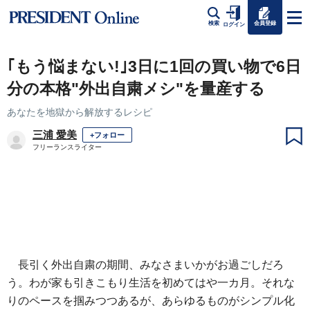
会員登録
検索
ログイン
｢もう悩まない!｣3日に1回の買い物で6日
分の本格"外出自粛メシ"を量産する
あなたを地獄から解放するレシピ
三浦 愛美
+フォロー
フリーランスライター
長引く外出自粛の期間、みなさまいかがお過ごしだろ
う。わが家も引きこもり生活を初めてはや一カ月。それな
りのペースを掴みつつあるが、あらゆるものがシンプル化