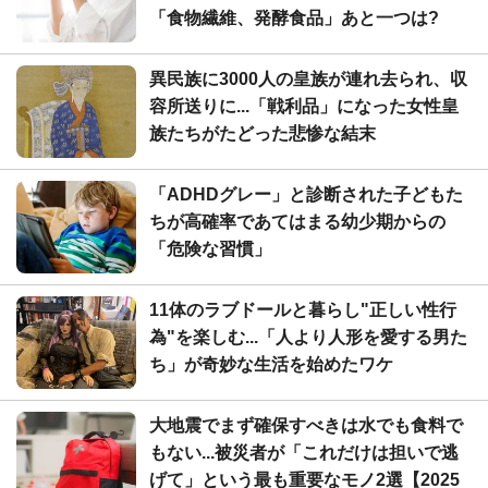
「食物繊維、発酵食品」あと一つは?
異民族に3000人の皇族が連れ去られ、収
容所送りに...「戦利品」になった女性皇
族たちがたどった悲惨な結末
「ADHDグレー」と診断された子どもた
ちが高確率であてはまる幼少期からの
「危険な習慣」
11体のラブドールと暮らし"正しい性行
為"を楽しむ...「人より人形を愛する男た
ち」が奇妙な生活を始めたワケ
大地震でまず確保すべきは水でも食料で
もない...被災者が「これだけは担いで逃
げて」という最も重要なモノ2選【2025