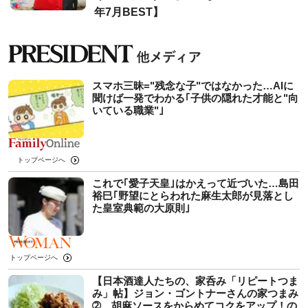
年7月BEST】
スマホ三昧="残念な子"ではなかった…AIに
聞けば一発でわかる｢子供の隠れた才能と"向
いている職業"｣
トップページへ
これで｢愛子天皇｣はかえって近づいた…島田
裕巳｢野望にとらわれた麻生太郎が見落とし
た皇室典範の大原則｣
トップページへ
【日本酒達人たちの、家呑み「リピートつま
み」帖】ジョン・ゴントナーさんの家つまみ
➁ 胡麻ソースをからめてコクをアップ！の