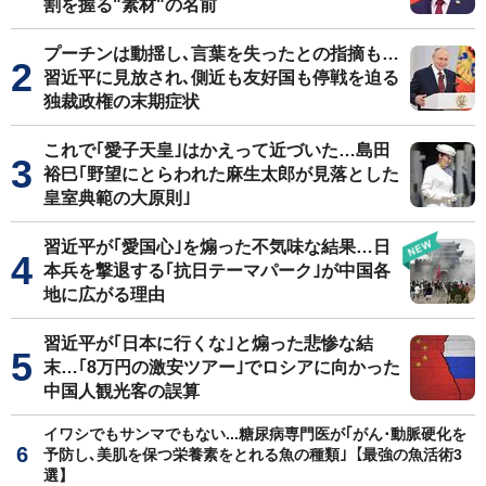
割を握る"素材"の名前
プーチンは動揺し､言葉を失ったとの指摘も…
習近平に見放され､側近も友好国も停戦を迫る
独裁政権の末期症状
これで｢愛子天皇｣はかえって近づいた…島田
裕巳｢野望にとらわれた麻生太郎が見落とした
皇室典範の大原則｣
習近平が｢愛国心｣を煽った不気味な結果…日
本兵を撃退する｢抗日テーマパーク｣が中国各
地に広がる理由
習近平が｢日本に行くな｣と煽った悲惨な結
末…｢8万円の激安ツアー｣でロシアに向かった
中国人観光客の誤算
イワシでもサンマでもない...糖尿病専門医が｢がん･動脈硬化を
予防し､美肌を保つ栄養素をとれる魚の種類｣【最強の魚活術3
選】