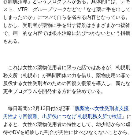
存離脱指導」というプログラムがある。具体的には、テキ
スト、VTR、グループワークなどで「なぜ薬に手を出して
しまったのか」について自らを省みる内容となっている。
しかし、受刑者が薬物に手を出す背景はさまざまかつ複雑
で、画一的な内容では根本治療に結びつかないという指摘
もある。
これは女性の薬物使用者に限った話ではあるが、札幌刑
務支所（札幌市）が民間団体の力を借り、薬物使用の罪で
服役する女性受刑者のための回復支援策を導入し、新たな
更生プログラムを開発する方針を決めている。
毎日新聞の2月13日付の記事「
脱薬物へ女性受刑者支援
男性より回復難、出所後につなげ 札幌刑務支所で検証
」に
よると、女性の薬物使用者の特性として、幼少期からの虐
待やDVを経験した割合が男性に比べ少なくないことから、