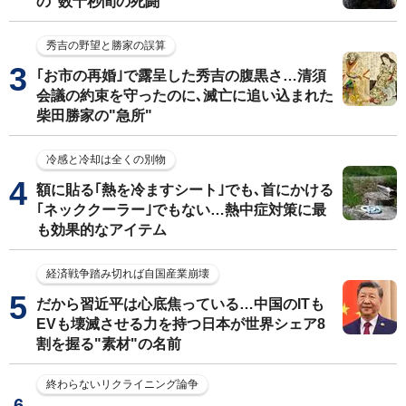
の"数十秒間の死闘"
秀吉の野望と勝家の誤算
｢お市の再婚｣で露呈した秀吉の腹黒さ…清須
会議の約束を守ったのに､滅亡に追い込まれた
柴田勝家の"急所"
冷感と冷却は全くの別物
額に貼る｢熱を冷ますシート｣でも､首にかける
｢ネッククーラー｣でもない…熱中症対策に最
も効果的なアイテム
経済戦争踏み切れば自国産業崩壊
だから習近平は心底焦っている…中国のITも
EVも壊滅させる力を持つ日本が世界シェア8
割を握る"素材"の名前
終わらないリクライニング論争