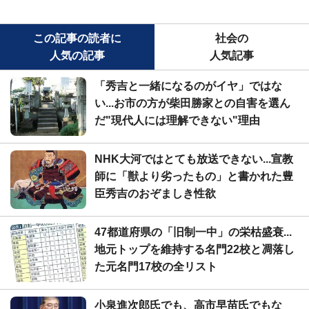
この記事の読者に
社会の
人気の記事
人気記事
「秀吉と一緒になるのがイヤ」ではな
い...お市の方が柴田勝家との自害を選ん
だ"現代人には理解できない"理由
NHK大河ではとても放送できない...宣教
師に「獣より劣ったもの」と書かれた豊
臣秀吉のおぞましき性欲
47都道府県の「旧制一中」の栄枯盛衰...
地元トップを維持する名門22校と凋落し
た元名門17校の全リスト
小泉進次郎氏でも、高市早苗氏でもな