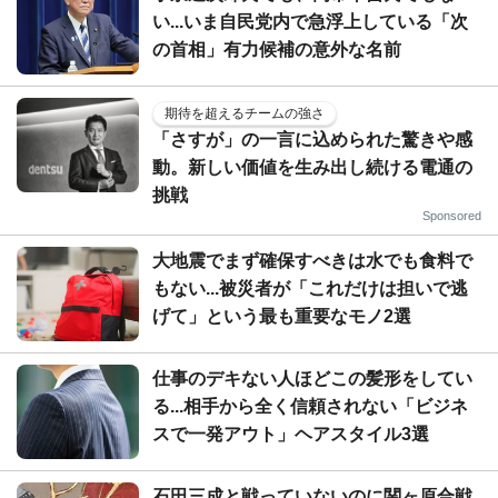
い...いま自民党内で急浮上している「次
の首相」有力候補の意外な名前
期待を超えるチームの強さ
「さすが」の一言に込められた驚きや感
動。新しい価値を生み出し続ける電通の
挑戦
Sponsored
大地震でまず確保すべきは水でも食料で
もない...被災者が「これだけは担いで逃
げて」という最も重要なモノ2選
仕事のデキない人ほどこの髪形をしてい
る...相手から全く信頼されない「ビジネ
スで一発アウト」ヘアスタイル3選
石田三成と戦っていないのに関ヶ原合戦