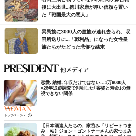
後に大出世...徳川家康が厚い信頼を置い
た「戦国最大の悪人」
異民族に3000人の皇族が連れ去られ、収
容所送りに...「戦利品」になった女性皇
族たちがたどった悲惨な結末
恋愛､結婚､年収だけではない…1万6000人
×28年追跡調査で判明した｢容姿と寿命｣の無
視できない関係
トップページへ
【日本酒達人たちの、家呑み「リピートつま
み」帖】ジョン・ゴントナーさんの家つまみ