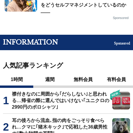
をどうセルフマネジメントしているのか
——
Sponsored
INFORMATION
Sponsored
人気記事ランキング
1時間
週間
無料会員
有料会員
襟付きなのに周囲から｢だらしない｣と思われ
る…帰省の際に選んではいけない｢ユニクロの
2990円のポロシャツ｣
耳の後ろから流血､指の肉をごっそり食べら
れ…クマに｢猪木キック｣で応戦した36歳男性