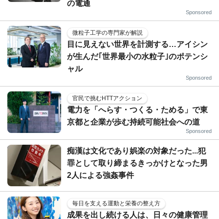
の電通
Sponsored
微粒子工学の専門家が解説
目に見えない世界を計測する…アイシン
が生んだ｢世界最小の水粒子｣のポテンシ
ャル
Sponsored
官民で挑むHTTアクション
電力を「へらす・つくる・ためる」で東
京都と企業が歩む持続可能社会への道
Sponsored
痴漢は文化であり娯楽の対象だった...犯
罪として取り締まるきっかけとなった男
2人による強姦事件
毎日を支える運動と栄養の整え方
成果を出し続ける人は、日々の健康管理