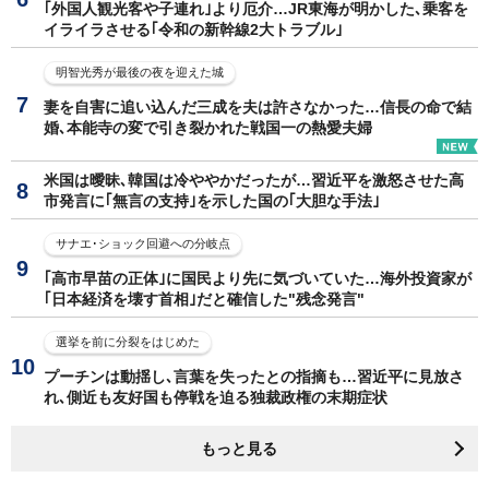
｢外国人観光客や子連れ｣より厄介…JR東海が明かした､乗客を
イライラさせる｢令和の新幹線2大トラブル｣
明智光秀が最後の夜を迎えた城
妻を自害に追い込んだ三成を夫は許さなかった…信長の命で結
婚､本能寺の変で引き裂かれた戦国一の熱愛夫婦
米国は曖昧､韓国は冷ややかだったが…習近平を激怒させた高
市発言に｢無言の支持｣を示した国の｢大胆な手法｣
サナエ･ショック回避への分岐点
｢高市早苗の正体｣に国民より先に気づいていた…海外投資家が
｢日本経済を壊す首相｣だと確信した"残念発言"
選挙を前に分裂をはじめた
プーチンは動揺し､言葉を失ったとの指摘も…習近平に見放さ
れ､側近も友好国も停戦を迫る独裁政権の末期症状
もっと見る