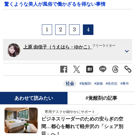
驚くような美人が風俗で働かざるを得ない事情
1
2
3
4
フリーライター
上原 由佳子（うえはら・ゆかこ）
社会
#覚醒剤
#薬物
#依存症
#事件
あわせて読みたい
#覚醒剤の記事
専用デスクが細やかにサポート
ビジネスリーダーのための安らぎの空
間…都心を離れて軽井沢の「シェア別
荘」へ！