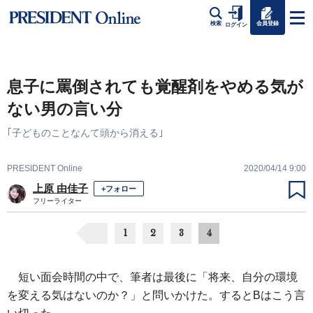
会員登録
検索
ログイン
息子に罵倒されても覚醒剤をやめる気が
ない男の言い分
｢子どものことなんて頭から消える｣
PRESIDENT Online
2020/04/14 9:00
上原 由佳子
+フォロー
フリーライター
1
2
3
4
短い面会時間の中で、筆者は最後に「将来、自分の環境
を変える気はないのか？」と問いかけた。するとBはこう言