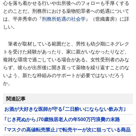
心を落ち着かせる行いや出所後へのフォローも手厚くする
とのことだ。刑務所における薬物犯罪者への処遇について
は、平井秀幸の『
刑務所処遇の社会学
』（世織書房）に詳
しい。
筆者が取材している範囲だと、男性も幼少期にネグレク
トを受けた経験があったり、家に親がいなかったりなど、
複雑な環境で過ごしている場合がある。女性受刑者のみな
らず、彼らが出所後に開き直って薬物を繰り返すことのな
いよう、新たな枠組みのサポートが必要ではないだろう
か。
関連記事
お酒が大好きな医師が守る｢二日酔いにならない飲み方｣
｢じき死ぬから｣70歳独居老人の年500万円浪費の末路
｢マスクの高値転売禁止｣で転売ヤーが次に狙っている商品