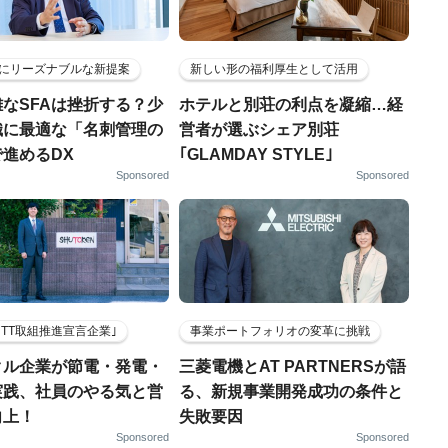
にリーズナブルな新提案
新しい形の福利厚生として活用
なSFAは挫折する？少
ホテルと別荘の利点を凝縮…経
織に最適な「名刺管理の
営者が選ぶシェア別荘
進めるDX
｢GLAMDAY STYLE｣
Sponsored
Sponsored
HTT取組推進宣言企業｣
事業ポートフォリオの変革に挑戦
クル企業が節電・発電・
三菱電機とAT PARTNERSが語
実践、社員のやる気と営
る、新規事業開発成功の条件と
向上！
失敗要因
Sponsored
Sponsored