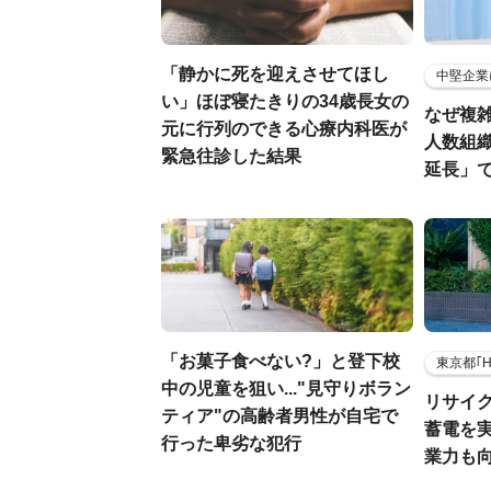
「静かに死を迎えさせてほし
中堅企業
い」ほぼ寝たきりの34歳長女の
なぜ複雑
元に行列のできる心療内科医が
人数組
緊急往診した結果
延長」で
「お菓子食べない?」と登下校
東京都｢
中の児童を狙い..."見守りボラン
リサイ
ティア"の高齢者男性が自宅で
蓄電を
行った卑劣な犯行
業力も