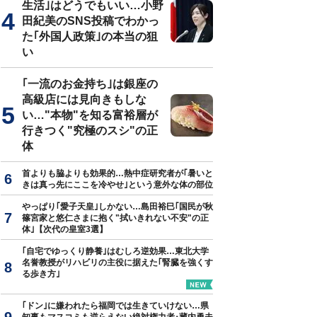
生活｣はどうでもいい…小野
田紀美のSNS投稿でわかっ
た｢外国人政策｣の本当の狙
い
｢一流のお金持ち｣は銀座の
高級店には見向きもしな
い…"本物"を知る富裕層が
行きつく"究極のスシ"の正
体
首よりも脇よりも効果的…熱中症研究者が｢暑いと
きは真っ先にここを冷やせ｣という意外な体の部位
やっぱり｢愛子天皇｣しかない…島田裕巳｢国民が秋
篠宮家と悠仁さまに抱く"拭いきれない不安"の正
体｣【次代の皇室3選】
｢自宅でゆっくり静養｣はむしろ逆効果…東北大学
名誉教授がリハビリの主役に据えた｢腎臓を強くす
る歩き方｣
｢ドン｣に嫌われたら福岡では生きていけない…県