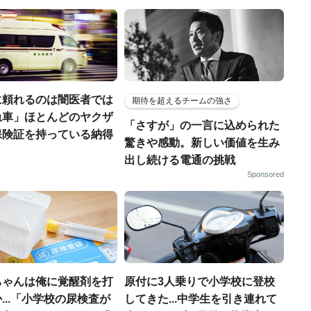
に頼れるのは闇医者では
期待を超えるチームの強さ
急車」ほとんどのヤクザ
「さすが」の一言に込められた
保険証を持っている納得
驚きや感動。新しい価値を生み
出し続ける電通の挑戦
Sponsored
ちゃんは俺に覚醒剤を打
原付に3人乗りで小学校に登校
...「小学校の尿検査が
してきた...中学生を引き連れて