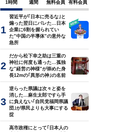
1時間
週間
無料会員
有料会員
習近平が｢日本に売るな｣と
煽った翌日にバレた…日本
企業に6割を握られてい
た"中国の半導体"の意外な
急所
だから松下幸之助は三重の
神社に何度も通った…孤独
な"経営の神様"が崇めた身
長12mの｢異形の神｣の名前
逆らった県議は次々と姿を
消した…麻生太郎ですら手
に負えない｢自民党福岡県議
団｣が県民よりも大事にする
掟
高市政権にとって｢日本人の