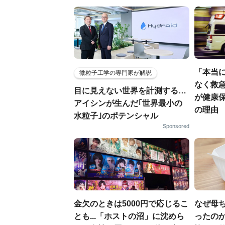
「本当
微粒子工学の専門家が解説
なく救
目に見えない世界を計測する…
が健康
アイシンが生んだ｢世界最小の
の理由
水粒子｣のポテンシャル
Sponsored
金欠のときは5000円で応じるこ
なぜ母
とも...「ホストの沼」に沈めら
ったのか