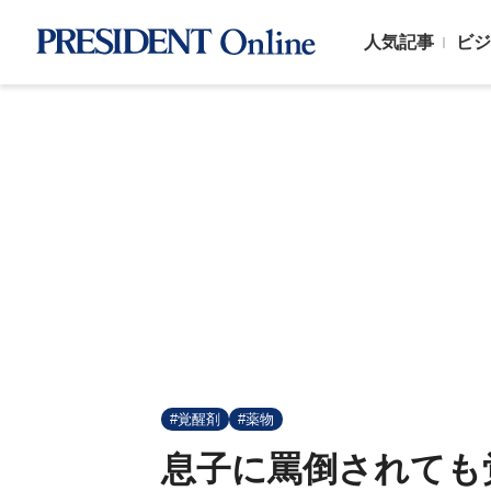
人気記事
ビジ
#覚醒剤
#薬物
息子に罵倒されても