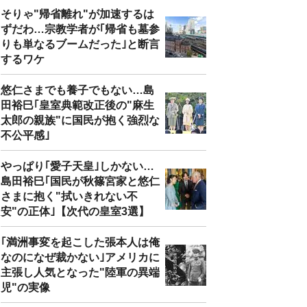
そりゃ"帰省離れ"が加速するは
ずだわ…宗教学者が｢帰省も墓参
りも単なるブームだった｣と断言
するワケ
悠仁さまでも養子でもない…島
田裕巳｢皇室典範改正後の"麻生
太郎の親族"に国民が抱く強烈な
不公平感｣
やっぱり｢愛子天皇｣しかない…
島田裕巳｢国民が秋篠宮家と悠仁
さまに抱く"拭いきれない不
安"の正体｣【次代の皇室3選】
｢満洲事変を起こした張本人は俺
なのになぜ裁かない｣アメリカに
主張し人気となった"陸軍の異端
児"の実像