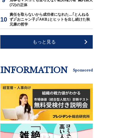
知事もマスコミも逆らえない絶対権力者･藏内勇夫
(72)の正体
責任を取らないから成功者になれた…｢とんねる
ず｣｢おニャン子｣｢AKB｣とヒットを出し続けた秋
元康の哲学
もっと見る
INFORMATION
Sponsored