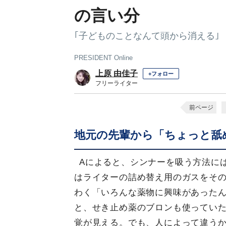
の言い分
｢子どものことなんて頭から消える｣
PRESIDENT Online
上原 由佳子
+フォロー
フリーライター
前ページ
地元の先輩から「ちょっと舐
Aによると、シンナーを吸う方法に
はライターの詰め替え用のガスをそ
わく「いろんな薬物に興味があった
と、せき止め薬のブロンも使ってい
覚が見える。でも、人によって違う