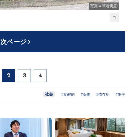
写真＝筆者撮影
次ページ
2
3
4
社会
#覚醒剤
#薬物
#依存症
#事件