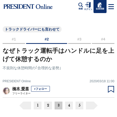
会員登録
検索
ログイン
トラックドライバーにも言わせて
#1
#2
#3
#4
なぜトラック運転手はハンドルに足を上
げて休憩するのか
不規則な休憩時間の｢合理的な姿勢｣
PRESIDENT Online
2020/03/18 11:00
橋本 愛喜
+フォロー
フリーライター
1
2
3
4
5