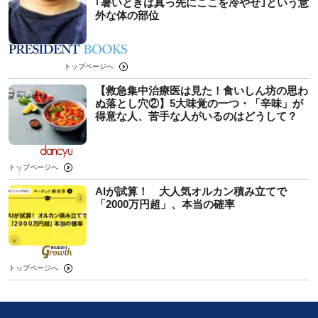
｢暑いときは真っ先にここを冷やせ｣という意
外な体の部位
トップページへ
【救急集中治療医は見た！食いしん坊の思わ
ぬ落とし穴②】5大味覚の一つ・「辛味」が
得意な人、苦手な人がいるのはどうして？
トップページへ
AIが試算！ 大人気オルカン積み立てで
「2000万円超」、本当の確率
トップページへ