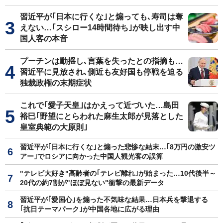
習近平が｢日本に行くな｣と煽っても､寿司は奪
えない…｢スシロー14時間待ち｣が映し出す中
国人客の本音
プーチンは動揺し､言葉を失ったとの指摘も…
習近平に見放され､側近も友好国も停戦を迫る
独裁政権の末期症状
これで｢愛子天皇｣はかえって近づいた…島田
裕巳｢野望にとらわれた麻生太郎が見落とした
皇室典範の大原則｣
習近平が｢日本に行くな｣と煽った悲惨な結末…｢8万円の激安ツ
アー｣でロシアに向かった中国人観光客の誤算
"テレビ大好き"高齢者の｢テレビ離れ｣が始まった…10代後半～
20代の約7割が"ほぼ見ない"衝撃の最新データ
習近平が｢愛国心｣を煽った不気味な結果…日本兵を撃退する
｢抗日テーマパーク｣が中国各地に広がる理由