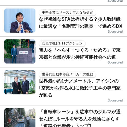
Sponsored
中堅企業にリーズナブルな新提案
なぜ複雑なSFAは挫折する？少人数組織
に最適な「名刺管理の延長」で進めるDX
Sponsored
官民で挑むHTTアクション
電力を「へらす・つくる・ためる」で東
京都と企業が歩む持続可能社会への道
Sponsored
世界的自動車部品メーカーの挑戦
世界最小約1ナノメートル、アイシンの
｢空気から作る水｣に微粒子工学の専門家
が迫る
Sponsored
「自転車レーン」を駐車中のクルマが通
せんぼ...ルールを守る人を危険にさらす
「道路の邪魔者」トップ3