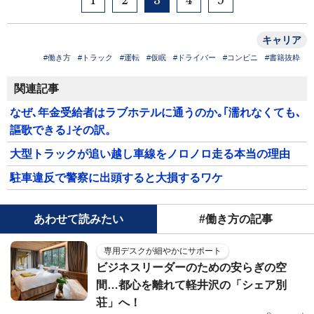
1
2
3
4
5
キャリア
#働き方
#トラック
#運転
#仮眠
#ドライバー
#コンビニ
#書籍抜粋
関連記事
なぜ､年金受給者はラブホテルに通うのか｡｢濡れなくても､
謳歌できる｣その訳。
大型トラックが追い越し車線をノロノロ走る本当の理由
駐車違反で警察に出頭すると大損するワケ
あわせて読みたい
#働き方の記事
専用デスクが細やかにサポート
ビジネスリーダーのための安らぎの空
間…都心を離れて軽井沢の「シェア別
荘」へ！