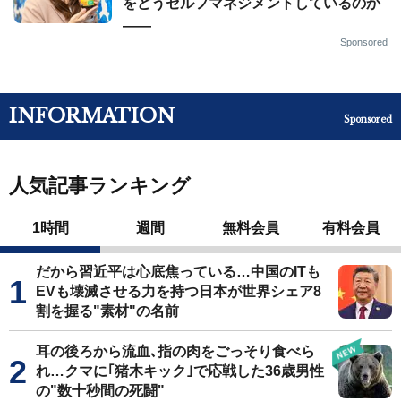
をどうセルフマネジメントしているのか
——
Sponsored
INFORMATION
Sponsored
人気記事ランキング
1時間
週間
無料会員
有料会員
だから習近平は心底焦っている…中国のITも
EVも壊滅させる力を持つ日本が世界シェア8
割を握る"素材"の名前
耳の後ろから流血､指の肉をごっそり食べら
れ…クマに｢猪木キック｣で応戦した36歳男性
の"数十秒間の死闘"