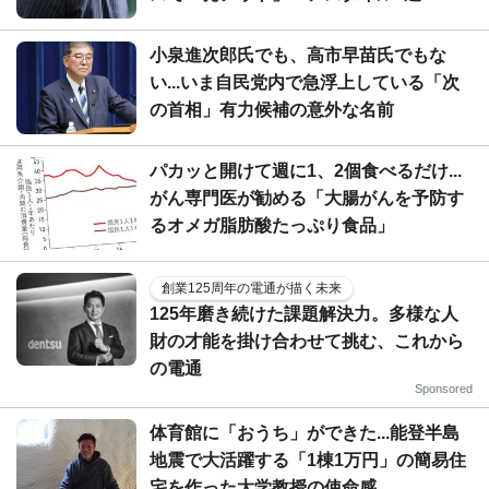
小泉進次郎氏でも、高市早苗氏でもな
い...いま自民党内で急浮上している「次
の首相」有力候補の意外な名前
パカッと開けて週に1、2個食べるだけ...
がん専門医が勧める「大腸がんを予防す
るオメガ脂肪酸たっぷり食品」
創業125周年の電通が描く未来
125年磨き続けた課題解決力。多様な人
財の才能を掛け合わせて挑む、これから
の電通
Sponsored
体育館に「おうち」ができた...能登半島
地震で大活躍する「1棟1万円」の簡易住
宅を作った大学教授の使命感