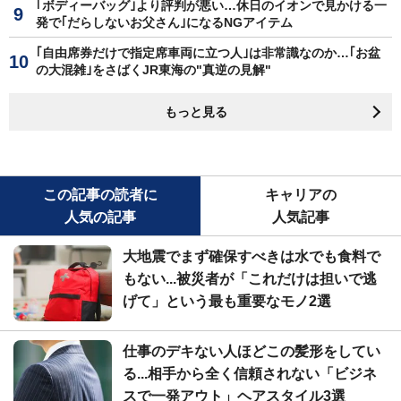
｢ボディーバッグ｣より評判が悪い…休日のイオンで見かける一
発で｢だらしないお父さん｣になるNGアイテム
｢自由席券だけで指定席車両に立つ人｣は非常識なのか…｢お盆
の大混雑｣をさばくJR東海の"真逆の見解"
もっと見る
この記事の読者に
キャリアの
人気の記事
人気記事
大地震でまず確保すべきは水でも食料で
もない...被災者が「これだけは担いで逃
げて」という最も重要なモノ2選
仕事のデキない人ほどこの髪形をしてい
る...相手から全く信頼されない「ビジネ
スで一発アウト」ヘアスタイル3選