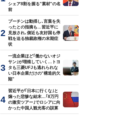
シェア8割を握る"素材"の名
前
プーチンは動揺し､言葉を失
ったとの指摘も…習近平に
見放され､側近も友好国も停
戦を迫る独裁政権の末期症
状
一流企業ほど｢働かないオジ
サン｣が増殖していく…トヨ
タも三菱UFJも逃れられな
い日本企業だけの"構造的欠
陥"
習近平が｢日本に行くな｣と
煽った悲惨な結末…｢8万円
の激安ツアー｣でロシアに向
かった中国人観光客の誤算