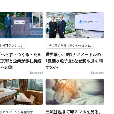
むHTTアクション
その秘めたるポテンシャルとは
「へらす・つくる・ため
世界最小、約1ナノメートルの
東京都と企業が歩む持続
｢微細水粒子｣はなぜ髪や肌を潤
会への道
すのか
Sponsored
Sponsored
三流は起きて即スマホを見る、
ジネスパーソンを癒やす