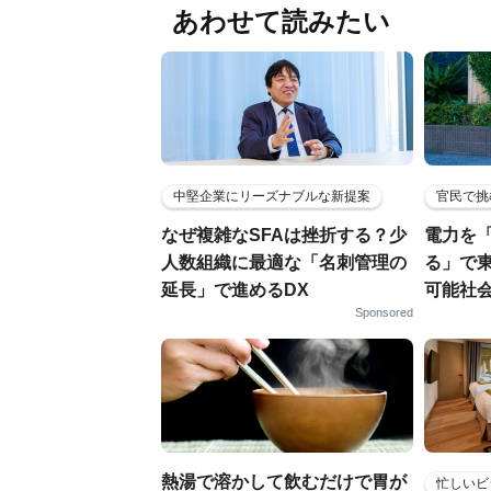
あわせて読みたい
中堅企業にリーズナブルな新提案
官民で挑
なぜ複雑なSFAは挫折する？少
電力を
人数組織に最適な「名刺管理の
る」で
延長」で進めるDX
可能社
Sponsored
熱湯で溶かして飲むだけで胃が
忙しいビ