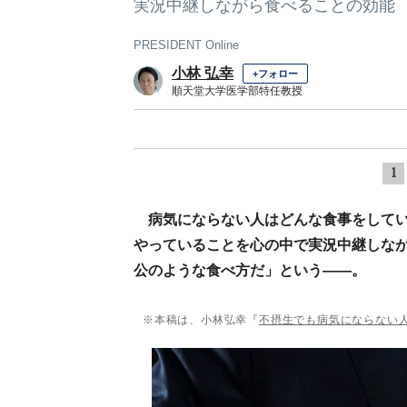
実況中継しながら食べることの効能
PRESIDENT Online
小林 弘幸
+フォロー
順天堂大学医学部特任教授
1
病気にならない人はどんな食事をして
やっていることを心の中で実況中継しな
公のような食べ方だ」という——。
※本稿は、小林弘幸『
不摂生でも病気にならない