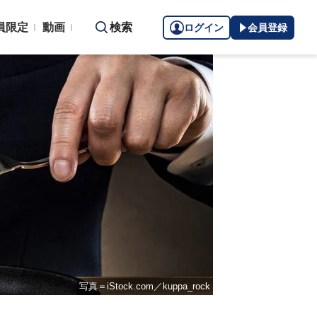
員限定
動画
検索
ログイン
会員登録
写真＝iStock.com／kuppa_rock