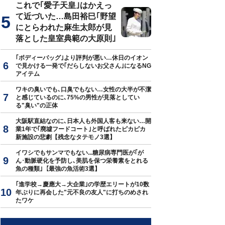
これで｢愛子天皇｣はかえっ
て近づいた…島田裕巳｢野望
にとらわれた麻生太郎が見
落とした皇室典範の大原則｣
｢ボディーバッグ｣より評判が悪い…休日のイオン
で見かける一発で｢だらしないお父さん｣になるNG
アイテム
ワキの臭いでも､口臭でもない…女性の大半が不潔
と感じているのに､75%の男性が見落としてい
る"臭い"の正体
大阪駅直結なのに､日本人も外国人客も来ない…開
業1年で｢廃墟フードコート｣と呼ばれたピカピカ
新施設の悲劇【残念なタテモノ3選】
イワシでもサンマでもない...糖尿病専門医が｢が
ん･動脈硬化を予防し､美肌を保つ栄養素をとれる
魚の種類｣【最強の魚活術3選】
｢進学校→慶應大→大企業｣の学歴エリートが10数
年ぶりに再会した"元不良の友人"に打ちのめされ
たワケ