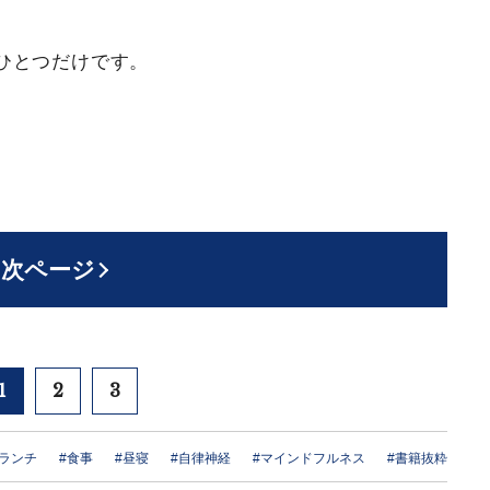
ひとつだけです。
次ページ
1
2
3
#ランチ
#食事
#昼寝
#自律神経
#マインドフルネス
#書籍抜粋