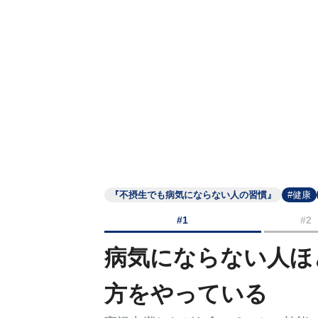
『不摂生でも病気にならない人の習慣』
#健康
#1
#2
病気にならない人ほ
方をやっている