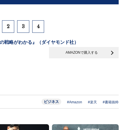
2
3
4
先端の戦略がわかる』（ダイヤモンド社）
AMAZONで購入する
ビジネス
#Amazon
#楽天
#書籍抜粋