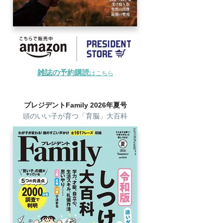
雑誌の予約購読
はこちら
プレジデントFamily 2026年夏号
頭のいい子が育つ「育脳」大百科