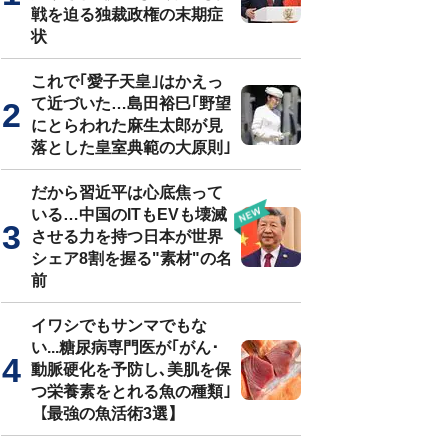
戦を迫る独裁政権の末期症
状
これで｢愛子天皇｣はかえっ
て近づいた…島田裕巳｢野望
にとらわれた麻生太郎が見
落とした皇室典範の大原則｣
だから習近平は心底焦って
いる…中国のITもEVも壊滅
させる力を持つ日本が世界
シェア8割を握る"素材"の名
前
イワシでもサンマでもな
い...糖尿病専門医が｢がん･
動脈硬化を予防し､美肌を保
つ栄養素をとれる魚の種類｣
【最強の魚活術3選】