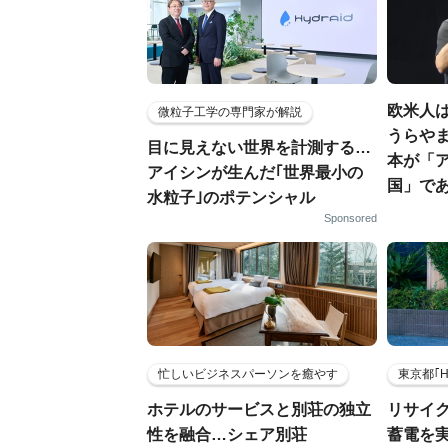
欧米人
微粒子工学の専門家が解説
うらやま
目に見えない世界を計測する…
本が「
アイシンが生んだ｢世界最小の
国」で
水粒子｣のポテンシャル
Sponsored
忙しいビジネスパーソンを癒やす
東京都｢
ホテルのサービスと別荘の独立
リサイ
性を融合…シェア別荘
蓄電を