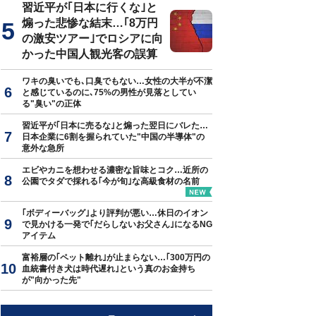
習近平が｢日本に行くな｣と
煽った悲惨な結末…｢8万円
の激安ツアー｣でロシアに向
かった中国人観光客の誤算
ワキの臭いでも､口臭でもない…女性の大半が不潔
と感じているのに､75%の男性が見落としてい
る"臭い"の正体
習近平が｢日本に売るな｣と煽った翌日にバレた…
日本企業に6割を握られていた"中国の半導体"の
意外な急所
エビやカニを想わせる濃密な旨味とコク…近所の
公園でタダで採れる｢今が旬｣な高級食材の名前
｢ボディーバッグ｣より評判が悪い…休日のイオン
で見かける一発で｢だらしないお父さん｣になるNG
アイテム
富裕層の｢ペット離れ｣が止まらない…｢300万円の
血統書付き犬は時代遅れ｣という真のお金持ち
が"向かった先"