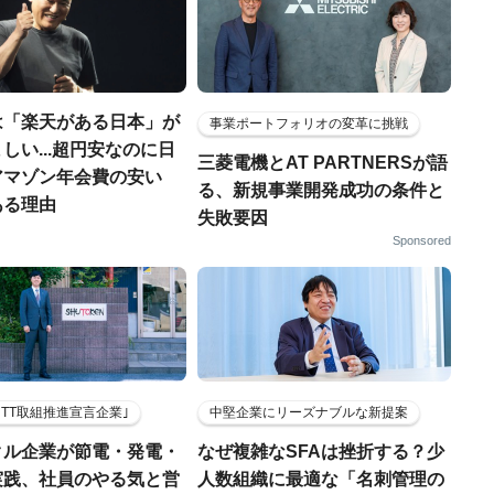
は「楽天がある日本」が
事業ポートフォリオの変革に挑戦
しい...超円安なのに日
三菱電機とAT PARTNERSが語
アマゾン年会費の安い
る、新規事業開発成功の条件と
ある理由
失敗要因
Sponsored
HTT取組推進宣言企業｣
中堅企業にリーズナブルな新提案
クル企業が節電・発電・
なぜ複雑なSFAは挫折する？少
実践、社員のやる気と営
人数組織に最適な「名刺管理の