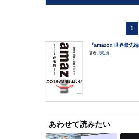
1
『amazon 世界最
著者
成毛 眞
あわせて読みたい