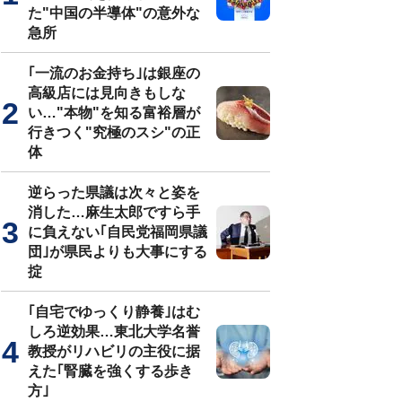
た"中国の半導体"の意外な
急所
｢一流のお金持ち｣は銀座の
高級店には見向きもしな
い…"本物"を知る富裕層が
行きつく"究極のスシ"の正
体
逆らった県議は次々と姿を
消した…麻生太郎ですら手
に負えない｢自民党福岡県議
団｣が県民よりも大事にする
掟
｢自宅でゆっくり静養｣はむ
しろ逆効果…東北大学名誉
教授がリハビリの主役に据
えた｢腎臓を強くする歩き
方｣