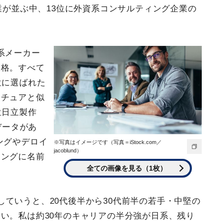
が並ぶ中、13位に外資系コンサルティング企業の
系メーカー
表格。すべて
位に選ばれた
ンチュアと似
位日立製作
データがあ
ングやデロイ
※写真はイメージです（写真＝iStock.com／
jacoblund）
キングに名前
全ての画像を見る（1枚）
ていうと、20代後半から30代前半の若手・中堅の
い。私は約30年のキャリアの半分強が日系、残り