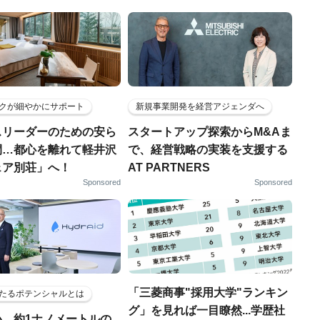
クが細やかにサポート
新規事業開発を経営アジェンダへ
スリーダーのための安ら
スタートアップ探索からM&Aま
間…都心を離れて軽井沢
で、経営戦略の実装を支援する
ェア別荘」へ！
AT PARTNERS
Sponsored
Sponsored
「三菱商事"採用大学"ランキン
たるポテンシャルとは
グ」を見れば一目瞭然...学歴社
小、約1ナノメートルの