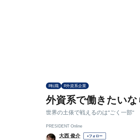
#転職
#外資系企業
外資系で働きたいな
世界の土俵で戦えるのは"ごく一部"
PRESIDENT Online
大西 俊介
+フォロー