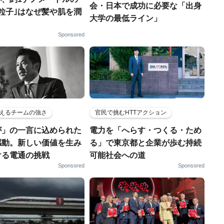
会・日本で成功に必要な「出身
粒子｣はなぜ髪や肌を潤
大学の最低ライン」
Sponsored
えるチームの強さ
官民で挑むHTTアクション
が」の一言に込められた
電力を「へらす・つくる・ため
感動。新しい価値を生み
る」で東京都と企業が歩む持続
ける電通の挑戦
可能社会への道
Sponsored
Sponsored