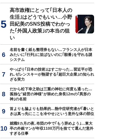
高市政権にとって｢日本人の
生活｣はどうでもいい…小野
田紀美のSNS投稿でわかっ
た｢外国人政策｣の本当の狙
い
名前を書く紙も整理券もない…フランス人が日本
みたいに｢行列｣に並ばないのに｢順番｣を守れる謎
システム
やっぱり｢日本の技術｣はすごかった…習近平が恐
れ､ゼレンスキーが熱望する｢超巨大企業｣の知られ
ざる実力
だから松下幸之助は三重の神社に何度も通った…
孤独な"経営の神様"が崇めた身長12mの｢異形の
神｣の名前
首よりも脇よりも効果的…熱中症研究者が｢暑いと
きは真っ先にここを冷やせ｣という意外な体の部位
就職9カ月の夜､布団の中で｢もう辞めよう｣…東大
卒の外銀マンが年収1100万円を捨てて選んだ意外
すぎる仕事