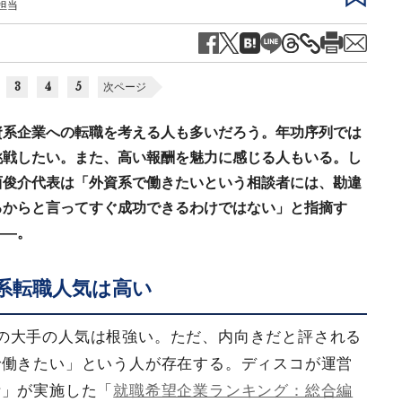
担当
3
4
5
次ページ
資系企業への転職を考える人も多いだろう。年功序列では
挑戦したい。また、高い報酬を魅力に感じる人もいる。し
西俊介代表は「外資系で働きたいという相談者には、勘違
るからと言ってすぐ成功できるわけではない」と指摘す
――。
資系転職人気は高い
の大手の人気は根強い。ただ、内向きだと評される
で働きたい」という人が存在する。ディスコが運営
活」が実施した「
就職希望企業ランキング：総合編