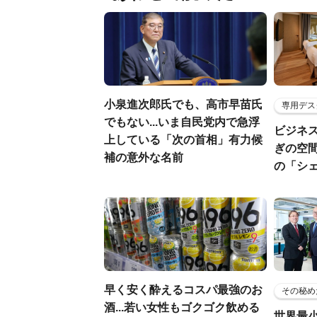
小泉進次郎氏でも、高市早苗氏
専用デス
でもない...いま自民党内で急浮
ビジネ
上している「次の首相」有力候
ぎの空
補の意外な名前
の「シ
早く安く酔えるコスパ最強のお
その秘め
酒...若い女性もゴクゴク飲める
世界最