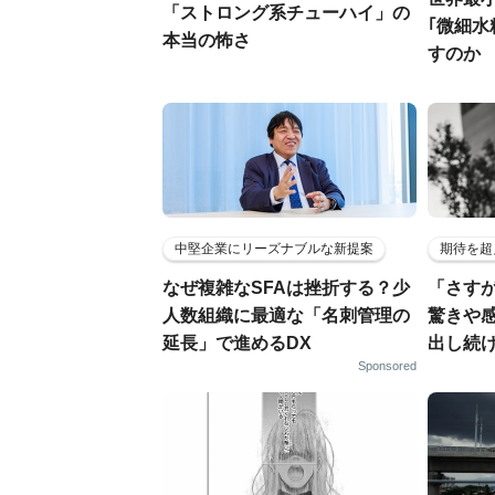
「ストロング系チューハイ」の
｢微細水
本当の怖さ
すのか
中堅企業にリーズナブルな新提案
期待を超
なぜ複雑なSFAは挫折する？少
「さす
人数組織に最適な「名刺管理の
驚きや
延長」で進めるDX
出し続
Sponsored