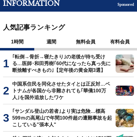
INFORMATION
Sponsored
人気記事ランキング
1時間
週間
無料会員
有料会員
｢転倒→骨折→寝たきり｣の老後が待ち受け
る…医師･和田秀樹｢60代になったら真っ先に
断捨離すべきもの｣【定年後の黄金期3選】
中国系住民を同化させたタイとは正反対…ベ
トナムが各国から非難されても｢華僑100万
人｣を国外追放したワケ
｢サンダル登山の若者｣より実は危険…標高
599ｍの高尾山で年間100件超の遭難事故を起
こしている"張本人"