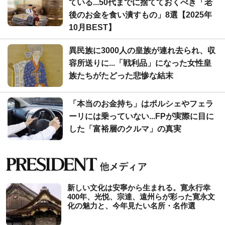
ている...50代までに捨てておくべき「老
後のお金を食い潰すもの」8選【2025年
10月BEST】
異民族に3000人の皇族が連れ去られ、収
容所送りに...「戦利品」になった女性皇
族たちがたどった悲惨な結末
「本当のお金持ち」はポルシェやフェラ
ーリには乗っていない...FPが実際に目に
した「富裕層のクルマ」の真実
新しい文化は安寧から生まれる。寛永行幸
400年、光悦、宗達、遠州らが彩った寛永文
化の魅力と、今年見たい名所・名作選