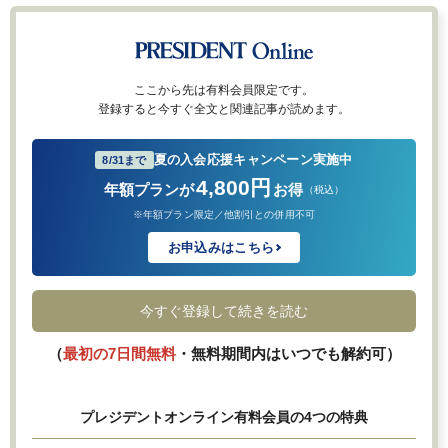
ここから先は有料会員限定です。
登録すると今すぐ全文と関連記事が読めます。
夏の入会応援キャンペーン実施中
8/31まで
4,800円
年額プランが
お得
（税込）
※年額プラン限定／他割引との併用不可
お申込みはこちら
今すぐ登録して続きを読む
（
最初の7日間無料
・無料期間内はいつでも解約可）
プレジデントオンライン有料会員の4つの特典