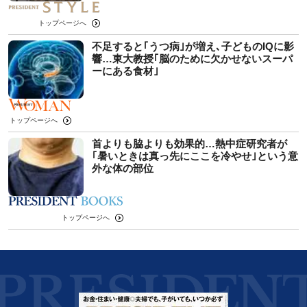
トップページへ
不足すると｢うつ病｣が増え､子どものIQに影
響…東大教授｢脳のために欠かせないスーパ
ーにある食材｣
トップページへ
首よりも脇よりも効果的…熱中症研究者が
｢暑いときは真っ先にここを冷やせ｣という意
外な体の部位
トップページへ