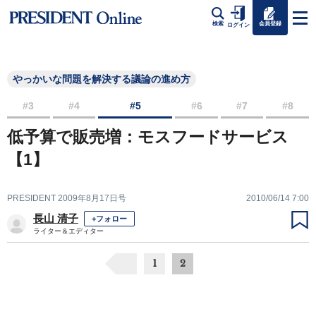
会員登録
検索
ログイン
やっかいな問題を解決する議論の進め方
#3
#4
#5
#6
#7
#8
低予算で販売増：モスフードサービス
【1】
PRESIDENT 2009年8月17日号
2010/06/14 7:00
長山 清子
+フォロー
ライター＆エディター
1
2