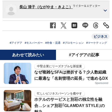
ライター＆エディター
長山 清子（ながやま・きよこ）
ビジネス
#アイデア
#モスバーガー
#外食・流通
#プロモーション
#マーケティング
あわせて読みたい
#アイデアの記事
中堅企業にリーズナブルな新提案
なぜ複雑なSFAは挫折する？少人数組織
に最適な「名刺管理の延長」で進めるDX
Sponsored
忙しいビジネスパーソンを癒やす
ホテルのサービスと別荘の独立性を融
合…シェア別荘｢GLAMDAY STYLE｣の
魅力