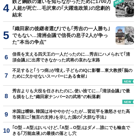
鉄と鋼鉄の違いを知らなかったために1700万
人超が死亡…毛沢東の｢大躍進政策｣の悲劇的
結末
｢織田家の後継者選び｣でも｢秀吉の一人勝ち｣
でもない…清洲会議で信長の息子2人が争っ
た"本当の争点"
信長を支える四天王の一人だったのに…秀吉にハメられて｢清
須会議｣に出席できなかった武将の哀れな末路
不足すると｢うつ病｣が増え､子どものIQに影響…東大教授｢脳の
ために欠かせないスーパーにある食材｣
秀吉よりも大役を任されたのに､使い捨てに…｢清須会議｣で最
も損をした"織田家ナンバー2の武将"の転落劇
米国は曖昧､韓国は冷ややかだったが…習近平を激怒させた高
市発言に｢無言の支持｣を示した国の｢大胆な手法｣
｢O型→A型｣はいいけど､｢A型→O型｣はダメ…誰にでも輸血で
きる｢万能血液｣の最後の落とし穴