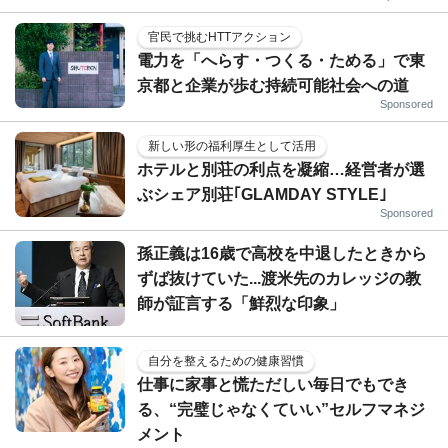
官民で挑むHTTアクション
電力を「へらす・つくる・ためる」で東
京都と企業が歩む持続可能社会への道
Sponsored
新しい形の福利厚生として活用
ホテルと別荘の利点を凝縮…経営者が選
ぶシェア別荘｢GLAMDAY STYLE｣
Sponsored
孫正義は16歳で高校を中退したときから
ずば抜けていた...渡米先のカレッジの教
師が証言する「鮮烈な印象」
自分を整えるための健康習慣
仕事に家事と慌ただしい毎日でもでき
る、“完璧じゃなくていい”セルフマネジ
メント