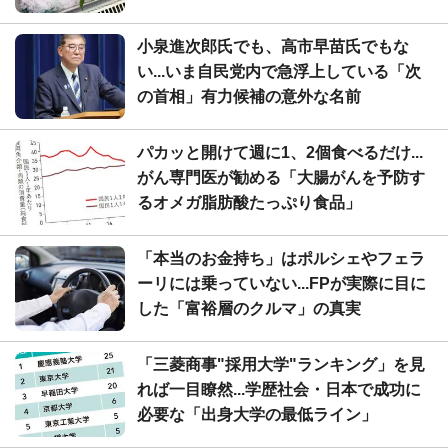
小泉進次郎氏でも、高市早苗氏でもな
い...いま自民党内で急浮上している「次
の首相」有力候補の意外な名前
パカッと開けて週に1、2個食べるだけ...
がん専門医が勧める「大腸がんを予防す
るオメガ脂肪酸たっぷり食品」
「本当のお金持ち」はポルシェやフェラ
ーリには乗っていない...FPが実際に目に
した「富裕層のクルマ」の真実
「三菱商事"採用大学"ランキング」を見
れば一目瞭然...学歴社会・日本で成功に
必要な「出身大学の最低ライン」