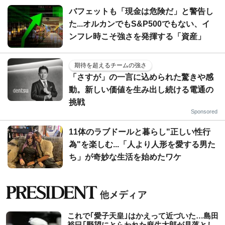
バフェットも「現金は危険だ」と警告し
た...オルカンでもS&P500でもない、イ
ンフレ時こそ強さを発揮する「資産」
期待を超えるチームの強さ
「さすが」の一言に込められた驚きや感
動。新しい価値を生み出し続ける電通の
挑戦
Sponsored
11体のラブドールと暮らし"正しい性行
為"を楽しむ...「人より人形を愛する男た
ち」が奇妙な生活を始めたワケ
これで｢愛子天皇｣はかえって近づいた…島田
裕巳｢野望にとらわれた麻生太郎が見落とし