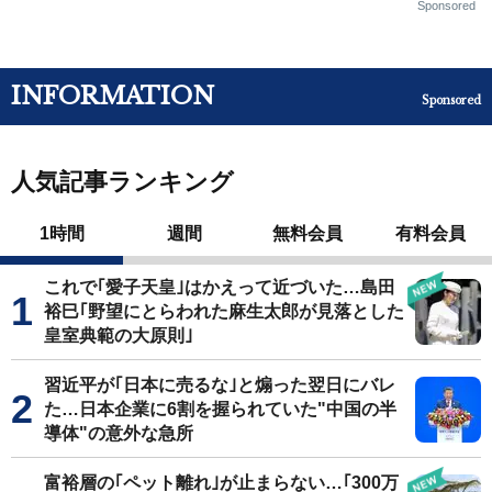
Sponsored
INFORMATION
Sponsored
人気記事ランキング
1時間
週間
無料会員
有料会員
これで｢愛子天皇｣はかえって近づいた…島田
裕巳｢野望にとらわれた麻生太郎が見落とした
皇室典範の大原則｣
習近平が｢日本に売るな｣と煽った翌日にバレ
た…日本企業に6割を握られていた"中国の半
導体"の意外な急所
富裕層の｢ペット離れ｣が止まらない…｢300万