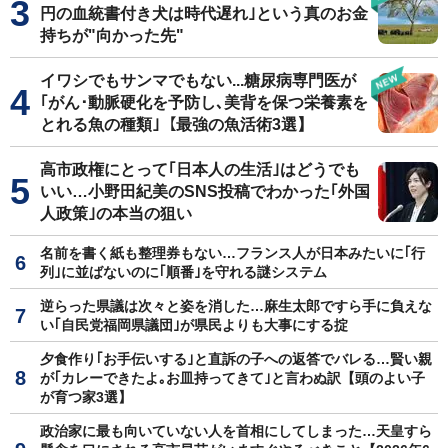
円の血統書付き犬は時代遅れ｣という真のお金
持ちが"向かった先"
イワシでもサンマでもない...糖尿病専門医が
｢がん･動脈硬化を予防し､美背を保つ栄養素を
とれる魚の種類｣【最強の魚活術3選】
高市政権にとって｢日本人の生活｣はどうでも
いい…小野田紀美のSNS投稿でわかった｢外国
人政策｣の本当の狙い
名前を書く紙も整理券もない…フランス人が日本みたいに｢行
列｣に並ばないのに｢順番｣を守れる謎システム
逆らった県議は次々と姿を消した…麻生太郎ですら手に負えな
い｢自民党福岡県議団｣が県民よりも大事にする掟
夕食作り｢お手伝いする｣と直訴の子への返答でバレる…賢い親
が｢カレーできたよ｡お皿持ってきて｣と言わぬ訳【頭のよい子
が育つ家3選】
政治家に最も向いていない人を首相にしてしまった…天皇すら