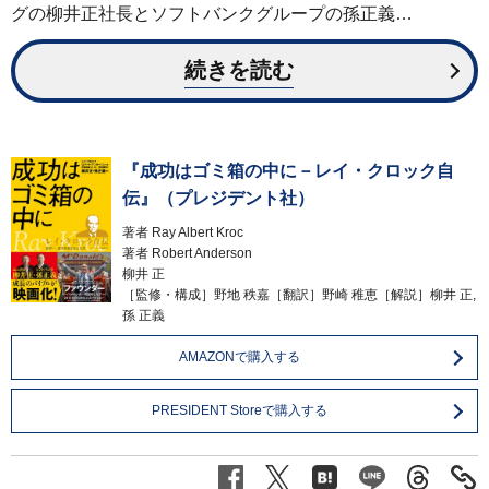
グの柳井正社長とソフトバンクグループの孫正義…
続きを読む
『成功はゴミ箱の中に－レイ・クロック自
伝』（プレジデント社）
著者
Ray Albert Kroc
著者
Robert Anderson
柳井 正
［監修・構成］野地 秩嘉［翻訳］野崎 稚恵［解説］柳井 正,
孫 正義
AMAZONで購入する
PRESIDENT Storeで購入する