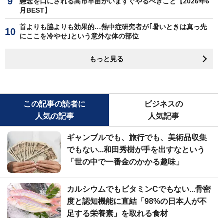
懸念を口にされる高市早苗がいますぐやるべきこと【2026年6
月BEST】
首よりも脇よりも効果的…熱中症研究者が｢暑いときは真っ先
にここを冷やせ｣という意外な体の部位
もっと見る
この記事の読者に
ビジネスの
人気の記事
人気記事
ギャンブルでも、旅行でも、美術品収集
でもない...和田秀樹が手を出すなという
「世の中で一番金のかかる趣味」
カルシウムでもビタミンCでもない...骨密
度と認知機能に直結「98%の日本人が不
足する栄養素」を取れる食材