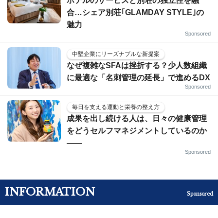
ホテルのサービスと別荘の独立性を融
合…シェア別荘｢GLAMDAY STYLE｣の
魅力
Sponsored
中堅企業にリーズナブルな新提案
なぜ複雑なSFAは挫折する？少人数組織
に最適な「名刺管理の延長」で進めるDX
Sponsored
毎日を支える運動と栄養の整え方
成果を出し続ける人は、日々の健康管理
をどうセルフマネジメントしているのか
——
Sponsored
INFORMATION
Sponsored