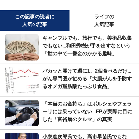
この記事の読者に
ライフの
人気の記事
人気記事
ギャンブルでも、旅行でも、美術品収集
でもない...和田秀樹が手を出すなという
「世の中で一番金のかかる趣味」
パカッと開けて週に1、2個食べるだけ...
がん専門医が勧める「大腸がんを予防す
るオメガ脂肪酸たっぷり食品」
「本当のお金持ち」はポルシェやフェラ
ーリには乗っていない...FPが実際に目に
した「富裕層のクルマ」の真実
小泉進次郎氏でも、高市早苗氏でもな