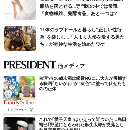
脂肪を落とせる...専門医の中では常識
「食物繊維、発酵食品」あと一つは?
11体のラブドールと暮らし"正しい性行
為"を楽しむ...「人より人形を愛する男た
ち」が奇妙な生活を始めたワケ
台湾では6歳未満は鑑賞NGに…大人が震撼す
る映画｢ちいかわ｣が"灰色"に塗って伏せたも
のの正体
トップページへ
これで｢愛子天皇｣はかえって近づいた…島田
裕巳｢野望にとらわれた麻生太郎が見落とし
た皇室典範の大原則｣