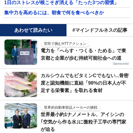
1日のストレスが根こそぎ消える「たった3つの習慣」
集中力を高めるには、朝食で何を食べるべきか
あわせて読みたい
#マインドフルネスの記事
官民で挑むHTTアクション
電力を「へらす・つくる・ためる」で東
京都と企業が歩む持続可能社会への道
Sponsored
カルシウムでもビタミンCでもない...骨密
度と認知機能に直結「98%の日本人が不
足する栄養素」を取れる食材
世界的自動車部品メーカーの挑戦
世界最小約1ナノメートル、アイシンの
｢空気から作る水｣に微粒子工学の専門家
が迫る