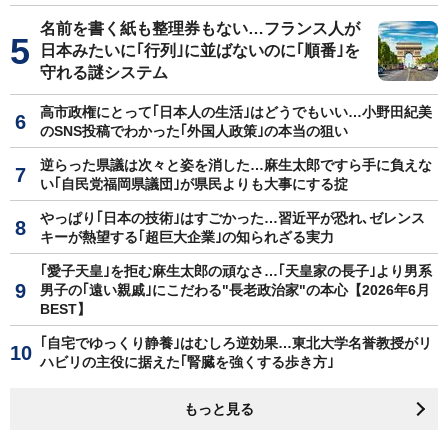
名前を書く紙も整理券もない…フランス人が
日本みたいに｢行列｣に並ばないのに｢順番｣を
守れる謎システム
高市政権にとって｢日本人の生活｣はどうでもいい…小野田紀美
のSNS投稿でわかった｢外国人政策｣の本当の狙い
逆らった県議は次々と姿を消した…麻生太郎ですら手に負えな
い｢自民党福岡県議団｣が県民よりも大事にする掟
やっぱり｢日本の技術｣はすごかった…習近平が恐れ､ゼレンス
キーが熱望する｢超巨大企業｣の知られざる実力
｢愛子天皇｣を拒む麻生太郎の頑なさ…｢天皇家の長子｣より男系
男子の｢遠い親戚｣にこだわる"長老政治家"の本心【2026年6月
BEST】
｢自宅でゆっくり静養｣はむしろ逆効果…東北大学名誉教授がリ
ハビリの主役に据えた｢腎臓を強くする歩き方｣
もっと見る