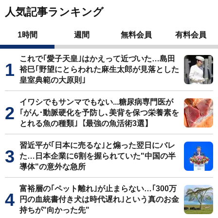
人気記事ランキング
1時間
週間
無料会員
有料会員
これで｢愛子天皇｣はかえって近づいた…島田
裕巳｢野望にとらわれた麻生太郎が見落とした
皇室典範の大原則｣
イワシでもサンマでもない...糖尿病専門医が
｢がん･動脈硬化を予防し､美背を保つ栄養素を
とれる魚の種類｣【最強の魚活術3選】
習近平が｢日本に売るな｣と煽った翌日にバレ
た…日本企業に6割を握られていた"中国の半
導体"の意外な急所
富裕層の｢ペット離れ｣が止まらない…｢300万
円の血統書付き犬は時代遅れ｣という真のお金
持ちが"向かった先"