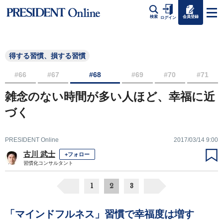
会員登録
検索
ログイン
得する習慣、損する習慣
#66
#67
#68
#69
#70
#71
雑念のない時間が多い人ほど、幸福に近
づく
PRESIDENT Online
2017/03/14 9:00
古川 武士
+フォロー
習慣化コンサルタント
1
2
3
「マインドフルネス」習慣で幸福度は増す