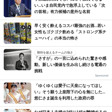
い...いま自民党内で急浮上している「次
の首相」有力候補の意外な名前
早く安く酔えるコスパ最強のお酒...若い
女性もゴクゴク飲める「ストロング系チ
ューハイ」の本当の怖さ
期待を超えるチームの強さ
「さすが」の一言に込められた驚きや感
動。新しい価値を生み出し続ける電通の
挑戦
Sponsored
「ゆくゆくは愛子に天皇になってほし
い」そう願う上皇陛下の心を無にした...
悠仁さま誕生を利用した政府の罪