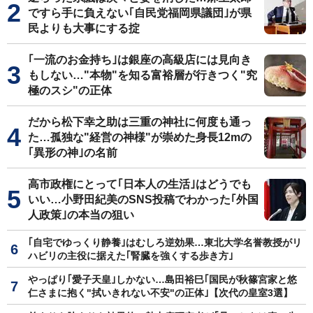
ですら手に負えない｢自民党福岡県議団｣が県
民よりも大事にする掟
｢一流のお金持ち｣は銀座の高級店には見向き
もしない…"本物"を知る富裕層が行きつく"究
極のスシ"の正体
だから松下幸之助は三重の神社に何度も通っ
た…孤独な"経営の神様"が崇めた身長12mの
｢異形の神｣の名前
高市政権にとって｢日本人の生活｣はどうでも
いい…小野田紀美のSNS投稿でわかった｢外国
人政策｣の本当の狙い
｢自宅でゆっくり静養｣はむしろ逆効果…東北大学名誉教授がリ
ハビリの主役に据えた｢腎臓を強くする歩き方｣
やっぱり｢愛子天皇｣しかない…島田裕巳｢国民が秋篠宮家と悠
仁さまに抱く"拭いきれない不安"の正体｣【次代の皇室3選】