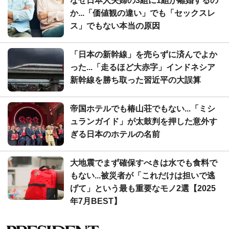
なぜ日本人夫婦の3組に1組が離婚するの
か...「価値観の違い」でも「セックスレ
ス」でもない本当の原因
「日本の新幹線」を売らずに済んでよか
った...「走るほど大赤字」インドネシア
新幹線を勝ち取った習近平の大誤算
帝国ホテルでも椿山荘でもない...「ミシ
ュランガイド」が太鼓判を押した意外す
ぎる日本のホテルの名前
大地震でまず確保すべきは水でも食料で
もない...被災者が「これだけは担いで逃
げて」という最も重要なモノ2選【2025
年7月BEST】