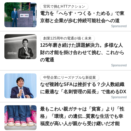
官民で挑むHTTアクション
電力を「へらす・つくる・ためる」で東
京都と企業が歩む持続可能社会への道
Sponsored
創業125周年の電通が描く未来
125年磨き続けた課題解決力。多様な人
財の才能を掛け合わせて挑む、これから
の電通
Sponsored
中堅企業にリーズナブルな新提案
なぜ複雑なSFAは挫折する？少人数組織
に最適な「名刺管理の延長」で進めるDX
Sponsored
最もこわい親ガチャは「貧富」より「性
格」「環境」の遺伝...質素な生活でも幸
福度が高い人が親から受け継いだ才能