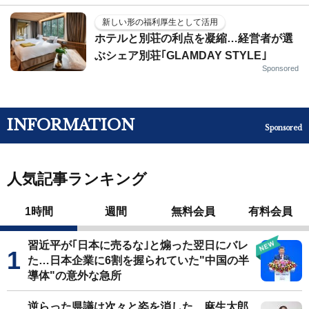
新しい形の福利厚生として活用
ホテルと別荘の利点を凝縮…経営者が選
ぶシェア別荘｢GLAMDAY STYLE｣
Sponsored
INFORMATION
Sponsored
人気記事ランキング
1時間
週間
無料会員
有料会員
習近平が｢日本に売るな｣と煽った翌日にバレ
た…日本企業に6割を握られていた"中国の半
導体"の意外な急所
逆らった県議は次々と姿を消した…麻生太郎