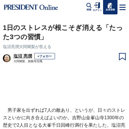
会員登録
検索
ログイン
1日のストレスが根こそぎ消える「たっ
た3つの習慣」
塩沼亮潤大阿闍梨が答える
塩沼 亮潤
+フォロー
大阿闍梨、慈眼寺住職
男子家を出ずれば7人の敵あり、というが、日々のストレ
スといかに向き合えばよいのか。吉野山金峯山寺1300年の
歴史で2人目となる大峯千日回峰行満行を果たした、塩沼亮