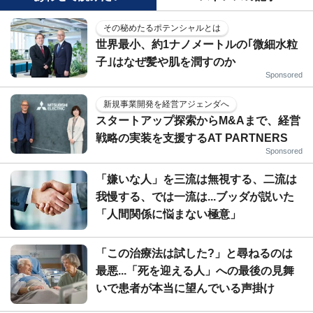
その秘めたるポテンシャルとは
世界最小、約1ナノメートルの｢微細水粒
子｣はなぜ髪や肌を潤すのか
Sponsored
新規事業開発を経営アジェンダへ
スタートアップ探索からM&Aまで、経営
戦略の実装を支援するAT PARTNERS
Sponsored
「嫌いな人」を三流は無視する、二流は
我慢する、では一流は...ブッダが説いた
「人間関係に悩まない極意」
「この治療法は試した?」と尋ねるのは
最悪...「死を迎える人」への最後の見舞
いで患者が本当に望んでいる声掛け