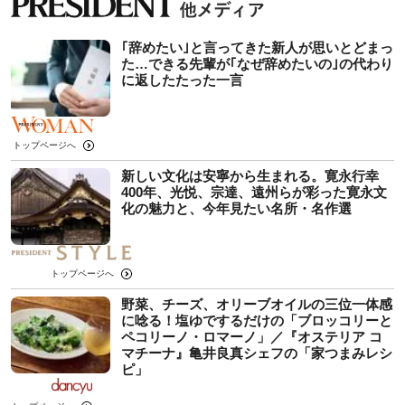
｢辞めたい｣と言ってきた新人が思いとどまっ
た…できる先輩が｢なぜ辞めたいの｣の代わり
に返したたった一言
トップページへ
新しい文化は安寧から生まれる。寛永行幸
400年、光悦、宗達、遠州らが彩った寛永文
化の魅力と、今年見たい名所・名作選
トップページへ
野菜、チーズ、オリーブオイルの三位一体感
に唸る！塩ゆでするだけの「ブロッコリーと
ペコリーノ・ロマーノ」／『オステリア コ
マチーナ』亀井良真シェフの「家つまみレシ
ピ」