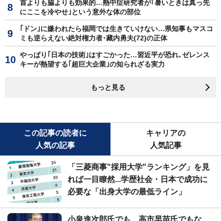
首よりも脇よりも効果的…熱中症研究者が｢暑いときは真っ先
にここを冷やせ｣という意外な体の部位
｢ドン｣に嫌われたら福岡では生きていけない…県知事もマスコ
ミも逆らえない絶対権力者･藏内勇夫(72)の正体
やっぱり｢日本の技術｣はすごかった…習近平が恐れ､ゼレンス
キーが熱望する｢超巨大企業｣の知られざる実力
もっと見る
この記事の読者に
キャリアの
人気の記事
人気記事
「三菱商事"採用大学"ランキング」を見
れば一目瞭然...学歴社会・日本で成功に
必要な「出身大学の最低ライン」
小泉進次郎氏でも、高市早苗氏でもな