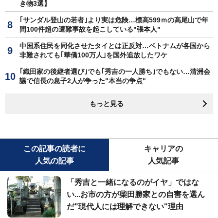
き物3選】
｢サンダル登山の若者｣より実は危険…標高599ｍの高尾山で年
間100件超の遭難事故を起こしている"張本人"
中国系住民を同化させたタイとは正反対…ベトナムが各国から
非難されても｢華僑100万人｣を国外追放したワケ
｢織田家の後継者選び｣でも｢秀吉の一人勝ち｣でもない…清洲会
議で信長の息子2人が争った"本当の争点"
もっと見る
この記事の読者に
キャリアの
人気の記事
人気記事
「秀吉と一緒になるのがイヤ」ではな
い...お市の方が柴田勝家との自害を選ん
だ"現代人には理解できない"理由