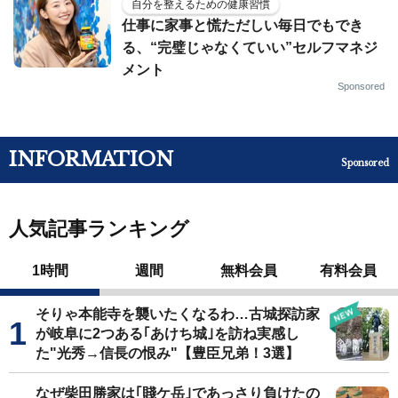
自分を整えるための健康習慣
仕事に家事と慌ただしい毎日でもでき
る、“完璧じゃなくていい”セルフマネジ
メント
Sponsored
INFORMATION
Sponsored
人気記事ランキング
1時間
週間
無料会員
有料会員
そりゃ本能寺を襲いたくなるわ…古城探訪家
が岐阜に2つある｢あけち城｣を訪ね実感し
た"光秀→信長の恨み"【豊臣兄弟！3選】
なぜ柴田勝家は｢賤ケ岳｣であっさり負けたの