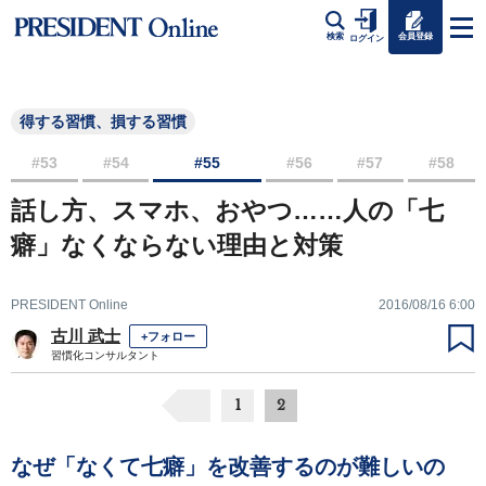
会員登録
検索
ログイン
得する習慣、損する習慣
#53
#54
#55
#56
#57
#58
話し方、スマホ、おやつ……人の「七
癖」なくならない理由と対策
PRESIDENT Online
2016/08/16 6:00
古川 武士
+フォロー
習慣化コンサルタント
1
2
なぜ「なくて七癖」を改善するのが難しいの