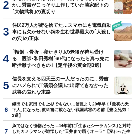
か…秀吉がこっそり工作していた勝家配下の
｢大物武将｣の裏切り
住民2万人が街を捨てた…スマホにも電気自動
車にも欠かせない銅を生む世界最大の｢人殺し
の穴｣の正体
｢転倒→骨折→寝たきり｣の老後が待ち受け
る…医師･和田秀樹｢60代になったら真っ先に
断捨離すべきもの｣【定年後の黄金期3選】
信長を支える四天王の一人だったのに…秀吉
にハメられて｢清須会議｣に出席できなかった
武将の哀れな末路
織田でも武田でも上杉でもない…信長より20年早く｢最初の天
下人｣になった､教科書に載らない戦国武将の名前【豊臣兄弟！
3選】
魚ではなく怪物だった…44年前に｢生きたシーラカンス｣と対峙
したカメラマンが戦慄した"天井まで届くオーラ"【変わった生