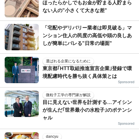
ほったらかしでもお金が貯まる人貯まら
ない人の"小さくて大きな差"
「宅配やデリバリー業者は即見破る」マ
ンション住人の民度の高低や頭の良しあ
しが簡単にバレる"日常の場面"
選ばれる企業になるために
東京都｢HTT取組推進宣言企業｣登録で環
境配慮時代を勝ち抜く具体策とは
Sponsored
微粒子工学の専門家が解説
目に見えない世界を計測する…アイシン
が生んだ｢世界最小の水粒子｣のポテンシ
ャル
Sponsored
dancyu