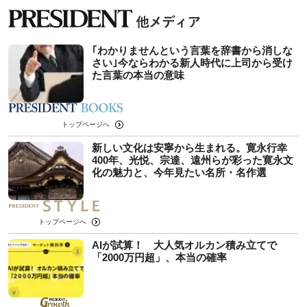
｢わかりませんという言葉を辞書から消しな
さい｣今ならわかる新人時代に上司から受け
た言葉の本当の意味
トップページへ
新しい文化は安寧から生まれる。寛永行幸
400年、光悦、宗達、遠州らが彩った寛永文
化の魅力と、今年見たい名所・名作選
トップページへ
AIが試算！ 大人気オルカン積み立てで
「2000万円超」、本当の確率