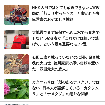
NHK大河ではとても放送できない...宣教
師に「獣より劣ったもの」と書かれた豊
臣秀吉のおぞましき性欲
大地震でまず確保すべきは水でも食料で
もない...被災者が「これだけは担いで逃
げて」という最も重要なモノ2選
石田三成と戦っていないのに関ヶ原合戦
後に大出世...徳川家康が厚い信頼を置い
た「戦国最大の悪人」
カタツムリは「殻のあるナメクジ」では
ない...日本人が誤解している「カタツム
リ」と「ナメクジ」の意外な関係