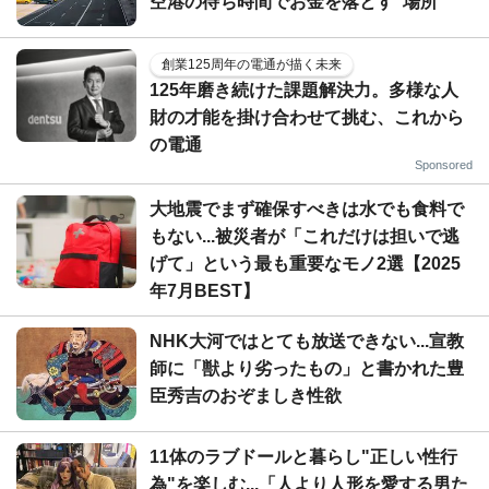
空港の待ち時間でお金を落とす"場所"
創業125周年の電通が描く未来
125年磨き続けた課題解決力。多様な人
財の才能を掛け合わせて挑む、これから
の電通
Sponsored
大地震でまず確保すべきは水でも食料で
もない...被災者が「これだけは担いで逃
げて」という最も重要なモノ2選【2025
年7月BEST】
NHK大河ではとても放送できない...宣教
師に「獣より劣ったもの」と書かれた豊
臣秀吉のおぞましき性欲
11体のラブドールと暮らし"正しい性行
為"を楽しむ...「人より人形を愛する男た