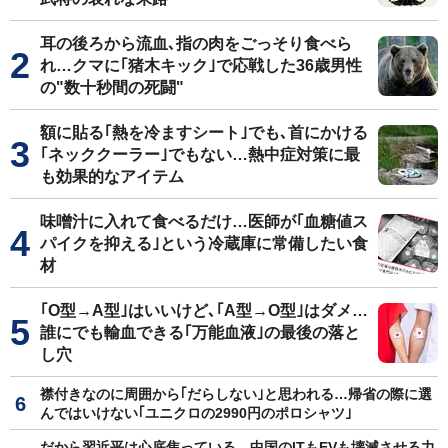
耳の後ろから流血､指の肉をごっそり食べら
れ…クマに｢猪木キック｣で応戦した36歳男性
の"数十秒間の死闘"
額に貼る｢熱を冷ますシート｣でも､首にかける
｢ネッククーラー｣でもない…熱中症対策に最
も効果的なアイテム
味噌汁に入れて食べるだけ…医師が｢血糖値ス
パイクを抑える｣という冷蔵庫に常備したい食
材
｢O型→A型｣はいいけど､｢A型→O型｣はダメ…
誰にでも輸血できる｢万能血液｣の最後の落と
し穴
襟付きなのに周囲から｢だらしない｣と思われる…帰省の際に選
んではいけない｢ユニクロの2990円のポロシャツ｣
だから習近平は心底焦っている…中国のITもEVも壊滅させる力