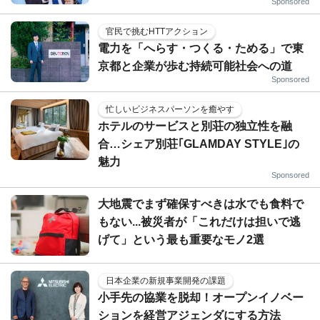
Sponsored
官民で挑むHTTアクション
電力を「へらす・つくる・ためる」で東
京都と企業が歩む持続可能社会への道
Sponsored
忙しいビジネスパーソンを癒やす
ホテルのサービスと別荘の独立性を融
合…シェア別荘｢GLAMDAY STYLE｣の
魅力
Sponsored
大地震でまず確保すべきは水でも食料で
もない...被災者が「これだけは担いで逃
げて」という最も重要なモノ2選
日本企業の新規事業開発の課題
小手先の協業を脱却！オープンイノベー
ションを経営アジェンダにする方法