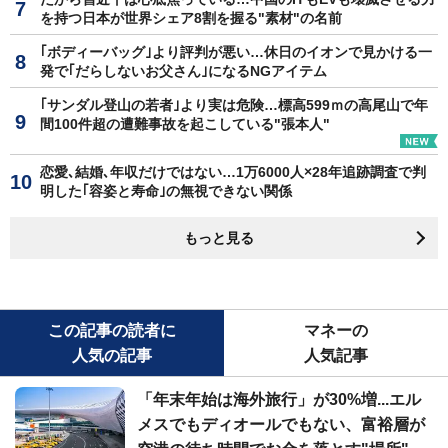
を持つ日本が世界シェア8割を握る"素材"の名前
｢ボディーバッグ｣より評判が悪い…休日のイオンで見かける一
発で｢だらしないお父さん｣になるNGアイテム
｢サンダル登山の若者｣より実は危険…標高599ｍの高尾山で年
間100件超の遭難事故を起こしている"張本人"
恋愛､結婚､年収だけではない…1万6000人×28年追跡調査で判
明した｢容姿と寿命｣の無視できない関係
もっと見る
この記事の読者に
マネーの
人気の記事
人気記事
「年末年始は海外旅行」が30%増...エル
メスでもディオールでもない、富裕層が