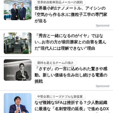
世界的自動車部品メーカーの挑戦
世界最小約1ナノメートル、アイシンの
｢空気から作る水｣に微粒子工学の専門家
が迫る
Sponsored
「秀吉と一緒になるのがイヤ」ではな
い...お市の方が柴田勝家との自害を選ん
だ"現代人には理解できない"理由
期待を超えるチームの強さ
「さすが」の一言に込められた驚きや感
動。新しい価値を生み出し続ける電通の
挑戦
Sponsored
中堅企業にリーズナブルな新提案
なぜ複雑なSFAは挫折する？少人数組織
に最適な「名刺管理の延長」で進めるDX