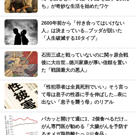
ち」が奇妙な生活を始めたワケ
2600年前から「付き合ってはいけない
人」は決まっている...ブッダが説いた
「人生破滅する10タイプ」
石田三成と戦っていないのに関ヶ原合戦
後に大出世...徳川家康が厚い信頼を置い
た「戦国最大の悪人」
「性犯罪者は全員死刑でいい」そう言っ
て母は息子の性器に手を伸ばした...表に
出ない「息子を襲う母」のリアル
パカッと開けて週に1、2個食べるだけ...
がん専門医が勧める「大腸がんを予防す
るオメガ脂肪酸たっぷり食品」