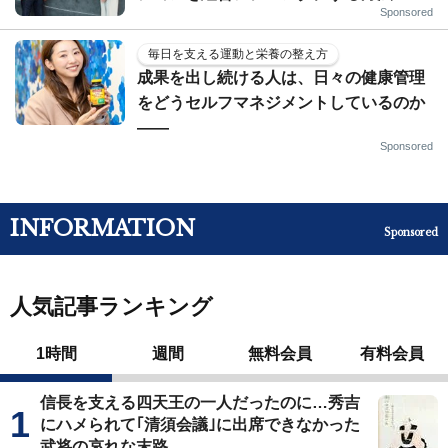
Sponsored
毎日を支える運動と栄養の整え方
成果を出し続ける人は、日々の健康管理
をどうセルフマネジメントしているのか
——
Sponsored
INFORMATION
Sponsored
人気記事ランキング
1時間
週間
無料会員
有料会員
信長を支える四天王の一人だったのに…秀吉
にハメられて｢清須会議｣に出席できなかった
武将の哀れな末路