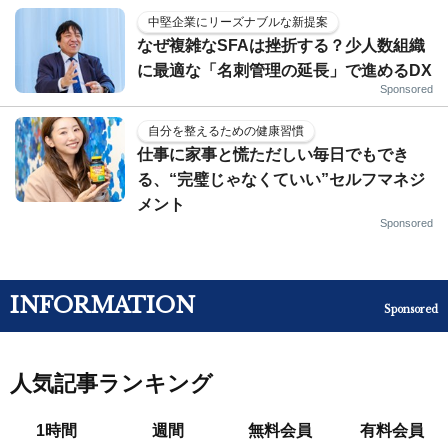
中堅企業にリーズナブルな新提案
なぜ複雑なSFAは挫折する？少人数組織
に最適な「名刺管理の延長」で進めるDX
Sponsored
自分を整えるための健康習慣
仕事に家事と慌ただしい毎日でもでき
る、“完璧じゃなくていい”セルフマネジ
メント
Sponsored
INFORMATION
Sponsored
人気記事ランキング
1時間
週間
無料会員
有料会員