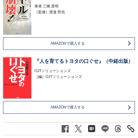
著者
三橋 貴明
［監修］渡邉 哲也
AMAZONで購入する
『人を育てるトヨタの口ぐせ』（中経出版）
OJTソリューションズ
［編］OJTソリューションズ
AMAZONで購入する