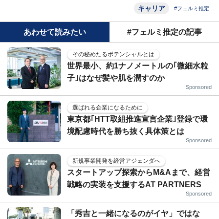
キャリア
#フェルミ推定
あわせて読みたい
#フェルミ推定の記事
その秘めたるポテンシャルとは
世界最小、約1ナノメートルの｢微細水粒
子｣はなぜ髪や肌を潤すのか
Sponsored
選ばれる企業になるために
東京都｢HTT取組推進宣言企業｣登録で環
境配慮時代を勝ち抜く具体策とは
Sponsored
新規事業開発を経営アジェンダへ
スタートアップ探索からM&Aまで、経営
戦略の実装を支援するAT PARTNERS
Sponsored
「秀吉と一緒になるのがイヤ」ではな