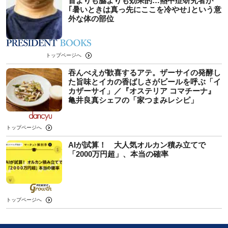
首よりも脇よりも効果的…熱中症研究者が
｢暑いときは真っ先にここを冷やせ｣という意
外な体の部位
トップページへ
吞んべえが歓喜するアテ。ザーサイの発酵し
た旨味とイカの香ばしさがビールを呼ぶ「イ
カザーサイ」／『オステリア コマチーナ』
⻲井良真シェフの「家つまみレシピ」
トップページへ
AIが試算！ 大人気オルカン積み立てで
「2000万円超」、本当の確率
トップページへ