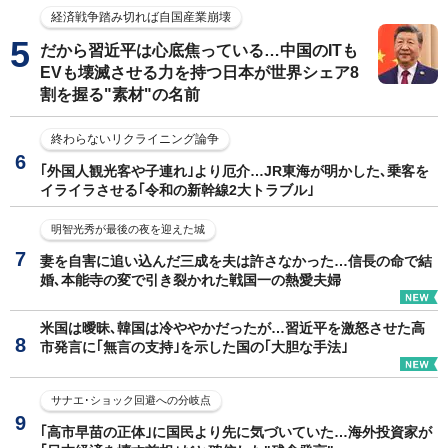
経済戦争踏み切れば自国産業崩壊
だから習近平は心底焦っている…中国のITも
EVも壊滅させる力を持つ日本が世界シェア8
割を握る"素材"の名前
終わらないリクライニング論争
｢外国人観光客や子連れ｣より厄介…JR東海が明かした､乗客を
イライラさせる｢令和の新幹線2大トラブル｣
明智光秀が最後の夜を迎えた城
妻を自害に追い込んだ三成を夫は許さなかった…信長の命で結
婚､本能寺の変で引き裂かれた戦国一の熱愛夫婦
米国は曖昧､韓国は冷ややかだったが…習近平を激怒させた高
市発言に｢無言の支持｣を示した国の｢大胆な手法｣
サナエ･ショック回避への分岐点
｢高市早苗の正体｣に国民より先に気づいていた…海外投資家が