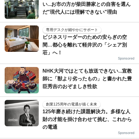
い...お市の方が柴田勝家との自害を選ん
だ"現代人には理解できない"理由
専用デスクが細やかにサポート
ビジネスリーダーのための安らぎの空
間…都心を離れて軽井沢の「シェア別
荘」へ！
Sponsored
NHK大河ではとても放送できない...宣教
師に「獣より劣ったもの」と書かれた豊
臣秀吉のおぞましき性欲
創業125周年の電通が描く未来
125年磨き続けた課題解決力。多様な人
財の才能を掛け合わせて挑む、これから
の電通
Sponsored