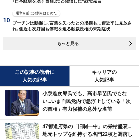
｢日本経済を壊す首相｣だと確信した"残念発言"
選挙を前に分裂をはじめた
プーチンは動揺し､言葉を失ったとの指摘も…習近平に見放さ
れ､側近も友好国も停戦を迫る独裁政権の末期症状
もっと見る
この記事の読者に
キャリアの
人気の記事
人気記事
小泉進次郎氏でも、高市早苗氏でもな
い...いま自民党内で急浮上している「次
の首相」有力候補の意外な名前
47都道府県の「旧制一中」の栄枯盛衰...
地元トップを維持する名門22校と凋落し