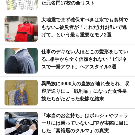
た元名門17校の全リスト
大地震でまず確保すべきは水でも食料で
もない...被災者が「これだけは担いで逃
げて」という最も重要なモノ2選
仕事のデキない人ほどこの髪形をしてい
る...相手から全く信頼されない「ビジネ
スで一発アウト」ヘアスタイル3選
異民族に3000人の皇族が連れ去られ、収
容所送りに...「戦利品」になった女性皇
族たちがたどった悲惨な結末
「本当のお金持ち」はポルシェやフェラ
ーリには乗っていない...FPが実際に目に
した「富裕層のクルマ」の真実