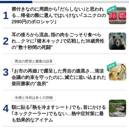
襟付きなのに周囲から｢だらしない｣と思われ
る…帰省の際に選んではいけない｢ユニクロの
2990円のポロシャツ｣
耳の後ろから流血､指の肉をごっそり食べら
れ…クマに｢猪木キック｣で応戦した36歳男性
の"数十秒間の死闘"
秀吉の野望と勝家の誤算
｢お市の再婚｣で露呈した秀吉の腹黒さ…清須
会議の約束を守ったのに､滅亡に追い込まれた
柴田勝家の"急所"
冷感と冷却は全くの別物
額に貼る｢熱を冷ますシート｣でも､首にかける
｢ネッククーラー｣でもない…熱中症対策に最
も効果的なアイテム