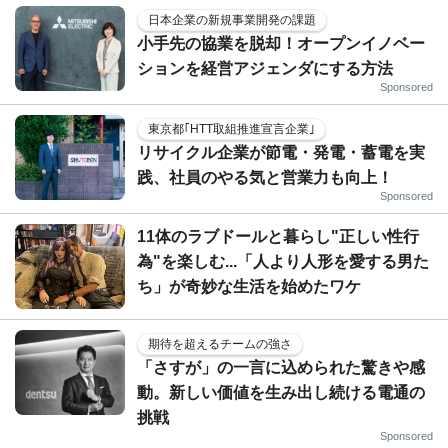
日本企業の新規事業開発の課題
小手先の協業を脱却！オープンイノベー
ションを経営アジェンダにする方法
Sponsored
東京都｢HTT取組推進宣言企業｣
リサイクル企業が節電・発電・蓄電を実
践、社員のやる気と営業力も向上！
Sponsored
11体のラブドールと暮らし"正しい性行
為"を楽しむ...「人より人形を愛する男た
ち」が奇妙な生活を始めたワケ
期待を超えるチームの強さ
「さすが」の一言に込められた驚きや感
動。新しい価値を生み出し続ける電通の
挑戦
Sponsored