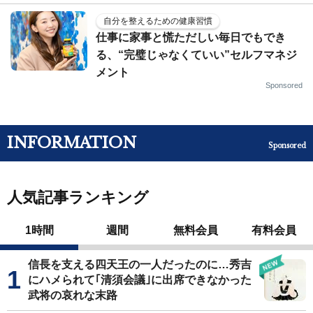
自分を整えるための健康習慣
仕事に家事と慌ただしい毎日でもでき
る、“完璧じゃなくていい”セルフマネジ
メント
Sponsored
INFORMATION
Sponsored
人気記事ランキング
1時間
週間
無料会員
有料会員
信長を支える四天王の一人だったのに…秀吉
にハメられて｢清須会議｣に出席できなかった
武将の哀れな末路