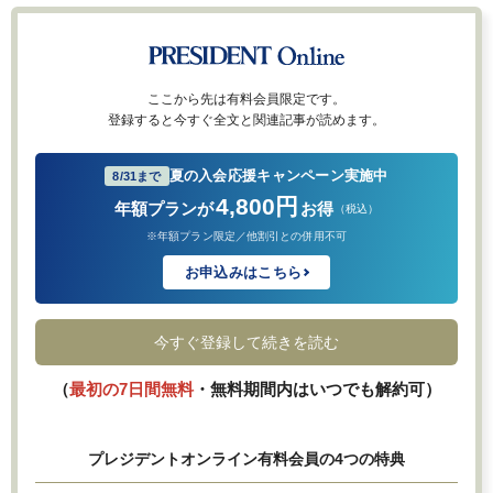
ここから先は有料会員限定です。
登録すると今すぐ全文と関連記事が読めます。
夏の入会応援キャンペーン実施中
8/31まで
4,800円
年額プランが
お得
（税込）
※年額プラン限定／他割引との併用不可
お申込みはこちら
今すぐ登録して続きを読む
（
最初の7日間無料
・無料期間内はいつでも解約可）
プレジデントオンライン有料会員の4つの特典