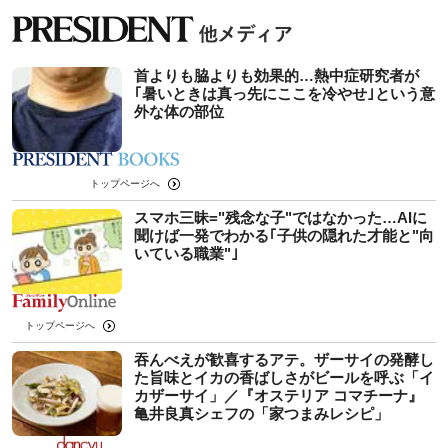
首よりも脇よりも効果的…熱中症研究者が
｢暑いときは真っ先にここを冷やせ｣という意
外な体の部位
トップページへ
スマホ三昧="残念な子"ではなかった…AIに
聞けば一発でわかる｢子供の隠れた才能と"向
いている職業"｣
トップページへ
吞んべえが歓喜するアテ。ザーサイの発酵し
た旨味とイカの香ばしさがビールを呼ぶ「イ
カザーサイ」／『オステリア コマチーナ』
⻲井良真シェフの「家つまみレシピ」