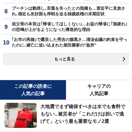
プーチンは動揺し､言葉を失ったとの指摘も…習近平に見放さ
れ､側近も友好国も停戦を迫る独裁政権の末期症状
祖父母の本音は｢帰省してほしくない｣…お盆の帰省に｢孫疲れ｣
の悲鳴が上がるようになった構造的な理由
｢お市の再婚｣で露呈した秀吉の腹黒さ…清須会議の約束を守っ
たのに､滅亡に追い込まれた柴田勝家の"急所"
もっと見る
この記事の読者に
キャリアの
人気の記事
人気記事
大地震でまず確保すべきは水でも食料で
もない...被災者が「これだけは担いで逃
げて」という最も重要なモノ2選