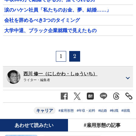
涙のハケン社員「私たちのお金、夢、結婚……」
会社を辞めるべき3つのタイミング
大学中退、ブラック企業就職で見えたもの
1
2
西川 修一（にしかわ・しゅういち）
ライター・編集者
キャリア
#雇用形態
#年収・給料
#結婚
#転職
#就職
あわせて読みたい
#雇用形態の記事