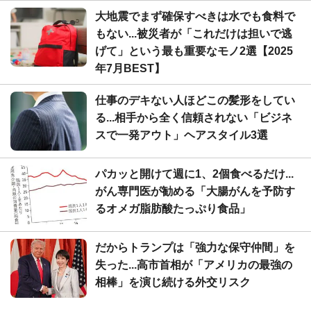
大地震でまず確保すべきは水でも食料で
もない...被災者が「これだけは担いで逃
げて」という最も重要なモノ2選【2025
年7月BEST】
仕事のデキない人ほどこの髪形をしてい
る...相手から全く信頼されない「ビジネ
スで一発アウト」ヘアスタイル3選
パカッと開けて週に1、2個食べるだけ...
がん専門医が勧める「大腸がんを予防す
るオメガ脂肪酸たっぷり食品」
だからトランプは「強力な保守仲間」を
失った...高市首相が「アメリカの最強の
相棒」を演じ続ける外交リスク