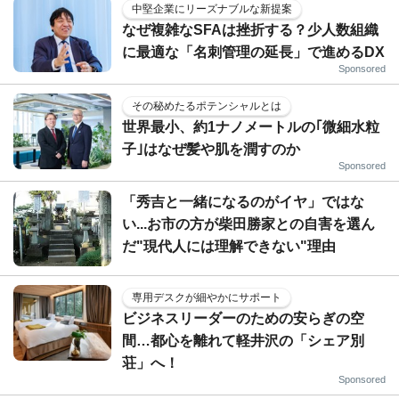
中堅企業にリーズナブルな新提案
なぜ複雑なSFAは挫折する？少人数組織
に最適な「名刺管理の延長」で進めるDX
Sponsored
その秘めたるポテンシャルとは
世界最小、約1ナノメートルの｢微細水粒
子｣はなぜ髪や肌を潤すのか
Sponsored
「秀吉と一緒になるのがイヤ」ではな
い...お市の方が柴田勝家との自害を選ん
だ"現代人には理解できない"理由
専用デスクが細やかにサポート
ビジネスリーダーのための安らぎの空
間…都心を離れて軽井沢の「シェア別
荘」へ！
Sponsored