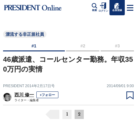
会員登録
検索
ログイン
漂流する非正規社員
#1
#2
#3
46歳派遣、コールセンター勤務。年収35
0万円の実情
PRESIDENT 2014年2月17日号
2014/09/01 9:00
西川 修一
+フォロー
ライター・編集者
1
2