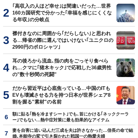
｢高収入の人ほど幸せ｣は間違いだった…世界
160カ国研究で分かった｢幸福を感じにくくな
る年収｣の分岐点
襟付きなのに周囲から｢だらしない｣と思われ
る…帰省の際に選んではいけない｢ユニクロの
2990円のポロシャツ｣
耳の後ろから流血､指の肉をごっそり食べら
れ…クマに｢猪木キック｣で応戦した36歳男性
の"数十秒間の死闘"
だから習近平は心底焦っている…中国のITも
EVも壊滅させる力を持つ日本が世界シェア8
割を握る"素材"の名前
額に貼る｢熱を冷ますシート｣でも､首にかける｢ネッククーラ
ー｣でもない…熱中症対策に最も効果的なアイテム
妻を自害に追い込んだ三成を夫は許さなかった…信長の命で結
婚､本能寺の変で引き裂かれた戦国一の熱愛夫婦