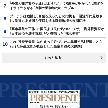
｢外国人観光客や子連れ｣より厄介…JR東海が明かした､乗客を
イライラさせる｢令和の新幹線2大トラブル｣
プーチンは動揺し､言葉を失ったとの指摘も…習近平に見放さ
れ､側近も友好国も停戦を迫る独裁政権の末期症状
｢高市早苗の正体｣に国民より先に気づいていた…海外投資家が
｢日本経済を壊す首相｣だと確信した"残念発言"
これで｢愛子天皇｣はかえって近づいた…島田裕巳｢野望にとら
われた麻生太郎が見落とした皇室典範の大原則｣
もっと見る