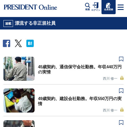
会員登録
検索
ログイン
漂流する非正規社員
連載
45歳契約、通信保守会社勤務。年収440万円
の実情
西川 修一
49歳契約、建設会社勤務。年収550万円の実
情
西川 修一