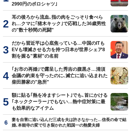
2990円のポロシャツ｣
耳の後ろから流血､指の肉をごっそり食べら
れ…クマに｢猪木キック｣で応戦した36歳男性
の"数十秒間の死闘"
だから習近平は心底焦っている…中国のITも
EVも壊滅させる力を持つ日本が世界シェア8
割を握る"素材"の名前
｢お市の再婚｣で露呈した秀吉の腹黒さ…清須
会議の約束を守ったのに､滅亡に追い込まれた
柴田勝家の"急所"
額に貼る｢熱を冷ますシート｣でも､首にかける
｢ネッククーラー｣でもない…熱中症対策に最
も効果的なアイテム
妻を自害に追い込んだ三成を夫は許さなかった…信長の命で結
婚､本能寺の変で引き裂かれた戦国一の熱愛夫婦