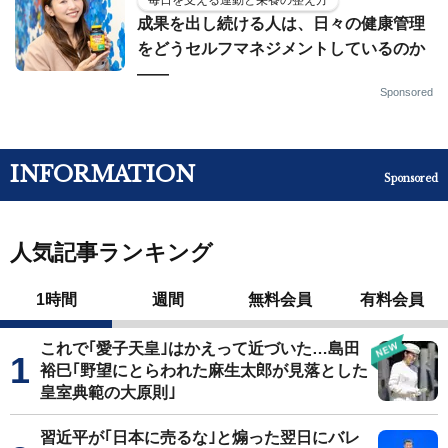
成果を出し続ける人は、日々の健康管理
をどうセルフマネジメントしているのか
——
Sponsored
INFORMATION
Sponsored
人気記事ランキング
1時間
週間
無料会員
有料会員
これで｢愛子天皇｣はかえって近づいた…島田
裕巳｢野望にとらわれた麻生太郎が見落とした
皇室典範の大原則｣
習近平が｢日本に売るな｣と煽った翌日にバレ