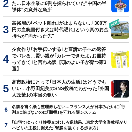
た…日本企業に6割を握られていた"中国の半
導体"の意外な急所
富裕層の｢ペット離れ｣が止まらない…｢300万
円の血統書付き犬は時代遅れ｣という真のお金
持ちが"向かった先"
夕食作り｢お手伝いする｣と直訴の子への返答
でバレる…賢い親が｢カレーできたよ｡お皿持
ってきて｣と言わぬ訳【頭のよい子が育つ家3
選】
高市政権にとって｢日本人の生活｣はどうでも
いい…小野田紀美のSNS投稿でわかった｢外国
人政策｣の本当の狙い
名前を書く紙も整理券もない…フランス人が日本みたいに｢行
列｣に並ばないのに｢順番｣を守れる謎システム
｢自宅でゆっくり静養｣はむしろ逆効果…東北大学名誉教授がリ
ハビリの主役に据えた｢腎臓を強くする歩き方｣