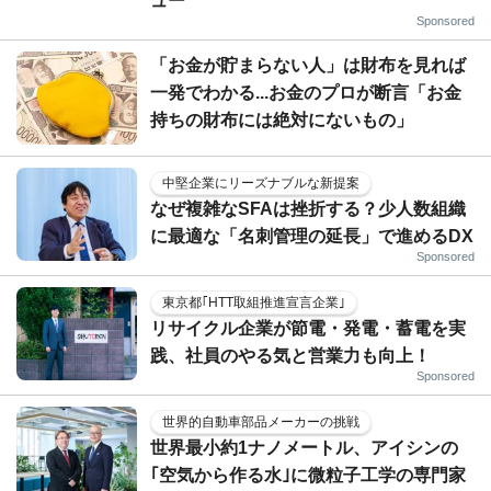
ュー
Sponsored
「お金が貯まらない人」は財布を見れば
一発でわかる...お金のプロが断言「お金
持ちの財布には絶対にないもの」
中堅企業にリーズナブルな新提案
なぜ複雑なSFAは挫折する？少人数組織
に最適な「名刺管理の延長」で進めるDX
Sponsored
東京都｢HTT取組推進宣言企業｣
リサイクル企業が節電・発電・蓄電を実
践、社員のやる気と営業力も向上！
Sponsored
世界的自動車部品メーカーの挑戦
世界最小約1ナノメートル、アイシンの
｢空気から作る水｣に微粒子工学の専門家