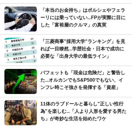
「本当のお金持ち」はポルシェやフェラ
ーリには乗っていない...FPが実際に目に
した「富裕層のクルマ」の真実
「三菱商事"採用大学"ランキング」を見
れば一目瞭然...学歴社会・日本で成功に
必要な「出身大学の最低ライン」
バフェットも「現金は危険だ」と警告し
た...オルカンでもS&P500でもない、イ
ンフレ時こそ強さを発揮する「資産」
11体のラブドールと暮らし"正しい性行
為"を楽しむ...「人より人形を愛する男た
ち」が奇妙な生活を始めたワケ