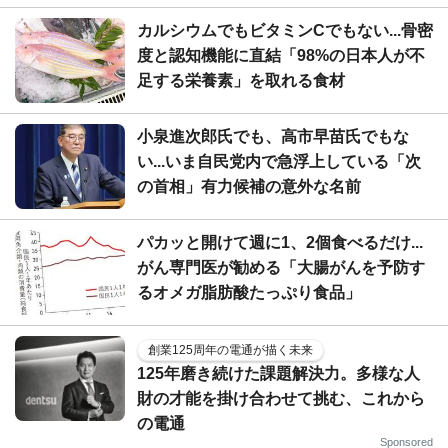
カルシウムでもビタミンCでもない...骨密
度と認知機能に直結「98%の日本人が不
足する栄養素」を取れる食材
小泉進次郎氏でも、高市早苗氏でもな
い...いま自民党内で急浮上している「次
の首相」有力候補の意外な名前
パカッと開けて週に1、2個食べるだけ...
がん専門医が勧める「大腸がんを予防す
るオメガ脂肪酸たっぷり食品」
創業125周年の電通が描く未来
125年磨き続けた課題解決力。多様な人
財の才能を掛け合わせて挑む、これから
の電通
Sponsored