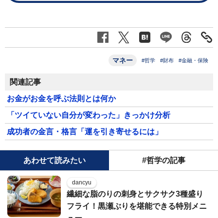
マネー
#哲学
#財布
#金融・保険
関連記事
お金がお金を呼ぶ法則とは何か
「ツイていない自分が変わった」きっかけ分析
成功者の金言・格言「運を引き寄せるには」
あわせて読みたい
#哲学の記事
dancyu
繊細な脂のりの刺身とサクサク3種盛り
フライ！黒瀬ぶりを堪能できる特別メニ