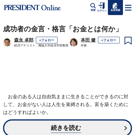
会員登録
検索
ログイン
成功者の金言・格言「お金とは何か」
森永 卓郎
本田 健
+フォロー
+フォロー
経済アナリスト、獨協大学経済学部教授
作家
お金のある人は自由気ままに生きることができるのに対
して、お金がない人は人生を束縛される。富を築くために
はどうすればよいか。
続きを読む