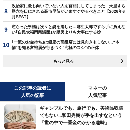
政治家に最も向いていない人を首相にしてしまった…天皇すら
懸念を口にされる高市早苗がいますぐやるべきこと【2026年6
月BEST】
逆らった県議は次々と姿を消した…麻生太郎ですら手に負えな
い｢自民党福岡県議団｣が県民よりも大事にする掟
｢一流のお金持ち｣は銀座の高級店には見向きもしない…"本
物"を知る富裕層が行きつく"究極のスシ"の正体
もっと見る
この記事の読者に
マネーの
人気の記事
人気記事
ギャンブルでも、旅行でも、美術品収集
でもない...和田秀樹が手を出すなという
「世の中で一番金のかかる趣味」