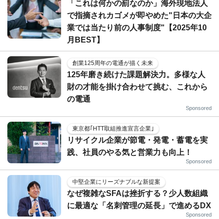
「これは何かの罰なのか」海外現地法人
で指摘されカゴメが即やめた"日本の大企
業では当たり前の人事制度"【2025年10
月BEST】
創業125周年の電通が描く未来
125年磨き続けた課題解決力。多様な人
財の才能を掛け合わせて挑む、これから
の電通
Sponsored
東京都｢HTT取組推進宣言企業｣
リサイクル企業が節電・発電・蓄電を実
践、社員のやる気と営業力も向上！
Sponsored
中堅企業にリーズナブルな新提案
なぜ複雑なSFAは挫折する？少人数組織
に最適な「名刺管理の延長」で進めるDX
Sponsored