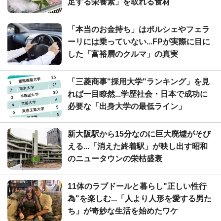
足する栄養素」を取れる食材
「本当のお金持ち」はポルシェやフェラ
ーリには乗っていない...FPが実際に目に
した「富裕層のクルマ」の真実
「三菱商事"採用大学"ランキング」を見
れば一目瞭然...学歴社会・日本で成功に
必要な「出身大学の最低ライン」
新大阪駅から15分なのに巨大廃墟がそび
える...「消えた終着駅」が映し出す昭和
のニュータウンの栄枯盛衰
11体のラブドールと暮らし"正しい性行
為"を楽しむ...「人より人形を愛する男た
ち」が奇妙な生活を始めたワケ