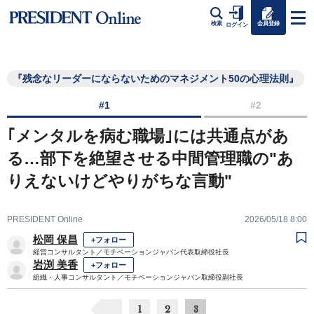
会員登録
検索
ログイン
『残念なリーダーにならないためのマネジメント50の心理法則』
#1
#2
｢メンタルを病む職場｣には共通点があ
る…部下を絶望させる中間管理職の"あ
りえないけどやりがちな言動"
PRESIDENT Online
2026/05/18 8:00
松岡 保昌
+フォロー
経営コンサルタント／モチベーションジャパン代表取締役社長
岩渕 美香
+フォロー
組織・人事コンサルタント／モチベーションジャパン取締役副社長
1
2
3