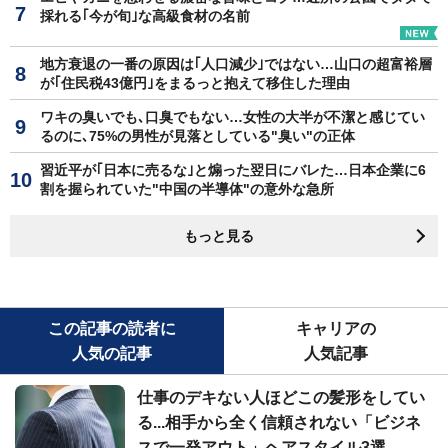
採れる｢今が旬｣な高級食材の名前
地方衰退の一番の原因は｢人口減少｣ではない…山口の超富裕層
が｢住民税43億円｣をまるっと抱えて移住した理由
ワキの臭いでも､口臭でもない…女性の大半が不潔と感じてい
るのに､75%の男性が見落としている"臭い"の正体
習近平が｢日本に売るな｣と煽った翌日にバレた…日本企業に6
割を握られていた"中国の半導体"の意外な急所
もっと見る
この記事の読者に
キャリアの
人気の記事
人気記事
仕事のデキない人ほどこの髪形をしてい
る...相手から全く信頼されない「ビジネ
スで一発アウト」ヘアスタイル3選