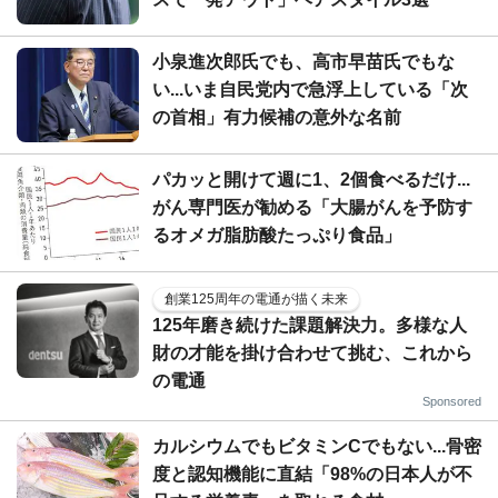
小泉進次郎氏でも、高市早苗氏でもな
い...いま自民党内で急浮上している「次
の首相」有力候補の意外な名前
パカッと開けて週に1、2個食べるだけ...
がん専門医が勧める「大腸がんを予防す
るオメガ脂肪酸たっぷり食品」
創業125周年の電通が描く未来
125年磨き続けた課題解決力。多様な人
財の才能を掛け合わせて挑む、これから
の電通
Sponsored
カルシウムでもビタミンCでもない...骨密
度と認知機能に直結「98%の日本人が不