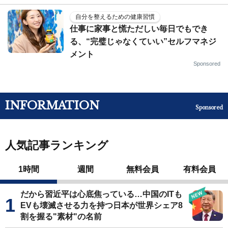
自分を整えるための健康習慣
仕事に家事と慌ただしい毎日でもでき
る、“完璧じゃなくていい”セルフマネジ
メント
Sponsored
INFORMATION
Sponsored
人気記事ランキング
1時間
週間
無料会員
有料会員
だから習近平は心底焦っている…中国のITも
EVも壊滅させる力を持つ日本が世界シェア8
割を握る"素材"の名前