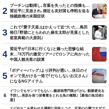
プーチンは動揺し､言葉を失ったとの指摘も…
習近平に見放され､側近も友好国も停戦を迫る
独裁政権の末期症状
これで｢愛子天皇｣はかえって近づいた…島田
裕巳｢野望にとらわれた麻生太郎が見落とした
皇室典範の大原則｣
習近平が｢日本に行くな｣と煽った悲惨な結
末…｢8万円の激安ツアー｣でロシアに向かった
中国人観光客の誤算
｢ボディーバッグ｣より評判が悪い…休日のイ
オンで見かける一発で｢だらしないお父さん｣
になるNGアイテム
イワシでもサンマでもない...糖尿病専門医が｢がん･動脈硬化を
予防し､美肌を保つ栄養素をとれる魚の種類｣【最強の魚活術3
選】
エビやカニを想わせる濃密な旨味とコク…近所の公園でタダで