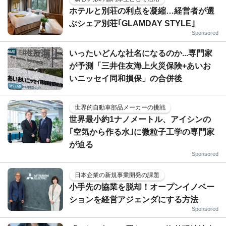
ホテルと別荘の利点を凝縮…経営者が選
ぶシェア別荘｢GLAMDAY STYLE｣
Sponsored
いったいどんな社名になるのか...専門家
が予測「三井住友海上火災保険+あいお
いニッセイ同和損保」の合併後
世界的自動車部品メーカーの挑戦
世界最小約1ナノメートル、アイシンの
｢空気から作る水｣に微粒子工学の専門家
が迫る
Sponsored
日本企業の新規事業開発の課題
小手先の協業を脱却！オープンイノベー
ションを経営アジェンダにする方法
Sponsored