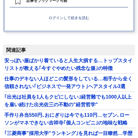
記事をブックマーク可能
ログインして続きを読む
関連記事
安っぽい服ばかり着ていると人生大損する…トップスタイ
リストが教える｢今すぐやめたい残念な服｣の特徴
仕事のデキない人ほどこの髪形をしている…相手から全く
信頼されない｢ビジネスで一発アウト｣ヘアスタイル3選
｢出光は社員を1人もクビにしない｣経営難でも1000人以上
を雇い続けた出光佐三の不動の"経営哲学"
手作り弁当550円､おにぎりは今でも110円…セブン､ロー
ソンがマネできない吉祥寺｢個人コンビニ｣の地味な戦略
｢三菱商事"採用大学"ランキング｣を見れば一目瞭然…学歴