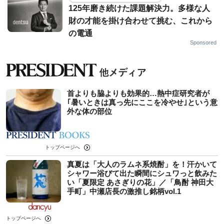
125年磨き続けた課題解決力。多様な人
財の才能を掛け合わせて挑む、これから
の電通
Sponsored
首よりも脇よりも効果的…熱中症研究者が
｢暑いときは真っ先にここを冷やせ｣という意
外な体の部位
トップページへ
真夏は「大人のラムネ系焼酎」を！汗かいて
シャワー浴びて出た瞬間にシュワっと飲みた
い「夏限定 あさぎりの花」／「鳥酎 神田大
手町」中瀬店長の激推し銘柄vol.1
トップページへ