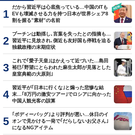
だから習近平は心底焦っている…中国のITも
EVも壊滅させる力を持つ日本が世界シェア8
割を握る"素材"の名前
プーチンは動揺し､言葉を失ったとの指摘も…
習近平に見放され､側近も友好国も停戦を迫る
独裁政権の末期症状
これで｢愛子天皇｣はかえって近づいた…島田
裕巳｢野望にとらわれた麻生太郎が見落とした
皇室典範の大原則｣
習近平が｢日本に行くな｣と煽った悲惨な結
末…｢8万円の激安ツアー｣でロシアに向かった
中国人観光客の誤算
｢ボディーバッグ｣より評判が悪い…休日のイ
オンで見かける一発で｢だらしないお父さん｣
になるNGアイテム