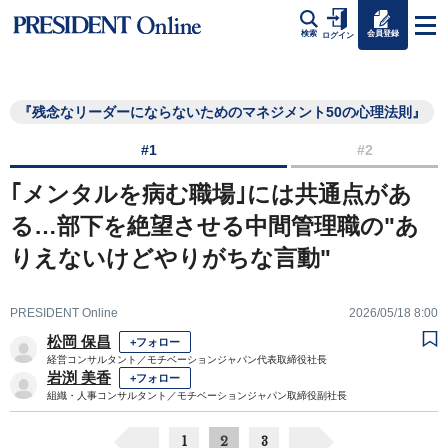
会員登録
検索
ログイン
『残念なリーダーにならないためのマネジメント50の心理法則』
#1
#2
｢メンタルを病む職場｣には共通点があ
る…部下を絶望させる中間管理職の"あ
りえないけどやりがちな言動"
PRESIDENT Online
2026/05/18 8:00
松岡 保昌
+フォロー
経営コンサルタント／モチベーションジャパン代表取締役社長
岩渕 美香
+フォロー
組織・人事コンサルタント／モチベーションジャパン取締役副社長
1
2
3