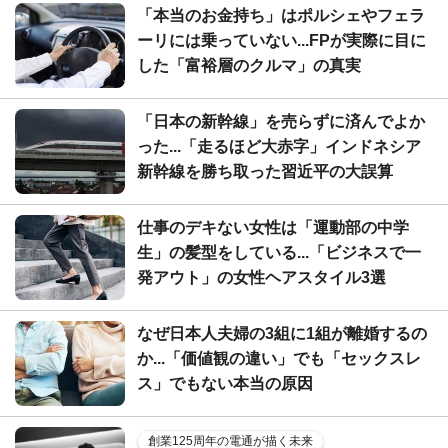
「本当のお金持ち」はポルシェやフェラ
ーリには乗っていない...FPが実際に目に
した「富裕層のクルマ」の真実
「日本の新幹線」を売らずに済んでよか
った...「走るほど大赤字」インドネシア
新幹線を勝ち取った習近平の大誤算
仕事のデキない女性は「運動部の中学
生」の髪型をしている...「ビジネスで一
発アウト」の女性ヘアスタイル3選
なぜ日本人夫婦の3組に1組が離婚するの
か...「価値観の違い」でも「セックスレ
ス」でもない本当の原因
創業125周年の電通が描く未来