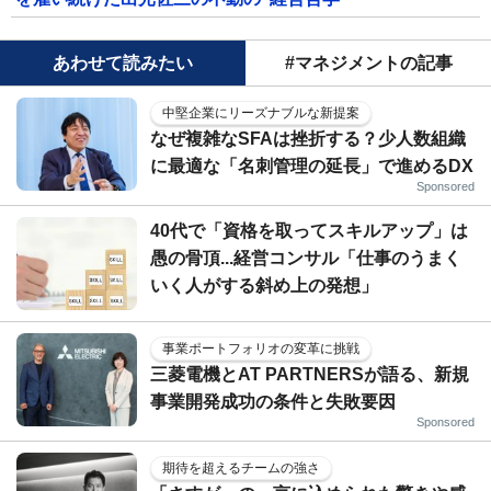
あわせて読みたい
#マネジメントの記事
中堅企業にリーズナブルな新提案
なぜ複雑なSFAは挫折する？少人数組織
に最適な「名刺管理の延長」で進めるDX
Sponsored
40代で「資格を取ってスキルアップ」は
愚の骨頂...経営コンサル「仕事のうまく
いく人がする斜め上の発想」
事業ポートフォリオの変革に挑戦
三菱電機とAT PARTNERSが語る、新規
事業開発成功の条件と失敗要因
Sponsored
期待を超えるチームの強さ