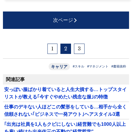
次ページ
1
2
3
キャリア
#スキル
#マネジメント
#書籍抜粋
関連記事
安っぽい服ばかり着ていると人生大損する…トップスタイ
リストが教える｢今すぐやめたい残念な服｣の特徴
仕事のデキない人ほどこの髪形をしている…相手から全く
信頼されない｢ビジネスで一発アウト｣ヘアスタイル3選
｢出光は社員を1人もクビにしない｣経営難でも1000人以上
を雇い続けた出光佐三の不動の"経営哲学"