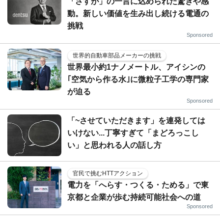
「さすが」の一言に込められた驚きや感
動。新しい価値を生み出し続ける電通の
挑戦
Sponsored
世界的自動車部品メーカーの挑戦
世界最小約1ナノメートル、アイシンの
｢空気から作る水｣に微粒子工学の専門家
が迫る
Sponsored
「~させていただきます」を連発しては
いけない...丁寧すぎて「まどろっこし
い」と思われる人の話し方
官民で挑むHTTアクション
電力を「へらす・つくる・ためる」で東
京都と企業が歩む持続可能社会への道
Sponsored