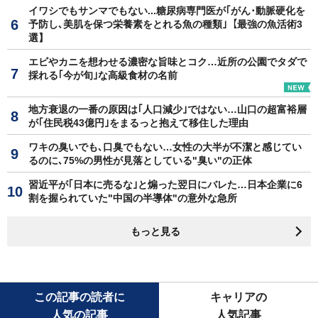
イワシでもサンマでもない...糖尿病専門医が｢がん･動脈硬化を
予防し､美肌を保つ栄養素をとれる魚の種類｣【最強の魚活術3
選】
エビやカニを想わせる濃密な旨味とコク…近所の公園でタダで
採れる｢今が旬｣な高級食材の名前
地方衰退の一番の原因は｢人口減少｣ではない…山口の超富裕層
が｢住民税43億円｣をまるっと抱えて移住した理由
ワキの臭いでも､口臭でもない…女性の大半が不潔と感じてい
るのに､75%の男性が見落としている"臭い"の正体
習近平が｢日本に売るな｣と煽った翌日にバレた…日本企業に6
割を握られていた"中国の半導体"の意外な急所
もっと見る
この記事の読者に
キャリアの
人気の記事
人気記事