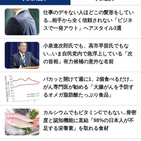
仕事のデキない人ほどこの髪形をしてい
る...相手から全く信頼されない「ビジネ
スで一発アウト」ヘアスタイル3選
小泉進次郎氏でも、高市早苗氏でもな
い...いま自民党内で急浮上している「次
の首相」有力候補の意外な名前
パカッと開けて週に1、2個食べるだけ...
がん専門医が勧める「大腸がんを予防す
るオメガ脂肪酸たっぷり食品」
カルシウムでもビタミンCでもない...骨密
度と認知機能に直結「98%の日本人が不
足する栄養素」を取れる食材