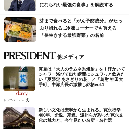
にならない最強の食事」を解説する
芽まで食べると「がん予防成分」がたっ
ぷり摂れる...冷凍コーナーでも買える
「長生きする最強野菜」の名前
真夏は「大人のラムネ系焼酎」を！汗かいて
シャワー浴びて出た瞬間にシュワっと飲みた
い「夏限定 あさぎりの花」／「鳥酎 神田大
手町」中瀬店長の激推し銘柄vol.1
トップページへ
新しい文化は安寧から生まれる。寛永行幸
400年、光悦、宗達、遠州らが彩った寛永文
化の魅力と、今年見たい名所・名作選