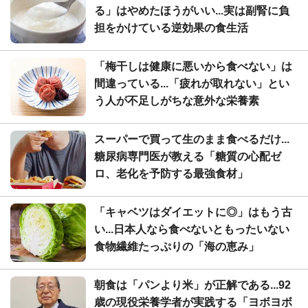
る」はやめたほうがいい...実は副腎に負
担をかけている逆効果の食生活
「梅干しは健康に悪いから食べない」は
間違っている...「疲れが取れない」とい
う人が不足しがちな意外な栄養素
スーパーで買って生のまま食べるだけ...
糖尿病専門医が教える「糖質の心配ゼ
ロ、老化を予防する最強食材」
「キャベツはダイエットに◎」はもう古
い...日本人なら食べないともったいない
食物繊維たっぷりの「海の恵み」
朝食は「パンより米」が正解である...92
歳の現役栄養学者が実践する「ヨボヨボ