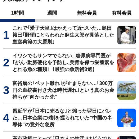
1時間
週間
無料会員
有料会員
これで｢愛子天皇｣はかえって近づいた…島田
裕巳｢野望にとらわれた麻生太郎が見落とした
皇室典範の大原則｣
イワシでもサンマでもない...糖尿病専門医が
｢がん･動脈硬化を予防し､美背を保つ栄養素を
とれる魚の種類｣【最強の魚活術3選】
富裕層の｢ペット離れ｣が止まらない…｢300万
円の血統書付き犬は時代遅れ｣という真のお金
持ちが"向かった先"
習近平が｢日本に売るな｣と煽った翌日にバレ
た…日本企業に6割を握られていた"中国の半
導体"の意外な急所
高市政権にとって｢日本人の生活｣はどうでも