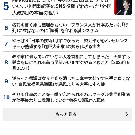
いい…小野田紀美のSNS投稿でわかった｢外国
人政策｣の本当の狙い
名前を書く紙も整理券もない…フランス人が日本みたいに｢行
列｣に並ばないのに｢順番｣を守れる謎システム
やっぱり｢日本の技術｣はすごかった…習近平が恐れ､ゼレンス
キーが熱望する｢超巨大企業｣の知られざる実力
政治家に最も向いていない人を首相にしてしまった…天皇すら
懸念を口にされる高市早苗がいますぐやるべきこと【2026年6
月BEST】
逆らった県議は次々と姿を消した…麻生太郎ですら手に負えな
い｢自民党福岡県議団｣が県民よりも大事にする掟
そりゃ仕事のことを一瞬で忘れられるわ…グーグル共同創業者
が仕事終わりに没頭していた"特殊な運動"の正体
もっと見る