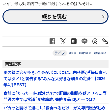
いが、最も効果的で手軽に続けられるのはみそ汁…
続きを読む
ライフ
#健康
#腸内細菌
#書籍抜粋
関連記事
腸の壁に穴が空き､全身がボロボロに…内科医が｢毎日食べ
てはダメ｣と警告する"みんな大好きな朝食の定番"【2026
年4月BEST】
食前に｢たった一杯｣飲むだけで肝臓の脂肪を落とせる…専
門医の中では常識｢食物繊維､発酵食品｣あと一つは?
パカッと開けて週に1､2個食べるだけ…がん専門医が勧め