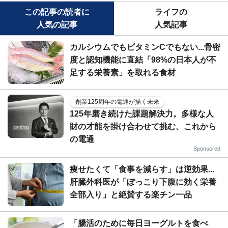
この記事の読者に
ライフの
人気の記事
人気記事
カルシウムでもビタミンCでもない...骨密
度と認知機能に直結「98%の日本人が不
足する栄養素」を取れる食材
創業125周年の電通が描く未来
125年磨き続けた課題解決力。多様な人
財の才能を掛け合わせて挑む、これから
の電通
Sponsored
痩せたくて「食事を減らす」は逆効果...
肝臓外科医が「ぽっこり下腹に効く栄養
全部入り」と絶賛する楽チン一品
「腸活のために毎日ヨーグルトを食べ