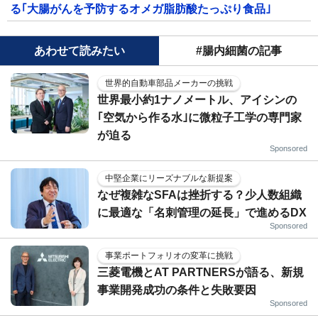
る｢大腸がんを予防するオメガ脂肪酸たっぷり食品｣
あわせて読みたい
#腸内細菌の記事
世界的自動車部品メーカーの挑戦
世界最小約1ナノメートル、アイシンの
｢空気から作る水｣に微粒子工学の専門家
が迫る
Sponsored
中堅企業にリーズナブルな新提案
なぜ複雑なSFAは挫折する？少人数組織
に最適な「名刺管理の延長」で進めるDX
Sponsored
事業ポートフォリオの変革に挑戦
三菱電機とAT PARTNERSが語る、新規
事業開発成功の条件と失敗要因
Sponsored