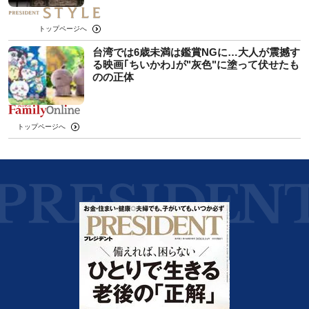
トップページへ
台湾では6歳未満は鑑賞NGに…大人が震撼す
る映画｢ちいかわ｣が"灰色"に塗って伏せたも
のの正体
トップページへ