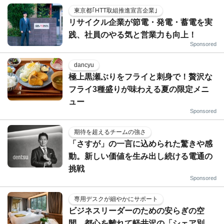
東京都｢HTT取組推進宣言企業｣
リサイクル企業が節電・発電・蓄電を実
践、社員のやる気と営業力も向上！
Sponsored
dancyu
極上黒瀬ぶりをフライと刺身で！贅沢な
フライ3種盛りが味わえる夏の限定メニ
ュー
Sponsored
期待を超えるチームの強さ
「さすが」の一言に込められた驚きや感
動。新しい価値を生み出し続ける電通の
挑戦
Sponsored
専用デスクが細やかにサポート
ビジネスリーダーのための安らぎの空
間…都心を離れて軽井沢の「シェア別