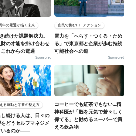
5周年の電通が描く未来
官民で挑むHTTアクション
磨き続けた課題解決力。
電力を「へらす・つくる・ため
人財の才能を掛け合わせ
る」で東京都と企業が歩む持続
、これからの電通
可能社会への道
Sponsored
Sponsored
コーヒーでも紅茶でもない...精
える運動と栄養の整え方
神科医が「脳を元気で若々しく
出し続ける人は、日々の
保てる」と勧めるスーパーで買
理をどうセルフマネジメ
える飲み物
ているのか——