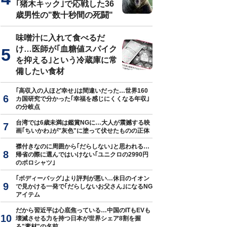
｢猪木キック｣で応戦した36
歳男性の"数十秒間の死闘"
味噌汁に入れて食べるだ
け…医師が｢血糖値スパイク
を抑える｣という冷蔵庫に常
備したい食材
｢高収入の人ほど幸せ｣は間違いだった…世界160
カ国研究で分かった｢幸福を感じにくくなる年収｣
の分岐点
台湾では6歳未満は鑑賞NGに…大人が震撼する映
画｢ちいかわ｣が"灰色"に塗って伏せたものの正体
襟付きなのに周囲から｢だらしない｣と思われる…
帰省の際に選んではいけない｢ユニクロの2990円
のポロシャツ｣
｢ボディーバッグ｣より評判が悪い…休日のイオン
で見かける一発で｢だらしないお父さん｣になるNG
アイテム
だから習近平は心底焦っている…中国のITもEVも
壊滅させる力を持つ日本が世界シェア8割を握
る"素材"の名前