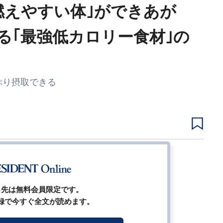
燃えやすい体｣ができあが
る｢最強低カロリー食材｣の
ぷり摂取できる
1
2
3
4
5
ら先は無料会員限定です。
録で今すぐ全文が読めます。