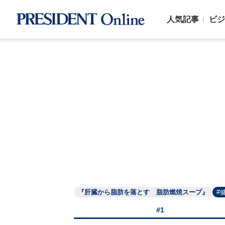
人気記事
ビジ
『肝臓から脂肪を落とす 脂肪燃焼スープ』
#
#1