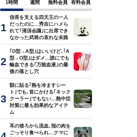
1時間
週間
無料会員
有料会員
信長を支える四天王の一人
だったのに…秀吉にハメら
れて｢清須会議｣に出席でき
なかった武将の哀れな末路
｢O型→A型｣はいいけど､｢A
型→O型｣はダメ…誰にでも
輸血できる｢万能血液｣の最
後の落とし穴
額に貼る｢熱を冷ますシー
ト｣でも､首にかける｢ネック
クーラー｣でもない…熱中症
対策に最も効果的なアイテ
ム
耳の後ろから流血､指の肉を
ごっそり食べられ…クマに