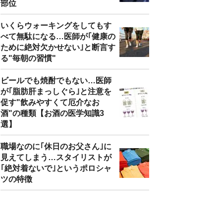
部位
いくらウォーキングをしてもす
べて無駄になる…医師が｢健康の
ために絶対欠かせない｣と断言す
る"毎朝の習慣"
ビールでも焼酎でもない…医師
が｢脂肪肝まっしぐら｣と注意を
促す"飲みやすくて厄介なお
酒"の種類【お酒の医学知識3
選】
職場なのに｢休日のお父さん｣に
見えてしまう…スタイリストが
｢絶対着ないで｣というポロシャ
ツの特徴