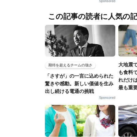
Sponsored
この記事の読者に人気の
大地震
期待を超えるチームの強さ
も食料で
「さすが」の一言に込められた
れだけ
驚きや感動。新しい価値を生み
最も重要
出し続ける電通の挑戦
Sponsored