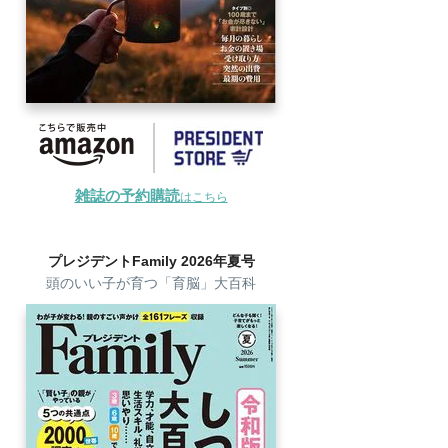
雑誌の予約購読
はこちら
プレジデントFamily 2026年夏号
頭のいい子が育つ「育脳」大百科