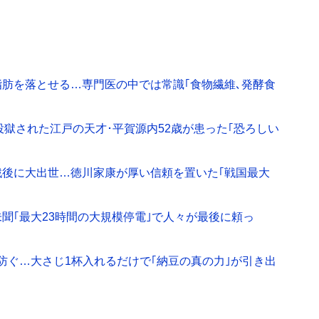
脂肪を落とせる…専門医の中では常識｢食物繊維､発酵食
投獄された江戸の天才･平賀源内52歳が患った｢恐ろしい
後に大出世…徳川家康が厚い信頼を置いた｢戦国最大
聞｢最大23時間の大規模停電｣で人々が最後に頼っ
防ぐ…大さじ1杯入れるだけで｢納豆の真の力｣が引き出