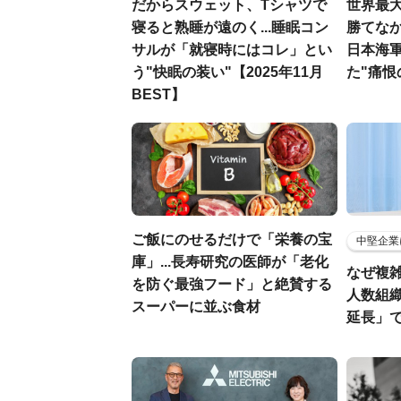
だからスウェット、Tシャツで
世界最
寝ると熟睡が遠のく...睡眠コン
勝てなか
サルが「就寝時にはコレ」とい
日本海
う"快眠の装い"【2025年11月
た"痛恨
BEST】
ご飯にのせるだけで「栄養の宝
中堅企業
庫」...長寿研究の医師が「老化
なぜ複雑
を防ぐ最強フード」と絶賛する
人数組
スーパーに並ぶ食材
延長」で