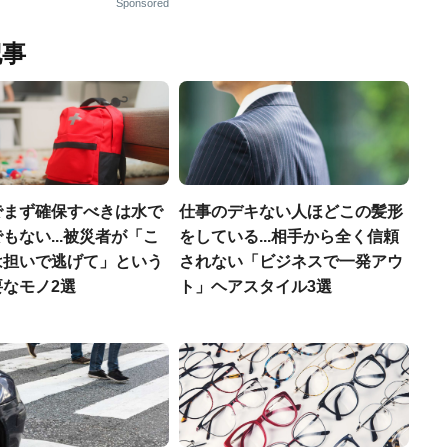
Sponsored
記事
でまず確保すべきは水で
仕事のデキない人ほどこの髪形
もない...被災者が「こ
をしている...相手から全く信頼
は担いで逃げて」という
されない「ビジネスで一発アウ
なモノ2選
ト」ヘアスタイル3選