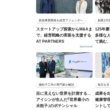
新規事業開発を経営アジェンダへ
創業12
スタートアップ探索からM&Aま
125年
で、経営戦略の実装を支援する
多様な
AT PARTNERS
て挑む
Sponsored
微粒子工学の専門家が解説
毎日を支
目に見えない世界を計測する…
成果を
アイシンが生んだ｢世界最小の
健康管
水粒子｣のポテンシャル
ントし