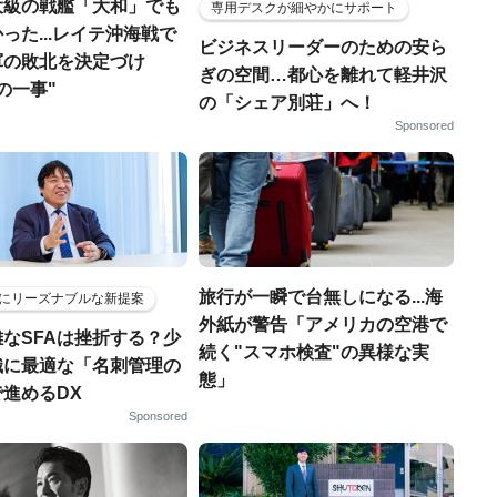
大級の戦艦「大和」でも
専用デスクが細やかにサポート
った...レイテ沖海戦で
ビジネスリーダーのための安ら
軍の敗北を決定づけ
ぎの空間…都心を離れて軽井沢
の一事"
の「シェア別荘」へ！
Sponsored
旅行が一瞬で台無しになる...海
にリーズナブルな新提案
外紙が警告「アメリカの空港で
なSFAは挫折する？少
続く"スマホ検査"の異様な実
織に最適な「名刺管理の
態」
進めるDX
Sponsored