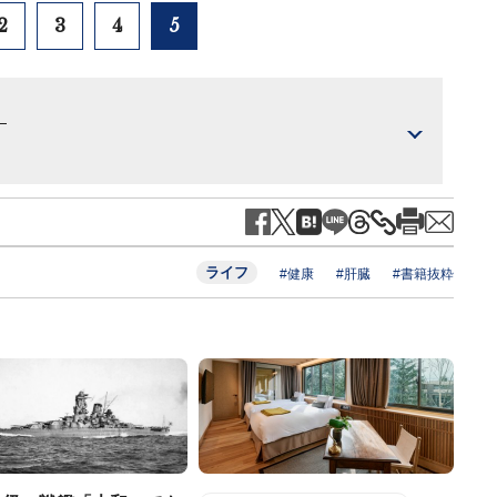
2
3
4
5
）
ライフ
#健康
#肝臓
#書籍抜粋