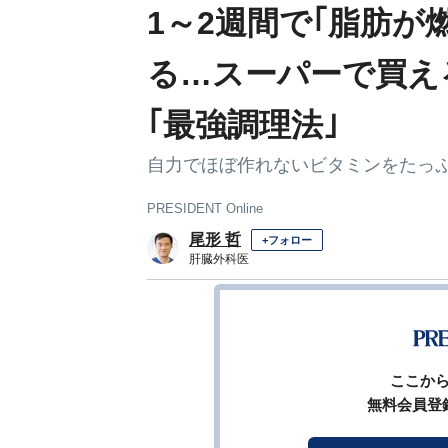
1～2週間で｢脂肪が
る…スーパーで買え
｢最強調理法｣
自力でほぼ作れないビタミンをたっ
PRESIDENT Online
尾形 哲
+フォロー
肝臓外科医
前ページ
ここか
無料会員登