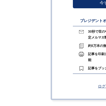
今
プレジデントオ
30秒で世
定メルマガ
約5万本の
記事を印刷
能
記事をブッ
ログ